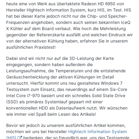
heute eine von Werk aus übertaktete Radeon HD 6950 von
Hersteller Hightech Information System, kurz HIS, im Test. HIS
hat bei dieser Karte jedoch nicht nur die Chip- und Speicher-
Frequenzen angehoben, sondern auch seinen bekannten IceQ
X Kühler auf dem Board verbaut. Wie hoch die Mehrleistung
gegenüber der Referenzkarte ausfällt und welchen Eindruck wir
von der alternativen Kühlung haben, erfahren Sie in unserem
ausführlichen Praxistest!
Dabei sind wir nicht nur auf die 3D-Leistung der Karte
eingegangen, sondern haben außerdem die
Leistungsaufnahme, die Temperaturen und die entstehende
Geräuschentwicklung der aktiven Kühlungen im Detail
untersucht. Hierfür kommt uns neu gestaltetes Windows 7
Testsystem zum Einsatz, das neuerdings auf einem Six-Core
Intel Core i7-970 basiert und ein schnelles Solid State Drive
(SSD) als primäres Systemlauf gepaart mit einer
konventionellen HDD als Datenlaufwerk nutzt. Wir wünschen
wie immer viel Spaß beim Lesen des Artikels!
Bevor wir jedoch zu unserem ausführlichen Artikel kommen,
möchten wir uns bei Hersteller
Hightech Information System
(HIS)
bedanken, der so freundlich war, uns das Testsample