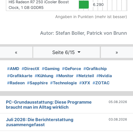
HIS Radeon R7 250 iCooler Boost
6.290
Clock, 1 GB GDDR5
Angaben in Punkten (mehr ist besser)
Autor: Stefan Boller, Patrick von Brunn
«
Seite 6/15
»
#
AMD
#
DirectX
#
Gaming
#
GeForce
#
Grafikchip
#
Grafikkarte
#
Kühlung
#
Monitor
#
Netzteil
#
Nvidia
#
Radeon
#
Sapphire
#
Technologie
#
XFX
#
ZOTAC
PC-Grundausstattung: Diese Programme
05.08.2026
braucht man im Alltag wirklich
Juli 2026: Die Bericht­erstattung
03.08.2026
zusammengefasst