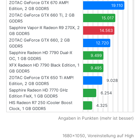
ZOTAC GeForce GTX 670 AMP!
19.110
Edition, 2 GB GDDR5
ZOTAC GeForce GTX 660 Ti, 2 GB
15.017
GDDR5
Sapphire Vapor-X Radeon R9 270X, 2
14.563
GB GDDR5
ZOTAC GeForce GTX 660, 2 GB
12.720
GDDR5
Sapphire Radeon HD 7790 Dual-X
9.499
OC, 1 GB GDDR5
XFX Radeon HD 7790 Black Edition, 1
9.495
GB GDDR5
ZOTAC GeForce GTX 650 Ti AMP!
9.028
Edition, 2 GB GDDR5
Sapphire Radeon HD 7770 GHz
6.254
Edition FleX, 1 GB GDDR5
HIS Radeon R7 250 iCooler Boost
4.325
Clock, 1 GB GDDR5
Angaben in Punkten (mehr ist besser)
1680x1050, Voreinstellung auf High