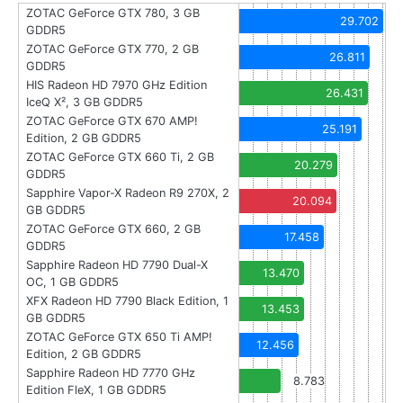
ZOTAC GeForce GTX 780, 3 GB
29.702
GDDR5
ZOTAC GeForce GTX 770, 2 GB
26.811
GDDR5
HIS Radeon HD 7970 GHz Edition
26.431
IceQ X², 3 GB GDDR5
ZOTAC GeForce GTX 670 AMP!
25.191
Edition, 2 GB GDDR5
ZOTAC GeForce GTX 660 Ti, 2 GB
20.279
GDDR5
Sapphire Vapor-X Radeon R9 270X, 2
20.094
GB GDDR5
ZOTAC GeForce GTX 660, 2 GB
17.458
GDDR5
Sapphire Radeon HD 7790 Dual-X
13.470
OC, 1 GB GDDR5
XFX Radeon HD 7790 Black Edition, 1
13.453
GB GDDR5
ZOTAC GeForce GTX 650 Ti AMP!
12.456
Edition, 2 GB GDDR5
Sapphire Radeon HD 7770 GHz
8.783
Edition FleX, 1 GB GDDR5