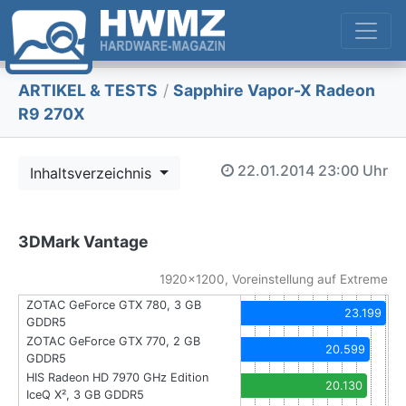
ARTIKEL & TESTS
/
Sapphire Vapor-X Radeon
R9 270X
22.01.2014
23:00 Uhr
Inhaltsverzeichnis
3DMark Vantage
1920x1200, Voreinstellung auf Extreme
ZOTAC GeForce GTX 780, 3 GB
23.199
GDDR5
ZOTAC GeForce GTX 770, 2 GB
20.599
GDDR5
HIS Radeon HD 7970 GHz Edition
20.130
IceQ X², 3 GB GDDR5