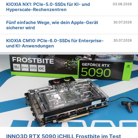
KIOXIA NX1: PCIe-5.0-SSDs für KI- und
03.08.2026
Hyperscale-Rechenzentren
Fünf einfache Wege, wie dein Apple-Gerät
30.07.2026
sicherer wird
KIOXIA CM10: PCIe-6.0-SSDs für Enterprise-
30.07.2026
und KI-Anwendungen
INNO3D RTX 5090 iCHILL Frostbite im Test