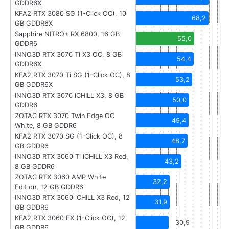
GDDR6X
KFA2 RTX 3080 SG (1-Click OC), 10
68,2
GB GDDR6X
Sapphire NITRO+ RX 6800, 16 GB
55,0
GDDR6
INNO3D RTX 3070 Ti X3 OC, 8 GB
54,4
GDDR6X
KFA2 RTX 3070 Ti SG (1-Click OC), 8
53,2
GB GDDR6X
INNO3D RTX 3070 iCHILL X3, 8 GB
50,0
GDDR6
ZOTAC RTX 3070 Twin Edge OC
49,4
White, 8 GB GDDR6
KFA2 RTX 3070 SG (1-Click OC), 8
48,7
GB GDDR6
INNO3D RTX 3060 Ti iCHILL X3 Red,
43,2
8 GB GDDR6
ZOTAC RTX 3060 AMP White
32,2
Edition, 12 GB GDDR6
INNO3D RTX 3060 iCHILL X3 Red, 12
31,9
GB GDDR6
KFA2 RTX 3060 EX (1-Click OC), 12
30,9
GB GDDR6