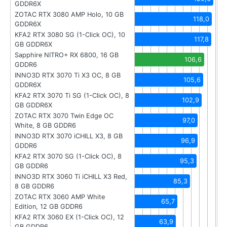
GDDR6X
ZOTAC RTX 3080 AMP Holo, 10 GB
118,0
GDDR6X
KFA2 RTX 3080 SG (1-Click OC), 10
117,8
GB GDDR6X
Sapphire NITRO+ RX 6800, 16 GB
106,6
GDDR6
INNO3D RTX 3070 Ti X3 OC, 8 GB
105,6
GDDR6X
KFA2 RTX 3070 Ti SG (1-Click OC), 8
102,9
GB GDDR6X
ZOTAC RTX 3070 Twin Edge OC
97,0
White, 8 GB GDDR6
INNO3D RTX 3070 iCHILL X3, 8 GB
96,9
GDDR6
KFA2 RTX 3070 SG (1-Click OC), 8
95,3
GB GDDR6
INNO3D RTX 3060 Ti iCHILL X3 Red,
85,3
8 GB GDDR6
ZOTAC RTX 3060 AMP White
65,7
Edition, 12 GB GDDR6
KFA2 RTX 3060 EX (1-Click OC), 12
63,9
GB GDDR6