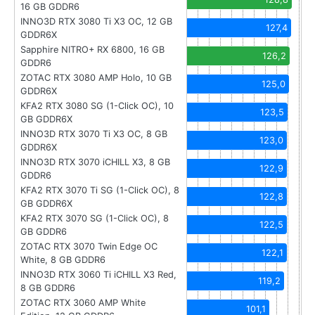
16 GB GDDR6
INNO3D RTX 3080 Ti X3 OC, 12 GB
127,4
GDDR6X
Sapphire NITRO+ RX 6800, 16 GB
126,2
GDDR6
ZOTAC RTX 3080 AMP Holo, 10 GB
125,0
GDDR6X
KFA2 RTX 3080 SG (1-Click OC), 10
123,5
GB GDDR6X
INNO3D RTX 3070 Ti X3 OC, 8 GB
123,0
GDDR6X
INNO3D RTX 3070 iCHILL X3, 8 GB
122,9
GDDR6
KFA2 RTX 3070 Ti SG (1-Click OC), 8
122,8
GB GDDR6X
KFA2 RTX 3070 SG (1-Click OC), 8
122,5
GB GDDR6
ZOTAC RTX 3070 Twin Edge OC
122,1
White, 8 GB GDDR6
INNO3D RTX 3060 Ti iCHILL X3 Red,
119,2
8 GB GDDR6
ZOTAC RTX 3060 AMP White
101,1