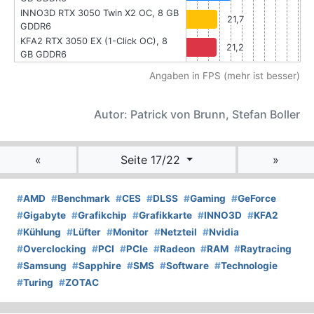
INNO3D RTX 3050 Twin X2 OC, 8 GB
21,7
GDDR6
KFA2 RTX 3050 EX (1-Click OC), 8
21,2
GB GDDR6
Angaben in FPS (mehr ist besser)
Autor: Patrick von Brunn, Stefan Boller
«
Seite 17/22
»
#
AMD
#
Benchmark
#
CES
#
DLSS
#
Gaming
#
GeForce
#
Gigabyte
#
Grafikchip
#
Grafikkarte
#
INNO3D
#
KFA2
#
Kühlung
#
Lüfter
#
Monitor
#
Netzteil
#
Nvidia
#
Overclocking
#
PCI
#
PCIe
#
Radeon
#
RAM
#
Raytracing
#
Samsung
#
Sapphire
#
SMS
#
Software
#
Technologie
#
Turing
#
ZOTAC