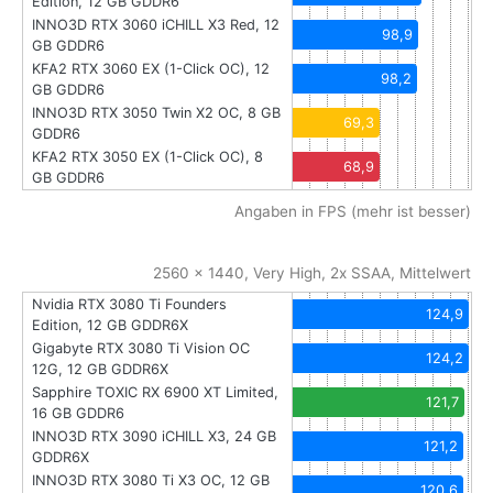
Edition, 12 GB GDDR6
INNO3D RTX 3060 iCHILL X3 Red, 12
98,9
GB GDDR6
KFA2 RTX 3060 EX (1-Click OC), 12
98,2
GB GDDR6
INNO3D RTX 3050 Twin X2 OC, 8 GB
69,3
GDDR6
KFA2 RTX 3050 EX (1-Click OC), 8
68,9
GB GDDR6
Angaben in FPS (mehr ist besser)
2560 x 1440, Very High, 2x SSAA, Mittelwert
Nvidia RTX 3080 Ti Founders
124,9
Edition, 12 GB GDDR6X
Gigabyte RTX 3080 Ti Vision OC
124,2
12G, 12 GB GDDR6X
Sapphire TOXIC RX 6900 XT Limited,
121,7
16 GB GDDR6
INNO3D RTX 3090 iCHILL X3, 24 GB
121,2
GDDR6X
INNO3D RTX 3080 Ti X3 OC, 12 GB
120,6