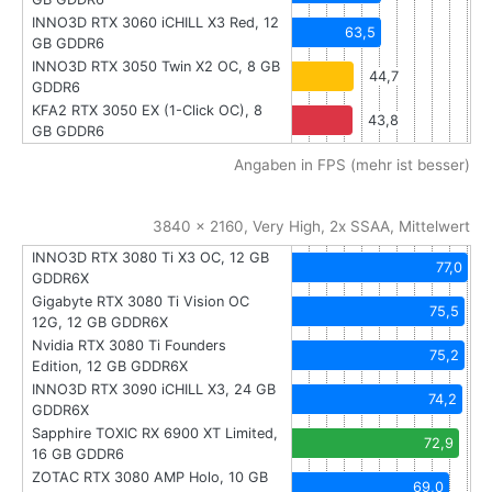
INNO3D RTX 3060 iCHILL X3 Red, 12
63,5
GB GDDR6
INNO3D RTX 3050 Twin X2 OC, 8 GB
44,7
GDDR6
KFA2 RTX 3050 EX (1-Click OC), 8
43,8
GB GDDR6
Angaben in FPS (mehr ist besser)
3840 x 2160, Very High, 2x SSAA, Mittelwert
INNO3D RTX 3080 Ti X3 OC, 12 GB
77,0
GDDR6X
Gigabyte RTX 3080 Ti Vision OC
75,5
12G, 12 GB GDDR6X
Nvidia RTX 3080 Ti Founders
75,2
Edition, 12 GB GDDR6X
INNO3D RTX 3090 iCHILL X3, 24 GB
74,2
GDDR6X
Sapphire TOXIC RX 6900 XT Limited,
72,9
16 GB GDDR6
ZOTAC RTX 3080 AMP Holo, 10 GB
69,0