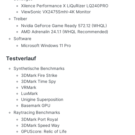
Xilence Performance X LiQuRizer LQ240PRO
ViewSonic VX2475Smhl-4K Monitor
Treiber
Nvidia GeForce Game Ready 572.12 (WHQL)
AMD Adrenalin 24.1.1 (WHQL Recommended)
Software
Microsoft Windows 11 Pro
Testverlauf
Synthetische Benchmarks
3DMark Fire Strike
3DMark Time Spy
VRMark
LuxMark
Unigine Superposition
Basemark GPU
Raytracing Benchmarks
3DMark Port Royal
3DMark Speed Way
GPUScore: Relic of Life