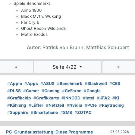
Spiele Benchmarks
Anno 1800
Black Myth: Wukong
Far Cry 6
Ghost Recon Wildlands
Metro Exodus
Autor: Patrick von Brunn, Matthias Schubert
«
Seite 4/22
»
#
Apple
#
Apps
#
ASUS
#
Benchmark
#
Blackwell
#
CES
#
DLSS
#
Gamer
#
Gaming
#
GeForce
#
Google
#
Grafikchip
#
Grafikkarte
#
INNO3D
#
Intel
#
KFA2
#
KI
#
Kühlung
#
Lüfter
#
Netzteil
#
Nvidia
#
PCIe
#
Raytracing
#
Sapphire
#
Smartphone
#
SMS
#
ZOTAC
PC-Grundausstattung: Diese Programme
05.08.2026