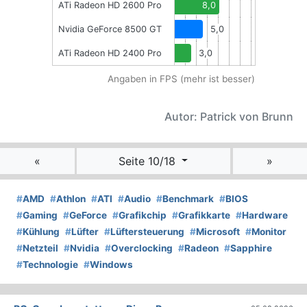
ATi Radeon HD 2600 Pro
8,0
Nvidia GeForce 8500 GT
5,0
ATi Radeon HD 2400 Pro
3,0
Angaben in FPS (mehr ist besser)
Autor: Patrick von Brunn
«
Seite 10/18
»
#
AMD
#
Athlon
#
ATI
#
Audio
#
Benchmark
#
BIOS
#
Gaming
#
GeForce
#
Grafikchip
#
Grafikkarte
#
Hardware
#
Kühlung
#
Lüfter
#
Lüftersteuerung
#
Microsoft
#
Monitor
#
Netzteil
#
Nvidia
#
Overclocking
#
Radeon
#
Sapphire
#
Technologie
#
Windows