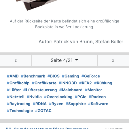
Auf der Rückseite der Karte befindet sich eine großflächige
Backplate in weißer Lackierung.
Autor: Patrick von Brunn, Stefan Boller
«
Seite 4/21
»
#
AMD
#
Benchmark
#
BIOS
#
Gaming
#
GeForce
#
Grafikchip
#
Grafikkarte
#
INNO3D
#
KFA2
#
Kühlung
#
Lüfter
#
Lüftersteuerung
#
Mainboard
#
Monitor
#
Netzteil
#
Nvidia
#
Overclocking
#
PCIe
#
Radeon
#
Raytracing
#
RDNA
#
Ryzen
#
Sapphire
#
Software
#
Technologie
#
ZOTAC
05.08.2026