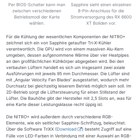
Per BIOS-Schalter kann man
Sapphire sieht einen einzelnen
zwischen verschiedenen
8-Pin-Anschluss für die
Betriebsmodi der Karte
Stromversorgung des RX 6600
wählen.
XT Boliden vor.
Für die Kühlung der wesentlichen Komponenten der NITRO+
zeichnet sich ein von Sapphire getaufter Tri-X-Kühler
verantwortlich. Die GPU wird von einem massiven Alu-Kern
umgeben, dessen aufgenommene Wärme über vier Heatpipes
an den großflächlichen Kühlkörper abgegeben wird. Bei den
verbauten Lüftern handelt es sich um insgesamt zwei axiale
Ausführungen mit jeweils 95 mm Durchmesser. Die Lüfter sind
mit „Angular Velocity Fan Blades“ ausgestattet, wodurch mehr
Durchsatz bei gleichzeitig leiserem Betrieb möglich sein soll. Im
2D-Betrieb sorgt die Lüftersteuerung für einen Stillstand der
Lüfter. Die Bauhöhe gibt der Hersteller mit 2,5 Slots an, was für
eine Karte dieser Leistungsklasse recht üppig ist.
Die NITRO+ wird außerdem durch verschiedene RGB-
Elemente, wie ein seitlicher Sapphire-Schriftzug, beleuchtet.
Über die Software TriXX (
Download
) besteht Zugriff auf eine
Fülle von LED-Farben in Verbindung mit einer Auswahl an RGB-