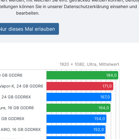
stellungen können Sie in unserer Datenschutzerklärung einsehen und
bearbeiten.
Nur dieses Mal erlauben
1920 x 1080, Ultra, Mittelwert
20 GB GDDR6
184,0
Vapor-X, 24 GB GDDR6
171,0
k, 24 GB GDDR6X
167,0
ure, 16 GB GDDR6
164,0
12 GB GDDR6X
154,0
 AIRO, 16 GB GDDR6X
152,0