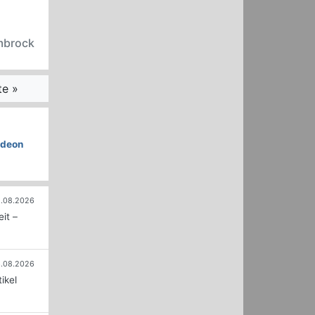
embrock
te »
deon
.08.2026
it –
.08.2026
ikel