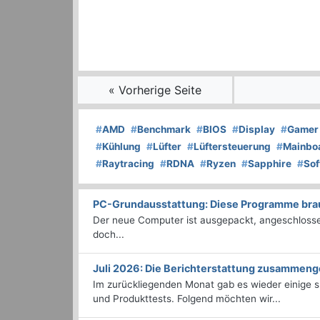
« Vorherige Seite
#
AMD
#
Benchmark
#
BIOS
#
Display
#
Gamer
#
Kühlung
#
Lüfter
#
Lüftersteuerung
#
Mainbo
#
Raytracing
#
RDNA
#
Ryzen
#
Sapphire
#
Sof
PC-Grundausstattung: Diese Programme brauc
Der neue Computer ist ausgepackt, angeschlossen
doch...
Juli 2026: Die Bericht­erstattung zusammeng
Im zurückliegenden Monat gab es wieder einige
und Produkttests. Folgend möchten wir...