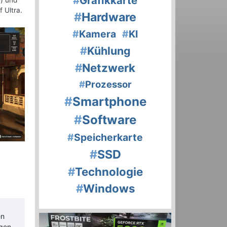
#
Grafikkarte
e) und
 Ultra.
#
Hardware
#
Kamera
#
KI
#
Kühlung
#
Netzwerk
#
Prozessor
#
Smartphone
#
Software
#
Speicherkarte
#
SSD
#
Technologie
#
Windows
en
igen