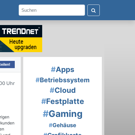
eilen!
#
Apps
#
Betriebssystem
00 Uhr
#
Cloud
#
Festplatte
#
Gaming
rigen
erkunden
#
Gehäuse
ren