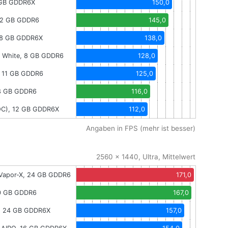
 GB GDDR6X
150,0
12 GB GDDR6
145,0
 8 GB GDDR6X
138,0
 White, 8 GB GDDR6
128,0
, 11 GB GDDR6
125,0
 8 GB GDDR6
116,0
 OC), 12 GB GDDR6X
112,0
Angaben in FPS (mehr ist besser)
2560 x 1440, Ultra, Mittelwert
Vapor-X, 24 GB GDDR6
171,0
20 GB GDDR6
167,0
k, 24 GB GDDR6X
157,0