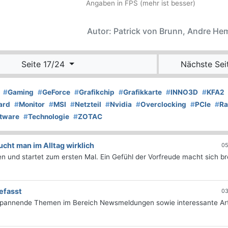
Angaben in FPS (mehr ist besser)
Autor: Patrick von Brunn, Andre H
Seite 17/24
Nächste Sei
#
Gaming
#
GeForce
#
Grafikchip
#
Grafikkarte
#
INNO3D
#
KFA2
ard
#
Monitor
#
MSI
#
Netzteil
#
Nvidia
#
Overclocking
#
PCIe
#
Ra
tware
#
Technologie
#
ZOTAC
ht man im Alltag wirklich
05
 und startet zum ersten Mal. Ein Gefühl der Vorfreude macht sich bre
efasst
03
 spannende Themen im Bereich Newsmeldungen sowie interessante Art