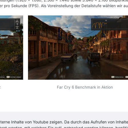
ösungen (1.920 x 1.080, 2.560 x 1.440 sowie 3.840 x 2.160 Bildpunkt
er pro Sekunde (FPS). Als Voreinstellung der Detailstufe wählen wir auf
z
Far Cry 6 Benchmark in Aktion
xterne Inhalte von
Youtube
zeigen. Da durch das Aufrufen von Inhalt
chert werden, mit welchen Sie evtl. getracked werden können, benöt