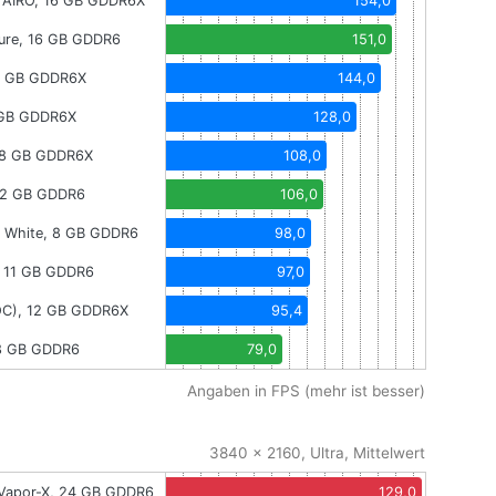
 AIRO, 16 GB GDDR6X
154,0
ure, 16 GB GDDR6
151,0
12 GB GDDR6X
144,0
 GB GDDR6X
128,0
 8 GB GDDR6X
108,0
12 GB GDDR6
106,0
 White, 8 GB GDDR6
98,0
, 11 GB GDDR6
97,0
 OC), 12 GB GDDR6X
95,4
 8 GB GDDR6
79,0
Angaben in FPS (mehr ist besser)
3840 x 2160, Ultra, Mittelwert
Vapor-X, 24 GB GDDR6
129,0