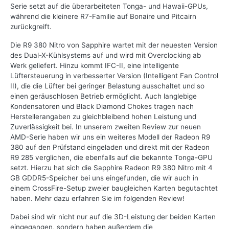
Serie setzt auf die überarbeiteten Tonga- und Hawaii-GPUs,
während die kleinere R7-Familie auf Bonaire und Pitcairn
zurückgreift.
Die R9 380 Nitro von Sapphire wartet mit der neuesten Version
des Dual-X-Kühlsystems auf und wird mit Overclocking ab
Werk geliefert. Hinzu kommt IFC-II, eine intelligente
Lüftersteuerung in verbesserter Version (Intelligent Fan Control
II), die die Lüfter bei geringer Belastung ausschaltet und so
einen geräuschlosen Betrieb ermöglicht. Auch langlebige
Kondensatoren und Black Diamond Chokes tragen nach
Herstellerangaben zu gleichbleibend hohen Leistung und
Zuverlässigkeit bei. In unserem zweiten Review zur neuen
AMD-Serie haben wir uns ein weiteres Modell der Radeon R9
380 auf den Prüfstand eingeladen und direkt mit der Radeon
R9 285 verglichen, die ebenfalls auf die bekannte Tonga-GPU
setzt. Hierzu hat sich die Sapphire Radeon R9 380 Nitro mit 4
GB GDDR5-Speicher bei uns eingefunden, die wir auch in
einem CrossFire-Setup zweier baugleichen Karten begutachtet
haben. Mehr dazu erfahren Sie im folgenden Review!
Dabei sind wir nicht nur auf die 3D-Leistung der beiden Karten
eingegangen, sondern haben außerdem die