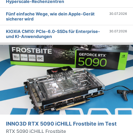
Hyperscale-Rechenzentren
Fünf einfache Wege, wie dein Apple-Gerät
30.07.2026
sicherer wird
KIOXIA CM10: PCIe-6.0-SSDs für Enterprise-
30.07.2026
und KI-Anwendungen
INNO3D RTX 5090 iCHILL Frostbite im Test
RTX 5090 iCHILL Frostbite