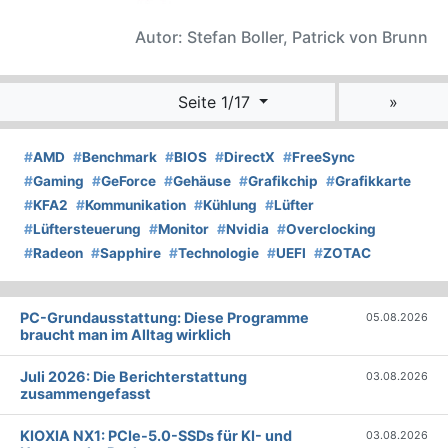
Autor: Stefan Boller, Patrick von Brunn
Seite 1/17
»
#
AMD
#
Benchmark
#
BIOS
#
DirectX
#
FreeSync
#
Gaming
#
GeForce
#
Gehäuse
#
Grafikchip
#
Grafikkarte
#
KFA2
#
Kommunikation
#
Kühlung
#
Lüfter
#
Lüftersteuerung
#
Monitor
#
Nvidia
#
Overclocking
#
Radeon
#
Sapphire
#
Technologie
#
UEFI
#
ZOTAC
PC-Grundausstattung: Diese Programme
05.08.2026
braucht man im Alltag wirklich
Juli 2026: Die Bericht­erstattung
03.08.2026
zusammengefasst
KIOXIA NX1: PCIe-5.0-SSDs für KI- und
03.08.2026