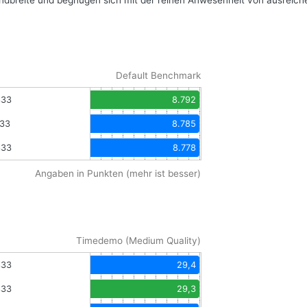
andbreite und begnügen sich mit der reinen Anwesenheit von ausreich
Default Benchmark
333
8.792
333
8.785
333
8.778
Angaben in Punkten (mehr ist besser)
Timedemo (Medium Quality)
333
29,4
333
29,3