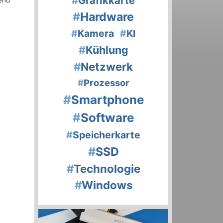
#
Grafikkarte
end
#
Hardware
#
Kamera
#
KI
#
Kühlung
#
Netzwerk
#
Prozessor
#
Smartphone
#
Software
#
Speicherkarte
#
SSD
#
Technologie
#
Windows