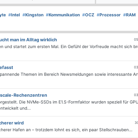
yte
#
Intel
#
Kingston
#
Kommunikation
#
OCZ
#
Prozessor
#
RAM
ht man im Alltag wirklich
05
 und startet zum ersten Mal. Ein Gefühl der Vorfreude macht sich bre
efasst
03
 spannende Themen im Bereich Newsmeldungen sowie interessante Art
erscale-Rechenzentren
03
rgestellt. Die NVMe-SSDs im E1.S-Formfaktor wurden speziell für GP
twickelt und...
cherer wird
3
icherer Hafen an – trotzdem lohnt es sich, ein paar Stellschrauben...