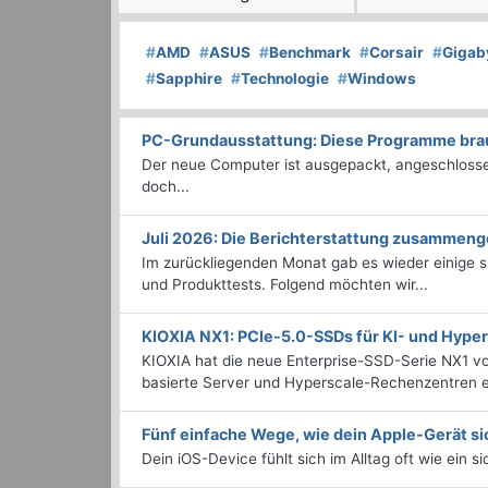
#
AMD
#
ASUS
#
Benchmark
#
Corsair
#
Gigab
#
Sapphire
#
Technologie
#
Windows
PC-Grundausstattung: Diese Programme brauc
Der neue Computer ist ausgepackt, angeschlossen
doch...
Juli 2026: Die Bericht­erstattung zusammeng
Im zurückliegenden Monat gab es wieder einige
und Produkttests. Folgend möchten wir...
KIOXIA NX1: PCIe-5.0-SSDs für KI- und Hyp
KIOXIA hat die neue Enterprise-SSD-Serie NX1 vo
basierte Server und Hyperscale-Rechenzentren en
Fünf einfache Wege, wie dein Apple-Gerät si
Dein iOS-Device fühlt sich im Alltag oft wie ein s