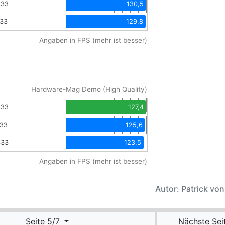
333
130,5
333
129,8
Angaben in FPS (mehr ist besser)
Hardware-Mag Demo (High Quality)
333
127,4
333
125,6
333
123,5
Angaben in FPS (mehr ist besser)
Autor: Patrick vo
Seite 5/7
Nächste Sei