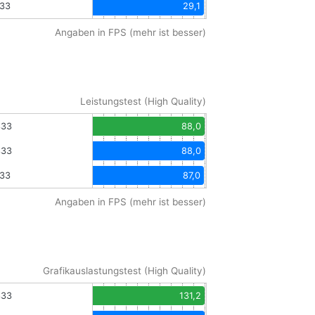
333
29,1
Angaben in FPS (mehr ist besser)
Leistungstest (High Quality)
333
88,0
333
88,0
333
87,0
Angaben in FPS (mehr ist besser)
Grafikauslastungstest (High Quality)
333
131,2