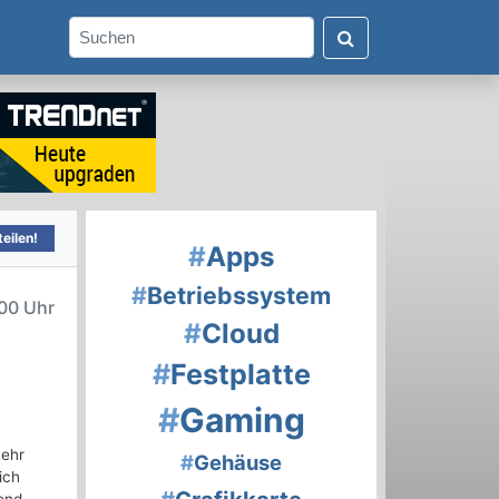
eilen!
#
Apps
#
Betriebssystem
00 Uhr
#
Cloud
#
Festplatte
#
Gaming
mehr
#
Gehäuse
ich