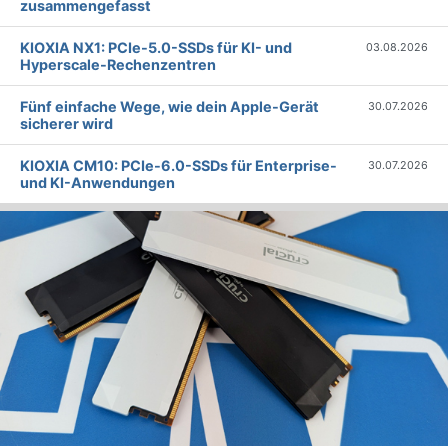
zusammengefasst
KIOXIA NX1: PCIe-5.0-SSDs für KI- und
03.08.2026
Hyperscale-Rechenzentren
Fünf einfache Wege, wie dein Apple-Gerät
30.07.2026
sicherer wird
KIOXIA CM10: PCIe-6.0-SSDs für Enterprise-
30.07.2026
und KI-Anwendungen