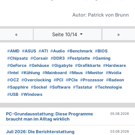
Autor: Patrick von Brunn
«
Seite 10/14
»
#
AMD
#
ASUS
#
ATI
#
Audio
#
Benchmark
#
BIOS
#
Chipsatz
#
Corsair
#
DDR3
#
Festplatte
#
Gaming
#
GeForce
#
Gehäuse
#
Gigabyte
#
Grafikkarte
#
Hardware
#
Intel
#
Kühlung
#
Mainboard
#
Maus
#
Monitor
#
Nvidia
#
OCZ
#
Overclocking
#
PCI
#
PCIe
#
Prozessor
#
Radeon
#
Sapphire
#
Sockel
#
Software
#
Tastatur
#
Technologie
#
USB
#
Windows
PC-Grundausstattung: Diese Programme
05.08.2026
braucht man im Alltag wirklich
Juli 2026: Die Bericht­erstattung
03.08.2026