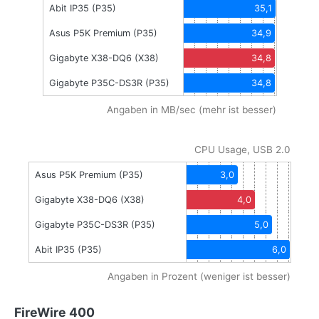
Abit IP35 (P35)
35,1
Asus P5K Premium (P35)
34,9
Gigabyte X38-DQ6 (X38)
34,8
Gigabyte P35C-DS3R (P35)
34,8
Angaben in MB/sec (mehr ist besser)
CPU Usage, USB 2.0
Asus P5K Premium (P35)
3,0
Gigabyte X38-DQ6 (X38)
4,0
Gigabyte P35C-DS3R (P35)
5,0
Abit IP35 (P35)
6,0
Angaben in Prozent (weniger ist besser)
FireWire 400