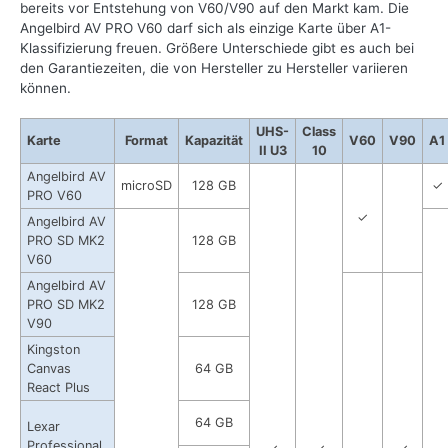
bereits vor Entstehung von V60/V90 auf den Markt kam. Die
Angelbird AV PRO V60 darf sich als einzige Karte über A1-
Klassifizierung freuen. Größere Unterschiede gibt es auch bei
den Garantiezeiten, die von Hersteller zu Hersteller variieren
können.
UHS-
Class
Karte
Format
Kapazität
V60
V90
A1
II U3
10
Angelbird AV
microSD
128 GB
✓
PRO V60
✓
Angelbird AV
PRO SD MK2
128 GB
V60
Angelbird AV
PRO SD MK2
128 GB
V90
Kingston
Canvas
64 GB
React Plus
64 GB
Lexar
Professional