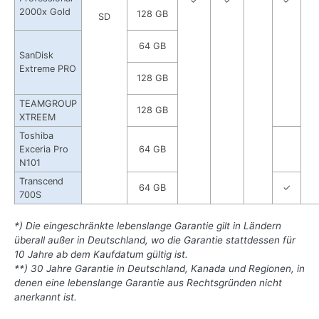
✓
✓
✓
2000x Gold
128 GB
SD
64 GB
SanDisk
Extreme PRO
128 GB
TEAMGROUP
128 GB
XTREEM
Toshiba
Exceria Pro
64 GB
N101
Transcend
64 GB
✓
700S
*) Die eingeschränkte lebenslange Garantie gilt in Ländern
überall außer in Deutschland, wo die Garantie stattdessen für
10 Jahre ab dem Kaufdatum gültig ist.
**) 30 Jahre Garantie in Deutschland, Kanada und Regionen, in
denen eine lebenslange Garantie aus Rechtsgründen nicht
anerkannt ist.