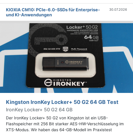
KIOXIA CM10: PCIe-6.0-SSDs für Enterprise-
30.07.2026
und KI-Anwendungen
Kingston IronKey Locker+ 50 G2 64 GB Test
IronKey Locker+ 50 G2 64 GB
Der IronKey Locker+ 50 G2 von Kingston ist ein USB-
Flashspeicher mit 256 Bit starker AES-HW-Verschlüsselung im
XTS-Modus. Wir haben das 64-GB-Modell im Praxistest