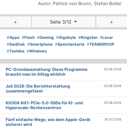
Autor: Patrick von Brunn, Stefan Boller
«
Seite 3/12
»
#
Apps
#
Flash
#
Gaming
#
Gigabyte
#
Kingston
#
Lexar
#
SanDisk
#
Smartphone
#
Speicherkarte
#
TEAMGROUP
#
Toshiba
#
Windows
PC-Grundausstattung: Diese Programme
05.08.2026
braucht man im Alltag wirklich
Juli 2026: Die Bericht­erstattung
03.08.2026
zusammengefasst
KIOXIA NX1: PCIe-5.0-SSDs für KI- und
03.08.2026
Hyperscale-Rechenzentren
Fünf einfache Wege, wie dein Apple-Gerät
30.07.2026
sicherer wird