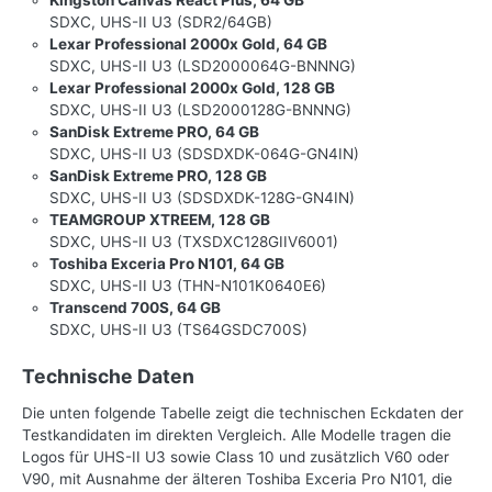
Kingston Canvas React Plus, 64 GB
SDXC, UHS-II U3 (SDR2/64GB)
Lexar Professional 2000x Gold, 64 GB
SDXC, UHS-II U3 (LSD2000064G-BNNNG)
Lexar Professional 2000x Gold, 128 GB
SDXC, UHS-II U3 (LSD2000128G-BNNNG)
SanDisk Extreme PRO, 64 GB
SDXC, UHS-II U3 (SDSDXDK-064G-GN4IN)
SanDisk Extreme PRO, 128 GB
SDXC, UHS-II U3 (SDSDXDK-128G-GN4IN)
TEAMGROUP XTREEM, 128 GB
SDXC, UHS-II U3 (TXSDXC128GIIV6001)
Toshiba Exceria Pro N101, 64 GB
SDXC, UHS-II U3 (THN-N101K0640E6)
Transcend 700S, 64 GB
SDXC, UHS-II U3 (TS64GSDC700S)
Technische Daten
Die unten folgende Tabelle zeigt die technischen Eckdaten der
Testkandidaten im direkten Vergleich. Alle Modelle tragen die
Logos für UHS-II U3 sowie Class 10 und zusätzlich V60 oder
V90, mit Ausnahme der älteren Toshiba Exceria Pro N101, die