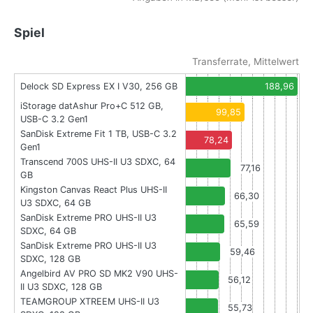
Spiel
Transferrate, Mittelwert
Delock SD Express EX I V30, 256 GB
188,96
iStorage datAshur Pro+C 512 GB,
99,85
USB-C 3.2 Gen1
SanDisk Extreme Fit 1 TB, USB-C 3.2
78,24
Gen1
Transcend 700S UHS-II U3 SDXC, 64
77,16
GB
Kingston Canvas React Plus UHS-II
66,30
U3 SDXC, 64 GB
SanDisk Extreme PRO UHS-II U3
65,59
SDXC, 64 GB
SanDisk Extreme PRO UHS-II U3
59,46
SDXC, 128 GB
Angelbird AV PRO SD MK2 V90 UHS-
56,12
II U3 SDXC, 128 GB
TEAMGROUP XTREEM UHS-II U3
55,73