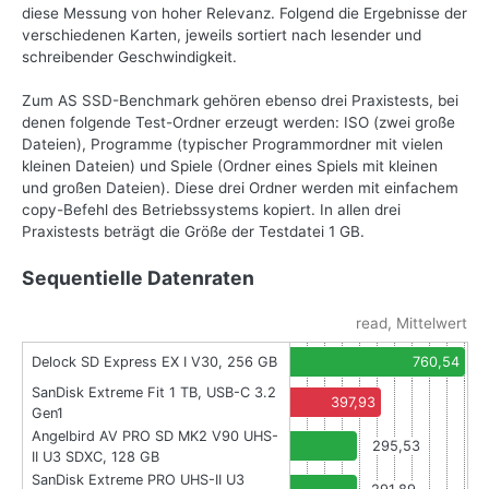
diese Messung von hoher Relevanz. Folgend die Ergebnisse der
verschiedenen Karten, jeweils sortiert nach lesender und
schreibender Geschwindigkeit.
Zum AS SSD-Benchmark gehören ebenso drei Praxistests, bei
denen folgende Test-Ordner erzeugt werden: ISO (zwei große
Dateien), Programme (typischer Programmordner mit vielen
kleinen Dateien) und Spiele (Ordner eines Spiels mit kleinen
und großen Dateien). Diese drei Ordner werden mit einfachem
copy-Befehl des Betriebssystems kopiert. In allen drei
Praxistests beträgt die Größe der Testdatei 1 GB.
Sequentielle Datenraten
read, Mittelwert
Delock SD Express EX I V30, 256 GB
760,54
SanDisk Extreme Fit 1 TB, USB-C 3.2
397,93
Gen1
Angelbird AV PRO SD MK2 V90 UHS-
295,53
II U3 SDXC, 128 GB
SanDisk Extreme PRO UHS-II U3