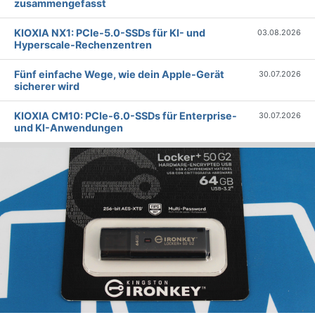
zusammengefasst
KIOXIA NX1: PCIe-5.0-SSDs für KI- und
03.08.2026
Hyperscale-Rechenzentren
Fünf einfache Wege, wie dein Apple-Gerät
30.07.2026
sicherer wird
KIOXIA CM10: PCIe-6.0-SSDs für Enterprise-
30.07.2026
und KI-Anwendungen