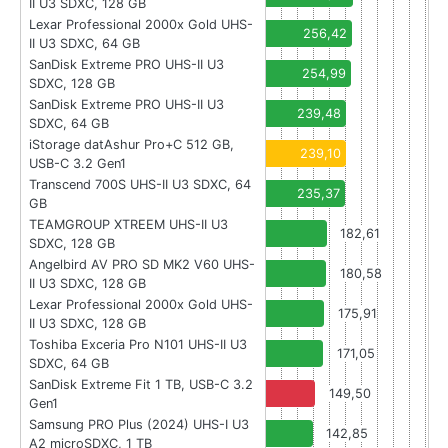
II U3 SDXC, 128 GB
Lexar Professional 2000x Gold UHS-
256,42
II U3 SDXC, 64 GB
SanDisk Extreme PRO UHS-II U3
254,99
SDXC, 128 GB
SanDisk Extreme PRO UHS-II U3
239,48
SDXC, 64 GB
iStorage datAshur Pro+C 512 GB,
239,10
USB-C 3.2 Gen1
Transcend 700S UHS-II U3 SDXC, 64
235,37
GB
TEAMGROUP XTREEM UHS-II U3
182,61
SDXC, 128 GB
Angelbird AV PRO SD MK2 V60 UHS-
180,58
II U3 SDXC, 128 GB
Lexar Professional 2000x Gold UHS-
175,91
II U3 SDXC, 128 GB
Toshiba Exceria Pro N101 UHS-II U3
171,05
SDXC, 64 GB
SanDisk Extreme Fit 1 TB, USB-C 3.2
149,50
Gen1
Samsung PRO Plus (2024) UHS-I U3
142,85
A2 microSDXC, 1 TB