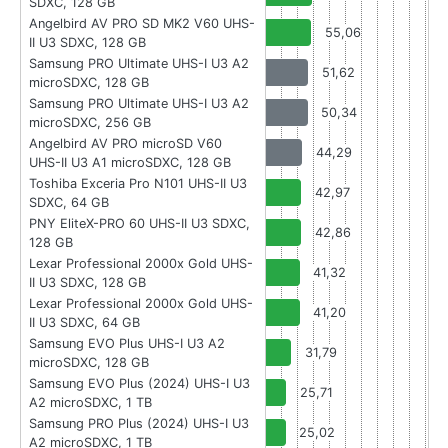
SDXC, 128 GB
Angelbird AV PRO SD MK2 V60 UHS-
55,06
II U3 SDXC, 128 GB
Samsung PRO Ultimate UHS-I U3 A2
51,62
microSDXC, 128 GB
Samsung PRO Ultimate UHS-I U3 A2
50,34
microSDXC, 256 GB
Angelbird AV PRO microSD V60
44,29
UHS-II U3 A1 microSDXC, 128 GB
Toshiba Exceria Pro N101 UHS-II U3
42,97
SDXC, 64 GB
PNY EliteX-PRO 60 UHS-II U3 SDXC,
42,86
128 GB
Lexar Professional 2000x Gold UHS-
41,32
II U3 SDXC, 128 GB
Lexar Professional 2000x Gold UHS-
41,20
II U3 SDXC, 64 GB
Samsung EVO Plus UHS-I U3 A2
31,79
microSDXC, 128 GB
Samsung EVO Plus (2024) UHS-I U3
25,71
A2 microSDXC, 1 TB
Samsung PRO Plus (2024) UHS-I U3
25,02
A2 microSDXC, 1 TB