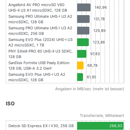
Angelbird AV PRO microSD V60
140,96
UHS-II U3 A1 microSDXC, 128 GB
Samsung PRO Ultimate UHS-I U3 A2
131,78
microSDXC, 128 GB
Samsung PRO Ultimate UHS-I U3 A2
129,89
microSDXC, 256 GB
Samsung EVO Plus (2024) UHS-I U3
123,86
A2 microSDXC, 1 TB
PNY EliteX-PRO 60 UHS-II U3 SDXC,
97,83
128 GB
SanDisk Fortnite USB Peely Edition
68,78
128 GB, USB-A 3.2 Gen1
Samsung EVO Plus UHS-I U3 A2
61,95
microSDXC, 128 GB
Angaben in MB/sec (mehr ist besser)
ISO
Transferrate, Mittelwert
Delock SD Express EX I V30, 256 GB
268,93