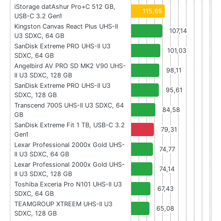
iStorage datAshur Pro+C 512 GB,
115,65
USB-C 3.2 Gen1
Kingston Canvas React Plus UHS-II
107,14
U3 SDXC, 64 GB
SanDisk Extreme PRO UHS-II U3
101,03
SDXC, 64 GB
Angelbird AV PRO SD MK2 V90 UHS-
98,11
II U3 SDXC, 128 GB
SanDisk Extreme PRO UHS-II U3
95,61
SDXC, 128 GB
Transcend 700S UHS-II U3 SDXC, 64
84,58
GB
SanDisk Extreme Fit 1 TB, USB-C 3.2
79,31
Gen1
Lexar Professional 2000x Gold UHS-
74,77
II U3 SDXC, 64 GB
Lexar Professional 2000x Gold UHS-
74,14
II U3 SDXC, 128 GB
Toshiba Exceria Pro N101 UHS-II U3
67,43
SDXC, 64 GB
TEAMGROUP XTREEM UHS-II U3
65,08
SDXC, 128 GB