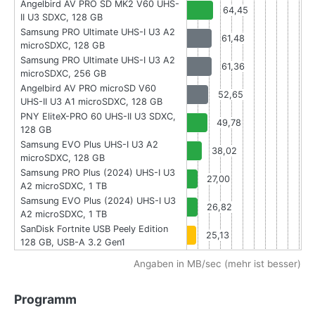
Angelbird AV PRO SD MK2 V60 UHS-
64,45
II U3 SDXC, 128 GB
Samsung PRO Ultimate UHS-I U3 A2
61,48
microSDXC, 128 GB
Samsung PRO Ultimate UHS-I U3 A2
61,36
microSDXC, 256 GB
Angelbird AV PRO microSD V60
52,65
UHS-II U3 A1 microSDXC, 128 GB
PNY EliteX-PRO 60 UHS-II U3 SDXC,
49,78
128 GB
Samsung EVO Plus UHS-I U3 A2
38,02
microSDXC, 128 GB
Samsung PRO Plus (2024) UHS-I U3
27,00
A2 microSDXC, 1 TB
Samsung EVO Plus (2024) UHS-I U3
26,82
A2 microSDXC, 1 TB
SanDisk Fortnite USB Peely Edition
25,13
128 GB, USB-A 3.2 Gen1
Angaben in MB/sec (mehr ist besser)
Programm