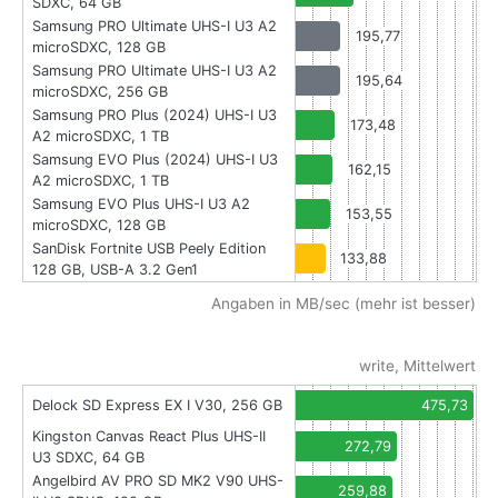
SDXC, 64 GB
Samsung PRO Ultimate UHS-I U3 A2
195,77
microSDXC, 128 GB
Samsung PRO Ultimate UHS-I U3 A2
195,64
microSDXC, 256 GB
Samsung PRO Plus (2024) UHS-I U3
173,48
A2 microSDXC, 1 TB
Samsung EVO Plus (2024) UHS-I U3
162,15
A2 microSDXC, 1 TB
Samsung EVO Plus UHS-I U3 A2
153,55
microSDXC, 128 GB
SanDisk Fortnite USB Peely Edition
133,88
128 GB, USB-A 3.2 Gen1
Angaben in MB/sec (mehr ist besser)
write, Mittelwert
Delock SD Express EX I V30, 256 GB
475,73
Kingston Canvas React Plus UHS-II
272,79
U3 SDXC, 64 GB
Angelbird AV PRO SD MK2 V90 UHS-
259,88