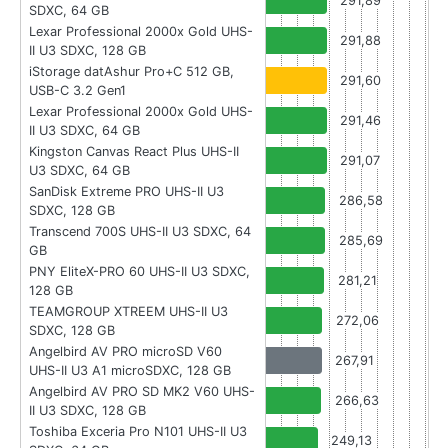
291,89
SDXC, 64 GB
Lexar Professional 2000x Gold UHS-
291,88
II U3 SDXC, 128 GB
iStorage datAshur Pro+C 512 GB,
291,60
USB-C 3.2 Gen1
Lexar Professional 2000x Gold UHS-
291,46
II U3 SDXC, 64 GB
Kingston Canvas React Plus UHS-II
291,07
U3 SDXC, 64 GB
SanDisk Extreme PRO UHS-II U3
286,58
SDXC, 128 GB
Transcend 700S UHS-II U3 SDXC, 64
285,69
GB
PNY EliteX-PRO 60 UHS-II U3 SDXC,
281,21
128 GB
TEAMGROUP XTREEM UHS-II U3
272,06
SDXC, 128 GB
Angelbird AV PRO microSD V60
267,91
UHS-II U3 A1 microSDXC, 128 GB
Angelbird AV PRO SD MK2 V60 UHS-
266,63
II U3 SDXC, 128 GB
Toshiba Exceria Pro N101 UHS-II U3
249,13