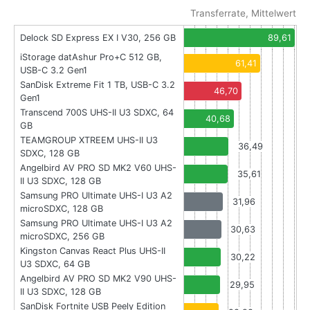
Transferrate, Mittelwert
Delock SD Express EX I V30, 256 GB
89,61
iStorage datAshur Pro+C 512 GB,
61,41
USB-C 3.2 Gen1
SanDisk Extreme Fit 1 TB, USB-C 3.2
46,70
Gen1
Transcend 700S UHS-II U3 SDXC, 64
40,68
GB
TEAMGROUP XTREEM UHS-II U3
36,49
SDXC, 128 GB
Angelbird AV PRO SD MK2 V60 UHS-
35,61
II U3 SDXC, 128 GB
Samsung PRO Ultimate UHS-I U3 A2
31,96
microSDXC, 128 GB
Samsung PRO Ultimate UHS-I U3 A2
30,63
microSDXC, 256 GB
Kingston Canvas React Plus UHS-II
30,22
U3 SDXC, 64 GB
Angelbird AV PRO SD MK2 V90 UHS-
29,95
II U3 SDXC, 128 GB
SanDisk Fortnite USB Peely Edition