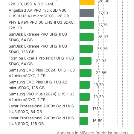
28,98
128 GB, USB-A 3.2 Gen1
Angelbird AV PRO microSD V60
27,93
UHS-II U3 A1 microSDXC, 128 GB
PNY EliteX-PRO 60 UHS-II U3 SDXC,
27,76
128 GB
SanDisk Extreme PRO UHS-II U3
26,97
SDXC, 64 GB
SanDisk Extreme PRO UHS-II U3
25,26
SDXC, 128 GB
Toshiba Exceria Pro N101 UHS-II U3
22,93
SDXC, 64 GB
Samsung EVO Plus (2024) UHS-I U3
22,85
A2 microSDXC, 1 TB
Samsung EVO Plus UHS-I U3 A2
19,70
microSDXC, 128 GB
Samsung PRO Plus (2024) UHS-I U3
19,29
A2 microSDXC, 1 TB
Lexar Professional 2000x Gold UHS-
17,19
II U3 SDXC, 64 GB
Lexar Professional 2000x Gold UHS-
16,89
II U3 SDXC, 128 GB
Angaben in MB/sec (mehr ist besser)