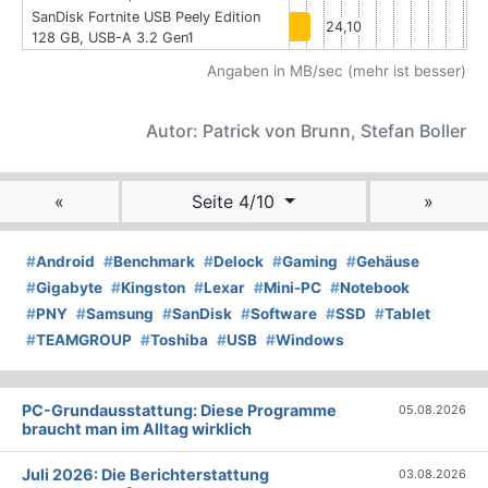
SanDisk Fortnite USB Peely Edition
24,10
128 GB, USB-A 3.2 Gen1
Angaben in MB/sec (mehr ist besser)
Autor: Patrick von Brunn, Stefan Boller
«
Seite 4/10
»
#
Android
#
Benchmark
#
Delock
#
Gaming
#
Gehäuse
#
Gigabyte
#
Kingston
#
Lexar
#
Mini-PC
#
Notebook
#
PNY
#
Samsung
#
SanDisk
#
Software
#
SSD
#
Tablet
#
TEAMGROUP
#
Toshiba
#
USB
#
Windows
PC-Grundausstattung: Diese Programme
05.08.2026
braucht man im Alltag wirklich
Juli 2026: Die Bericht­erstattung
03.08.2026