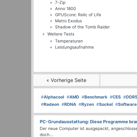
7-Zip
Anno 1800
GPUScore: Relic of Life
Metro Exodus
Shadow of the Tomb Raider
Weitere Tests
Temperaturen
Leistungsaufnahme
« Vorherige Seite
#
Alphacool
#
AMD
#
Benchmark
#
CES
#
DDR
#
Radeon
#
RDNA
#
Ryzen
#
Sockel
#
Software
PC-Grundausstattung: Diese Programme brauc
Der neue Computer ist ausgepackt, angeschlossen
doch...