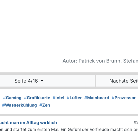
Autor: Patrick von Brunn, Stefan
Seite 4/16
Nächste Sei
5
#
Gaming
#
Grafikkarte
#
Intel
#
Lüfter
#
Mainboard
#
Prozessor
#
Wasserkühlung
#
Zen
ht man im Alltag wirklich
05
 und startet zum ersten Mal. Ein Gefühl der Vorfreude macht sich bre