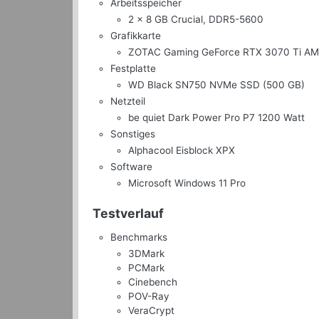
Arbeitsspeicher
2 x 8 GB Crucial, DDR5-5600
Grafikkarte
ZOTAC Gaming GeForce RTX 3070 Ti AM
Festplatte
WD Black SN750 NVMe SSD (500 GB)
Netzteil
be quiet Dark Power Pro P7 1200 Watt
Sonstiges
Alphacool Eisblock XPX
Software
Microsoft Windows 11 Pro
Testverlauf
Benchmarks
3DMark
PCMark
Cinebench
POV-Ray
VeraCrypt