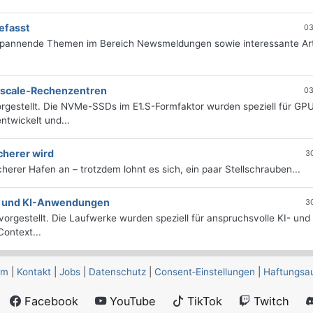
efasst
03
 spannende Themen im Bereich Newsmeldungen sowie interessante Art
erscale-Rechenzentren
03
rgestellt. Die NVMe-SSDs im E1.S-Formfaktor wurden speziell für GP
twickelt und...
cherer wird
3
icherer Hafen an – trotzdem lohnt es sich, ein paar Stellschrauben...
e- und KI-Anwendungen
3
orgestellt. Die Laufwerke wurden speziell für anspruchsvolle KI- und
ontext...
um
|
Kontakt
|
Jobs
|
Datenschutz
|
Consent‑Einstellungen
|
Haftungsa
Facebook
YouTube
TikTok
Twitch