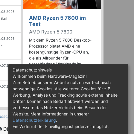
.08.2026
AMD Ryzen 5 7600 im
ikel
Test
AMD Ryzen 5 7600
.08.2026
Mit dem Ryzen 5 7600 Desktop-
U-
Prozessor bietet AMD eine
kostengünstige Ryzen-CPU an,
die als Allrounder für
verschiedene Workloads im
0.07.2026
Datenschutzhinweis
heimischen PC dienen soll. Wir
Willkommen beim Hardware-Magazin!
haben sie in der Praxis ausgiebig
getestet.
Zum Betrieb unserer Website nutzen wir technisch
0.07.2026
notwendige Cookies. Alle weiteren Cookies für z.B.
Werbung, Analyse und Tracking sowie externe Inhalte
Dritter, können nach Bedarf aktiviert werden und
verbessern das Nutzererlebnis beim Besuch der
Website. Mehr Informationen in unserer
usschluss
Datenschutzerklärung
.
Ein Widerruf der Einwilligung ist jederzeit möglich.
Discord