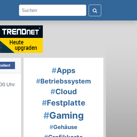
eilen!
#
Apps
#
Betriebssystem
00 Uhr
#
Cloud
#
Festplatte
#
Gaming
#
Gehäuse