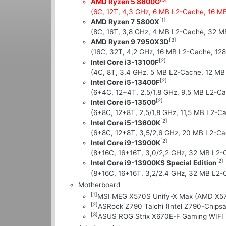
AMD Ryzen 5 8600G
(6C, 12T, 4,3 GHz, 6 MB L2-Cache, 16 
[1]
AMD Ryzen 7 5800X
(8C, 16T, 3,8 GHz, 4 MB L2-Cache, 32 
[3]
AMD Ryzen 9 7950X3D
(16C, 32T, 4,2 GHz, 16 MB L2-Cache, 12
[2]
Intel Core i3-13100F
(4C, 8T, 3,4 GHz, 5 MB L2-Cache, 12 MB
[2]
Intel Core i5-13400F
(6+4C, 12+4T, 2,5/1,8 GHz, 9,5 MB L2-C
[2]
Intel Core i5-13500
(6+8C, 12+8T, 2,5/1,8 GHz, 11,5 MB L2-
[2]
Intel Core i5-13600K
(6+8C, 12+8T, 3,5/2,6 GHz, 20 MB L2-C
[2]
Intel Core i9-13900K
(8+16C, 16+16T, 3,0/2,2 GHz, 32 MB L2
[2]
Intel Core i9-13900KS Special Edition
(8+16C, 16+16T, 3,2/2,4 GHz, 32 MB L2
Motherboard
[1]
MSI MEG X570S Unify-X Max (AMD X57
[2]
ASRock Z790 Taichi (Intel Z790-Chipsa
[3]
ASUS ROG Strix X670E-F Gaming WIFI 