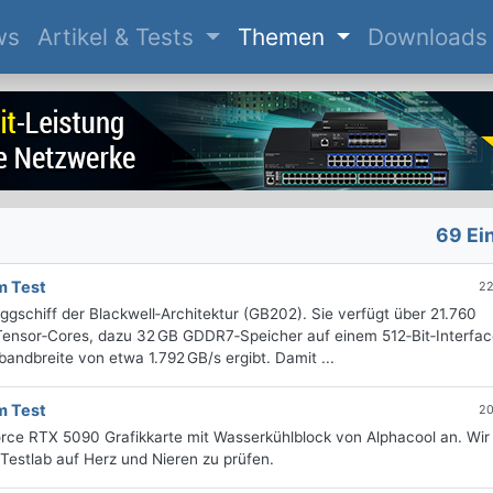
(current)
ws
Artikel & Tests
Themen
Downloads
69 Ei
m Test
22
gschiff der Blackwell‑Architektur (GB202). Sie verfügt über 21.760
ensor‑Cores, dazu 32 GB GDDR7‑Speicher auf einem 512‑Bit‑Interfac
andbreite von etwa 1.792 GB/s ergibt. Damit ...
m Test
20
orce RTX 5090 Grafikkarte mit Wasserkühlblock von Alphacool an. Wir
Testlab auf Herz und Nieren zu prüfen.