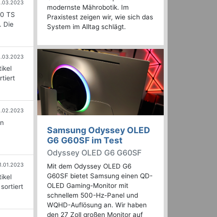
6.03.2023
modernste Mährobotik. Im
60 TS
Praxistest zeigen wir, wie sich das
. Die
System im Alltag schlägt.
1.03.2023
ikel
tiert
.02.2023
en
Samsung Odyssey OLED
G6 G60SF im Test
Odyssey OLED G6 G60SF
1.01.2023
Mit dem Odyssey OLED G6
G60SF bietet Samsung einen QD-
ikel
OLED Gaming-Monitor mit
sortiert
schnellem 500-Hz-Panel und
WQHD-Auflösung an. Wir haben
den 27 Zoll großen Monitor auf