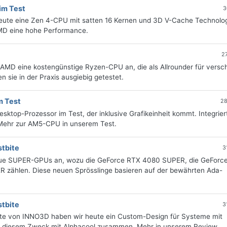
im Test
3
ute eine Zen 4-CPU mit satten 16 Kernen und 3D V-Cache Technolog
AMD eine hohe Performance.
2
AMD eine kostengünstige Ryzen-CPU an, die als Allrounder für versc
 sie in der Praxis ausgiebig getestet.
m Test
28
top-Prozessor im Test, der inklusive Grafikeinheit kommt. Integriert
Mehr zur AM5-CPU in unserem Test.
tbite
3
 neue SUPER-GPUs an, wozu die GeForce RTX 4080 SUPER, die GeForc
zählen. Diese neuen Sprösslinge basieren auf der bewährten Ada-
tbite
3
te von INNO3D haben wir heute ein Custom-Design für Systeme mit
 zu diesem Zweck mit Alphacool zusammen. Mehr in unserem Review.