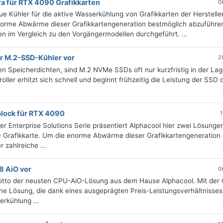
ra für RTX 4090 Grafikkarten
0
ue Kühler für die aktive Wasserkühlung von Grafikkarten der Herstelle
norme Abwärme dieser Grafikkartengeneration bestmöglich abzuführe
 im Vergleich zu den Vorgängermodellen durchgeführt. ...
er M.2-SSD-Kühler vor
2
 Speicherdichten, sind M.2 NVMe SSDs oft nur kurzfristig in der Lage
ller erhitzt sich schnell und beginnt frühzeitig die Leistung der SSD 
block für RTX 4090
1
r Enterprise Solutions Serie präsentiert Alphacool hier zwei Lösungen
 Grafikkarte. Um die enorme Abwärme dieser Grafikkartengeneration
zahlreiche ...
8 AiO vor
0
s Motto der neusten CPU-AiO-Lösung aus dem Hause Alphacool. Mit der
-One Lösung, die dank eines ausgeprägten Preis-Leistungsverhältnisse
erkühlung ...