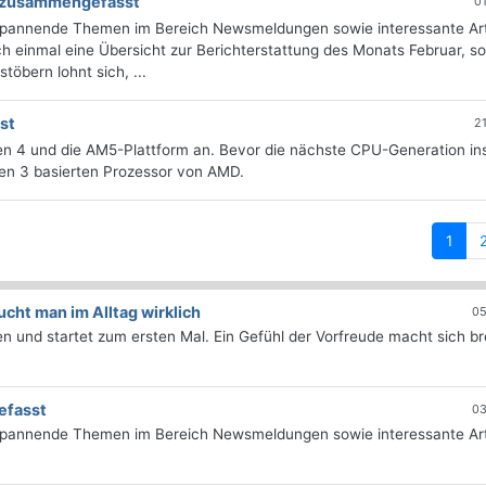
ng zusammengefasst
0
 spannende Themen im Bereich Newsmeldungen sowie interessante Art
 einmal eine Übersicht zur Berichterstattung des Monats Februar, sor
öbern lohnt sich, ...
st
2
Zen 4 und die AM5-Plattform an. Bevor die nächste CPU-Generation in
Zen 3 basierten Prozessor von AMD.
(curr
1
ht man im Alltag wirklich
05
 und startet zum ersten Mal. Ein Gefühl der Vorfreude macht sich bre
efasst
03
 spannende Themen im Bereich Newsmeldungen sowie interessante Art