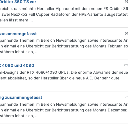
Orbiter 360 TS vor
1
ereiche, das möchte Hersteller Alphacool mit dem neuen ES Orbiter 3
t zwei NexXxoS Full Copper Radiatoren der HPE-Variante ausgestattet
len lässt mehr ...
ng zusammengefasst
0
 spannende Themen im Bereich Newsmeldungen sowie interessante Art
 einmal eine Übersicht zur Berichterstattung des Monats Februar, sor
öbern lohnt sich, ...
TX 4080 und 4090
09
stom-Designs der RTX 4080/4090 GPUs. Die enorme Abwärme der neu
ent abgeleitet, so der Hersteller über die neue AiO. Der sehr gute
tung zusammengefasst
0
 spannende Themen im Bereich Newsmeldungen sowie interessante Art
h einmal eine Übersicht zur Berichterstattung des Monats Dezember, 
öbern lohnt sich, ...