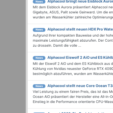
Alphacool bringt neue Eisblock Auro
News
Mit dem Eisblock Aurora präsentiert Alphacool ne
Gigabyte, ASUS, Palit sowie Gainward. Um die e
wurden am Wasserkühler zahlreiche Optimierungen
Alphacool stellt neuen HDX Pro Wat
News
Aufgrund ihrer kompakten Bauweise und der hohen
maximale Leistungsfähigkeit abzurufen. Der Contro
zu drosseln. Damit die volle ...
Alphacool Eiswolf 2 AiO und ES Kühl
News
Mit der Eiswolf 2 AiO und dem ES Kühlblock aus de
Kühlung von Nvidias neuester GeForce RTX 4090
bestmöglich abzuführen, wurden am Wasserkühler 
Alphacool stellt neue Core Ocean T3
News
Viel Leistung zu einem fairen Preis, das ist da
Ocean AiO präsentiert der Hersteller eine All-in
Einstieg in die Performance orientierte CPU-Wass