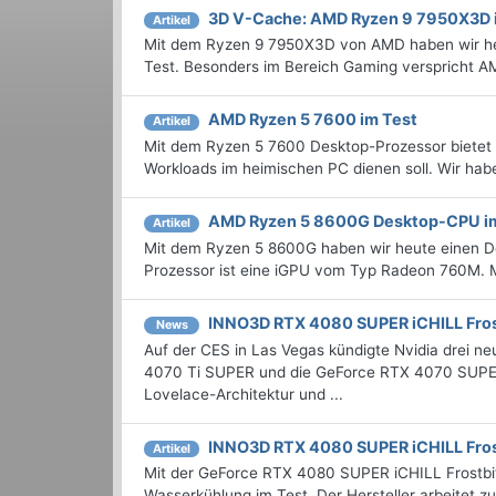
3D V-Cache: AMD Ryzen 9 7950X3D 
Artikel
Mit dem Ryzen 9 7950X3D von AMD haben wir he
Test. Besonders im Bereich Gaming verspricht 
AMD Ryzen 5 7600 im Test
Artikel
Mit dem Ryzen 5 7600 Desktop-Prozessor bietet 
Workloads im heimischen PC dienen soll. Wir haben
AMD Ryzen 5 8600G Desktop-CPU i
Artikel
Mit dem Ryzen 5 8600G haben wir heute einen Desk
Prozessor ist eine iGPU vom Typ Radeon 760M. 
INNO3D RTX 4080 SUPER iCHILL Fros
News
Auf der CES in Las Vegas kündigte Nvidia drei
4070 Ti SUPER und die GeForce RTX 4070 SUPER 
Lovelace-Architektur und ...
INNO3D RTX 4080 SUPER iCHILL Fros
Artikel
Mit der GeForce RTX 4080 SUPER iCHILL Frostbi
Wasserkühlung im Test. Der Hersteller arbeitet