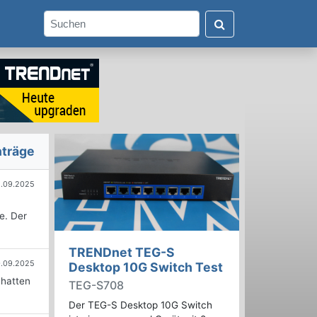
nträge
.09.2025
e. Der
TRENDnet TEG-S
.09.2025
Desktop 10G Switch Test
 hatten
TEG-S708
Der TEG-S Desktop 10G Switch