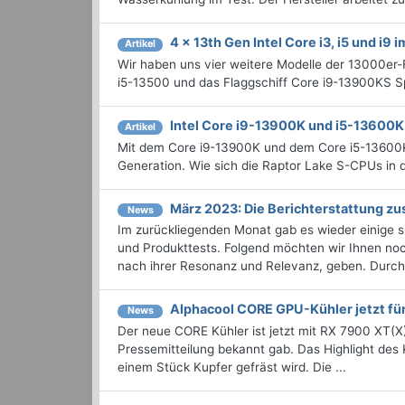
4 x 13th Gen Intel Core i3, i5 und i9 i
Artikel
Wir haben uns vier weitere Modelle der 13000er-
i5-13500 und das Flaggschiff Core i9-13900KS Sp
Intel Core i9-13900K und i5-13600K
Artikel
Mit dem Core i9-13900K und dem Core i5-13600K w
Generation. Wie sich die Raptor Lake S-CPUs in d
März 2023: Die Bericht­erstattung 
News
Im zurückliegenden Monat gab es wieder einige
und Produkttests. Folgend möchten wir Ihnen noch
nach ihrer Resonanz und Relevanz, geben. Durchst
Alphacool CORE GPU-Kühler jetzt f
News
Der neue CORE Kühler ist jetzt mit RX 7900 XT(X)
Pressemitteilung bekannt gab. Das Highlight des 
einem Stück Kupfer gefräst wird. Die ...