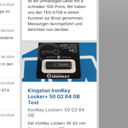
ist ein unmanaged Gerät mit 8
0.11.2024
schnellen 10G-Ports. Wir haben
ie im
uns den TEG-S708 in einem
Kurztest zur Brust genommen,
Messungen durchgeführt und
berichten nun darüber.
7.08.2024
hiedene
.06.2024
 in den
1.01.2024
Kingston IronKey
e RTX
Locker+ 50 G2 64 GB
Test
IronKey Locker+ 50 G2 64
GB
1.01.2024
Der IronKey Locker+ 50 G2 von