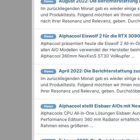
August 2022: Die Bericht­erstattun
News
Im zurückliegenden Monat gab es wieder einige
und Produkttests. Folgend möchten wir Ihnen noch
nach ihrer Resonanz und Relevanz, geben. Durchst
Alphacool Eiswolf 2 für die RTX 3090
News
Alphacool präsentiert heute die Eiswolf 2 All-in
allen AIO Modellen verwendet der Hersteller beim
Alphacool 360mm NexXxoS ST30 Vollkupfer ...
April 2022: Die Bericht­erstattung 
News
Im zurückliegenden Monat gab es wieder einige
und Produkttests. Folgend möchten wir Ihnen noch
ihrer Resonanz und Relevanz, geben. Durchstöbern
Alphacool stellt Eisbaer AIOs mit N
News
Alphacools CPU All-in-One Lösungen Eisbaer Aur
Performance Edition) 360 mm Radiator erhältlich.
Rahmen eines größeren ...