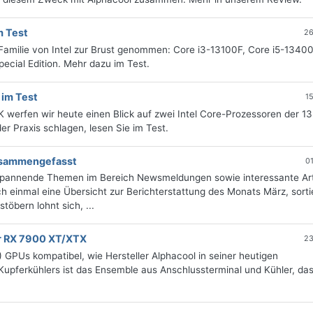
m Test
26
Familie von Intel zur Brust genommen: Core i3-13100F, Core i5-13400
ecial Edition. Mehr dazu im Test.
 im Test
1
erfen wir heute einen Blick auf zwei Intel Core-Prozessoren der 13
er Praxis schlagen, lesen Sie im Test.
zusammengefasst
0
 spannende Themen im Bereich Newsmeldungen sowie interessante Art
 einmal eine Übersicht zur Berichterstattung des Monats März, sorti
öbern lohnt sich, ...
ür RX 7900 XT/XTX
23
 GPUs kompatibel, wie Hersteller Alphacool in seiner heutigen
Kupferkühlers ist das Ensemble aus Anschlussterminal und Kühler, da