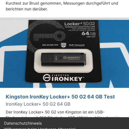
Kurztest zur Brust genommen, Messungen durchgeführt und
berichten nun darüber.
Kingston IronKey Locker+ 50 G2 64 GB Test
IronKey Locker+ 50 G2 64 GB
Der IronKey Locker+ 50 G2 von Kingston ist ein USB-
Flashspeicher mit 256 Bit starker AES-HW-Verschlüsselung im
Datenschutzhinweis
XTS-Modus. Wir haben das 64-GB-Modell im Praxistest