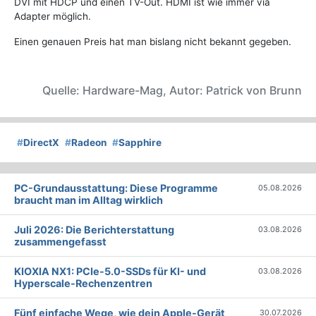
DVI mit HDCP und einen TV-Out. HDMI ist wie immer via
Adapter möglich.
Einen genauen Preis hat man bislang nicht bekannt gegeben.
Quelle: Hardware-Mag, Autor: Patrick von Brunn
#
DirectX
#
Radeon
#
Sapphire
PC-Grundausstattung: Diese Programme
05.08.2026
braucht man im Alltag wirklich
Juli 2026: Die Bericht­erstattung
03.08.2026
zusammengefasst
KIOXIA NX1: PCIe-5.0-SSDs für KI- und
03.08.2026
Hyperscale-Rechenzentren
Fünf einfache Wege, wie dein Apple-Gerät
30.07.2026