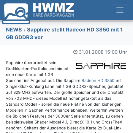
NEWS
/
Sapphire stellt Radeon HD 3850 mit 1
GB GDDR3 vor
31.01.2008
15:00 Uhr
Sapphire überarbeitet sein
Grafikkarten-Portfolio und nimmt
eine neue Karte mit 1 GB
Speicher ins Angebot auf. Die Sapphire
Radeon HD 3850
mit
Single-Slot-Kühlung kann mit 1 GB GDDR3-Speicher, getaktet
auf 829 MHz aufwarten. Der große Speicher und der Chiptakt
von 703 MHz - dieses Modell ist höher getaktet als das
Standard Modell - sollen die neue Platine von den bisherigen
Modellen in Sachen Performance abheben. Weiterhin werden
die üblichen Features der 3000er Serie unterstützt, zu denen
beispielsweise Shader Model 4.1, DirectX 10.1 und CrossFireX
gehören. Seitens der Ausgänge bietet die Karte 2x Dual-Link