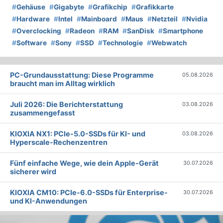
#
Gehäuse
#
Gigabyte
#
Grafikchip
#
Grafikkarte
#
Hardware
#
Intel
#
Mainboard
#
Maus
#
Netzteil
#
Nvidia
#
Overclocking
#
Radeon
#
RAM
#
SanDisk
#
Smartphone
#
Software
#
Sony
#
SSD
#
Technologie
#
Webwatch
PC-Grundausstattung: Diese Programme
05.08.2026
braucht man im Alltag wirklich
Juli 2026: Die Bericht­erstattung
03.08.2026
zusammengefasst
KIOXIA NX1: PCIe-5.0-SSDs für KI- und
03.08.2026
Hyperscale-Rechenzentren
Fünf einfache Wege, wie dein Apple-Gerät
30.07.2026
sicherer wird
KIOXIA CM10: PCIe-6.0-SSDs für Enterprise-
30.07.2026
und KI-Anwendungen