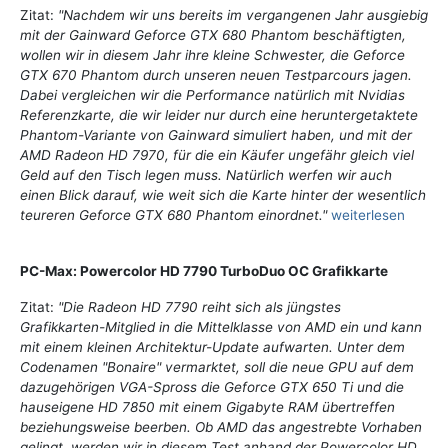
Zitat:
"Nachdem wir uns bereits im vergangenen Jahr ausgiebig
mit der Gainward Geforce GTX 680 Phantom beschäftigten,
wollen wir in diesem Jahr ihre kleine Schwester, die Geforce
GTX 670 Phantom durch unseren neuen Testparcours jagen.
Dabei vergleichen wir die Performance natürlich mit Nvidias
Referenzkarte, die wir leider nur durch eine heruntergetaktete
Phantom-Variante von Gainward simuliert haben, und mit der
AMD Radeon HD 7970, für die ein Käufer ungefähr gleich viel
Geld auf den Tisch legen muss. Natürlich werfen wir auch
einen Blick darauf, wie weit sich die Karte hinter der wesentlich
teureren Geforce GTX 680 Phantom einordnet."
weiterlesen
PC-Max: Powercolor HD 7790 TurboDuo OC Grafikkarte
Zitat:
"Die Radeon HD 7790 reiht sich als jüngstes
Grafikkarten-Mitglied in die Mittelklasse von AMD ein und kann
mit einem kleinen Architektur-Update aufwarten. Unter dem
Codenamen "Bonaire" vermarktet, soll die neue GPU auf dem
dazugehörigen VGA-Spross die Geforce GTX 650 Ti und die
hauseigene HD 7850 mit einem Gigabyte RAM übertreffen
beziehungsweise beerben. Ob AMD das angestrebte Vorhaben
gelingt, werden wir in diesem Test anhand der Powercolor HD