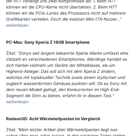
der H77 verlangt uns zwei Kompromisse ab: 1. Beim H77
können wir die CPU-Kerne nicht übertakten. 2. Beim H77
können wir die PCIe-Lanes des Prozessors nicht auf mehrere
Grafikkarten verteilen. Doch die meisten Mini-ITX-Nutzer..."
weiterlesen
PC-Max: Sony Xperia Z 16GB Smartphone
Zitat:
"Sonys seit langem bekannte Xperia-Marke umfasst eine
Vielzahl an verschiedenen Smartphones. Allerdings handelt es
sich hierbei vielmehr um Geräte der Mittelklasse, als um
Highend-Ableger. Das soll sich mit dem Xperia Z ändern,
welches mit topaktueller Technik sowie einem stylischen und
zugleich wasserdichten Gehäuse punkten will. Ob es Sony mit
dem neuen Modell gelingt, den Konkurrenten im High-End-
Segment die Stirn zu bieten, erfahrt ihr in diesem Test."
weiterlesen
Radeon3D: Acht Wärmeleitpasten im Vergleich
Zitat:
"Mein letzter Artikel über Wärmeleitpasten liegt nun
schon über zwei Jahre zurück. In den nächsten Zeilen stellen