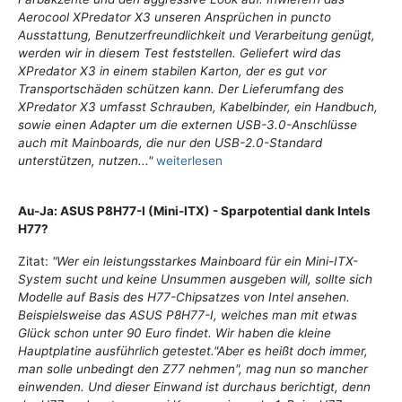
Aerocool XPredator X3 unseren Ansprüchen in puncto
Ausstattung, Benutzerfreundlichkeit und Verarbeitung genügt,
werden wir in diesem Test feststellen. Geliefert wird das
XPredator X3 in einem stabilen Karton, der es gut vor
Transportschäden schützen kann. Der Lieferumfang des
XPredator X3 umfasst Schrauben, Kabelbinder, ein Handbuch,
sowie einen Adapter um die externen USB-3.0-Anschlüsse
auch mit Mainboards, die nur den USB-2.0-Standard
unterstützen, nutzen..."
weiterlesen
Au-Ja: ASUS P8H77-I (Mini-ITX) - Sparpotential dank Intels
H77?
Zitat:
"Wer ein leistungsstarkes Mainboard für ein Mini-ITX-
System sucht und keine Unsummen ausgeben will, sollte sich
Modelle auf Basis des H77-Chipsatzes von Intel ansehen.
Beispielsweise das ASUS P8H77-I, welches man mit etwas
Glück schon unter 90 Euro findet. Wir haben die kleine
Hauptplatine ausführlich getestet."Aber es heißt doch immer,
man solle unbedingt den Z77 nehmen", mag nun so mancher
einwenden. Und dieser Einwand ist durchaus berichtigt, denn