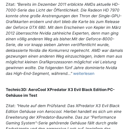
Zitat:
"Bereits im Dezember 2011 erblickte AMDs aktuelle HD-
7000-Serie das Licht der Öffentlichkeit. Die Radeon HD 7970
konnte ohne große Anstrengungen den Thron der Single-GPU-
Grafikkarten erobern und dort blieb die Karte bis zum Release
der Geforce GTX 680. Mit dem Erscheinen von Kepler im März
2012 überraschte Nvidia zahlreiche Experten, denn man ging
einen völlig anderen Weg als bisher.Mit der Geforce-8000-
Serie, die vor knapp sieben Jahren veröffentlicht wurde,
deklassierte Nvidia die Konkurrenz regelrecht. AMD war damals
gezwungen einen anderen Weg einzuschlagen, indem man aus
möglichst kleinen Grafikprozessoren möglichst viel Leistung
gewinnen wollte. Die folgenden fünf Jahre dominierte Nvidia
das High-End-Segment, während..."
weiterlesen
Technic3D: AeroCool XPredator X3 Evil Black Edition PC-
Gehäuse im Test
Zitat:
"Heute auf dem Prüfstand: Das XPredator X3 Evil Black
Edition Gehäuse von Aerocool. Hierbei handelt es sich um eine
Erweiterung der XPredator-Baureihe. Das zur "Performance
Gaming System"-Serie gehörende Gehäuse fällt durch grelle
Farbakzente und den aggressive Look auf. Inwiefern das