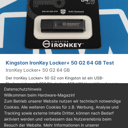
Kingston IronKey Locker+ 50 G2 64 GB Test
IronKey Locker+ 50 G2 64 GB
Der IronKey Locker+ 50 G2 von Kingston ist ein USB-
Flashspeicher mit 256 Bit starker AES-HW-Verschlüsselung im
Datenschutzhinweis
XTS-Modus. Wir haben das 64-GB-Modell im Praxistest
Willkommen beim Hardware-Magazin!
genauer begutachtet.
Zum Betrieb unserer Website nutzen wir technisch notwendige
Cookies. Alle weiteren Cookies für z.B. Werbung, Analyse und
Impressum
|
Kontakt
|
Jobs
|
Datenschutz
|
Tracking sowie externe Inhalte Dritter, können nach Bedarf
Consent‑Einstellungen
|
Haftungsausschluss
aktiviert werden und verbessern das Nutzererlebnis beim
Besuch der Website. Mehr Informationen in unserer