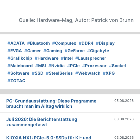
Quelle: Hardware-Mag, Autor: Patrick von Brunn
#
ADATA
#
Bluetooth
#
Computex
#
DDR4
#
Display
#
EVGA
#
Gamer
#
Gaming
#
GeForce
#
Gigabyte
#
Grafikchip
#
Hardware
#
Intel
#
Lautsprecher
#
Mainboard
#
MSI
#
Nvidia
#
PCIe
#
Prozessor
#
Sockel
#
Software
#
SSD
#
SteelSeries
#
Webwatch
#
XPG
#
ZOTAC
PC-Grundausstattung: Diese Programme
05.08.2026
braucht man im Alltag wirklich
Juli 2026: Die Bericht­erstattung
03.08.2026
zusammengefasst
KIOXIA NX1: PCIe-5.0-SSDs für KI- und
03.08.2026