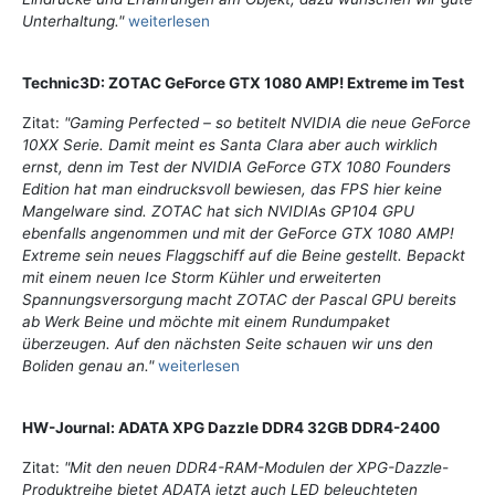
Unterhaltung."
weiterlesen
Technic3D: ZOTAC GeForce GTX 1080 AMP! Extreme im Test
Zitat:
"Gaming Perfected – so betitelt NVIDIA die neue GeForce
10XX Serie. Damit meint es Santa Clara aber auch wirklich
ernst, denn im Test der NVIDIA GeForce GTX 1080 Founders
Edition hat man eindrucksvoll bewiesen, das FPS hier keine
Mangelware sind. ZOTAC hat sich NVIDIAs GP104 GPU
ebenfalls angenommen und mit der GeForce GTX 1080 AMP!
Extreme sein neues Flaggschiff auf die Beine gestellt. Bepackt
mit einem neuen Ice Storm Kühler und erweiterten
Spannungsversorgung macht ZOTAC der Pascal GPU bereits
ab Werk Beine und möchte mit einem Rundumpaket
überzeugen. Auf den nächsten Seite schauen wir uns den
Boliden genau an."
weiterlesen
HW-Journal: ADATA XPG Dazzle DDR4 32GB DDR4-2400
Zitat:
"Mit den neuen DDR4-RAM-Modulen der XPG-Dazzle-
Produktreihe bietet ADATA jetzt auch LED beleuchteten