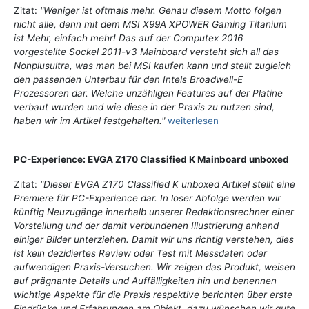
Zitat:
"Weniger ist oftmals mehr. Genau diesem Motto folgen
nicht alle, denn mit dem MSI X99A XPOWER Gaming Titanium
ist Mehr, einfach mehr! Das auf der Computex 2016
vorgestellte Sockel 2011-v3 Mainboard versteht sich all das
Nonplusultra, was man bei MSI kaufen kann und stellt zugleich
den passenden Unterbau für den Intels Broadwell-E
Prozessoren dar. Welche unzähligen Features auf der Platine
verbaut wurden und wie diese in der Praxis zu nutzen sind,
haben wir im Artikel festgehalten."
weiterlesen
PC-Experience: EVGA Z170 Classified K Mainboard unboxed
Zitat:
"Dieser EVGA Z170 Classified K unboxed Artikel stellt eine
Premiere für PC-Experience dar. In loser Abfolge werden wir
künftig Neuzugänge innerhalb unserer Redaktionsrechner einer
Vorstellung und der damit verbundenen Illustrierung anhand
einiger Bilder unterziehen. Damit wir uns richtig verstehen, dies
ist kein dezidiertes Review oder Test mit Messdaten oder
aufwendigen Praxis-Versuchen. Wir zeigen das Produkt, weisen
auf prägnante Details und Auffälligkeiten hin und benennen
wichtige Aspekte für die Praxis respektive berichten über erste
Eindrücke und Erfahrungen am Objekt, dazu wünschen wir gute