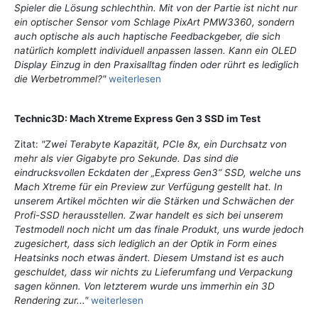
Spieler die Lösung schlechthin. Mit von der Partie ist nicht nur
ein optischer Sensor vom Schlage PixArt PMW3360, sondern
auch optische als auch haptische Feedbackgeber, die sich
natürlich komplett individuell anpassen lassen. Kann ein OLED
Display Einzug in den Praxisalltag finden oder rührt es lediglich
die Werbetrommel?"
weiterlesen
Technic3D: Mach Xtreme Express Gen 3 SSD im Test
Zitat:
"Zwei Terabyte Kapazität, PCIe 8x, ein Durchsatz von
mehr als vier Gigabyte pro Sekunde. Das sind die
eindrucksvollen Eckdaten der „Express Gen3“ SSD, welche uns
Mach Xtreme für ein Preview zur Verfügung gestellt hat. In
unserem Artikel möchten wir die Stärken und Schwächen der
Profi-SSD herausstellen. Zwar handelt es sich bei unserem
Testmodell noch nicht um das finale Produkt, uns wurde jedoch
zugesichert, dass sich lediglich an der Optik in Form eines
Heatsinks noch etwas ändert. Diesem Umstand ist es auch
geschuldet, dass wir nichts zu Lieferumfang und Verpackung
sagen können. Von letzterem wurde uns immerhin ein 3D
Rendering zur..."
weiterlesen