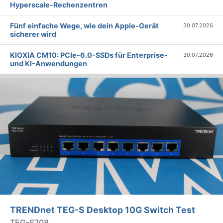
Hyperscale-Rechenzentren
Fünf einfache Wege, wie dein Apple-Gerät
30.07.2026
sicherer wird
KIOXIA CM10: PCIe-6.0-SSDs für Enterprise-
30.07.2026
und KI-Anwendungen
TRENDnet TEG-S Desktop 10G Switch Test
TEG-S708