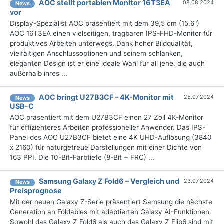
AOC stellt portablen Monitor 16T3EA
08.08.2024
News
vor
Display-Spezialist AOC präsentiert mit dem 39,5 cm (15,6")
AOC 16T3EA einen vielseitigen, tragbaren IPS-FHD-Monitor für
produktives Arbeiten unterwegs. Dank hoher Bildqualität,
vielfältigen Anschlussoptionen und seinem schlanken,
eleganten Design ist er eine ideale Wahl für all jene, die auch
außerhalb ihres ...
AOC bringt U27B3CF – 4K-Monitor mit
25.07.2024
News
USB-C
AOC präsentiert mit dem U27B3CF einen 27 Zoll 4K-Monitor
für effizienteres Arbeiten professioneller Anwender. Das IPS-
Panel des AOC U27B3CF bietet eine 4K UHD-Auflösung (3840
x 2160) für naturgetreue Darstellungen mit einer Dichte von
163 PPI. Die 10-Bit-Farbtiefe (8-Bit + FRC) ...
Samsung Galaxy Z Fold6 – Vergleich und
23.07.2024
News
Preisprognose
Mit der neuen Galaxy Z-Serie präsentiert Samsung die nächste
Generation an Foldables mit adaptierten Galaxy AI-Funktionen.
Sowohl das Galaxy Z Fold6 als auch das Galaxy Z Flip6 sind mit