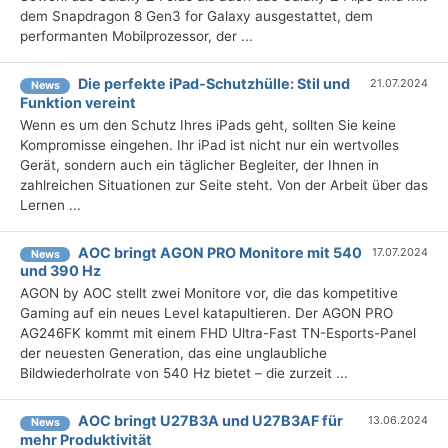
dem Snapdragon 8 Gen3 for Galaxy ausgestattet, dem
performanten Mobilprozessor, der ...
Die perfekte iPad-Schutzhülle: Stil und
21.07.2024
News
Funktion vereint
Wenn es um den Schutz Ihres iPads geht, sollten Sie keine
Kompromisse eingehen. Ihr iPad ist nicht nur ein wertvolles
Gerät, sondern auch ein täglicher Begleiter, der Ihnen in
zahlreichen Situationen zur Seite steht. Von der Arbeit über das
Lernen ...
AOC bringt AGON PRO Monitore mit 540
17.07.2024
News
und 390 Hz
AGON by AOC stellt zwei Monitore vor, die das kompetitive
Gaming auf ein neues Level katapultieren. Der AGON PRO
AG246FK kommt mit einem FHD Ultra-Fast TN-Esports-Panel
der neuesten Generation, das eine unglaubliche
Bildwiederholrate von 540 Hz bietet – die zurzeit ...
AOC bringt U27B3A und U27B3AF für
13.06.2024
News
mehr Produktivität