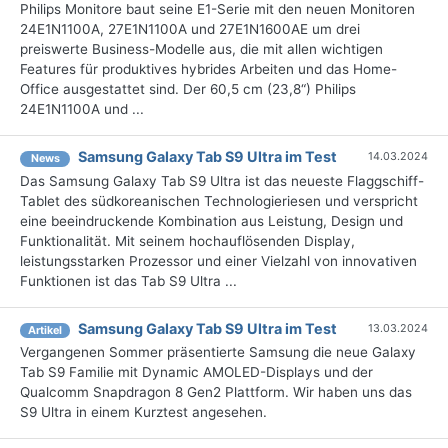
Philips Monitore baut seine E1-Serie mit den neuen Monitoren
24E1N1100A, 27E1N1100A und 27E1N1600AE um drei
preiswerte Business-Modelle aus, die mit allen wichtigen
Features für produktives hybrides Arbeiten und das Home-
Office ausgestattet sind. Der 60,5 cm (23,8“) Philips
24E1N1100A und ...
Samsung Galaxy Tab S9 Ultra im Test
14.03.2024
News
Das Samsung Galaxy Tab S9 Ultra ist das neueste Flaggschiff-
Tablet des südkoreanischen Technologieriesen und verspricht
eine beeindruckende Kombination aus Leistung, Design und
Funktionalität. Mit seinem hochauflösenden Display,
leistungsstarken Prozessor und einer Vielzahl von innovativen
Funktionen ist das Tab S9 Ultra ...
Samsung Galaxy Tab S9 Ultra im Test
13.03.2024
Artikel
Vergangenen Sommer präsentierte Samsung die neue Galaxy
Tab S9 Familie mit Dynamic AMOLED-Displays und der
Qualcomm Snapdragon 8 Gen2 Plattform. Wir haben uns das
S9 Ultra in einem Kurztest angesehen.