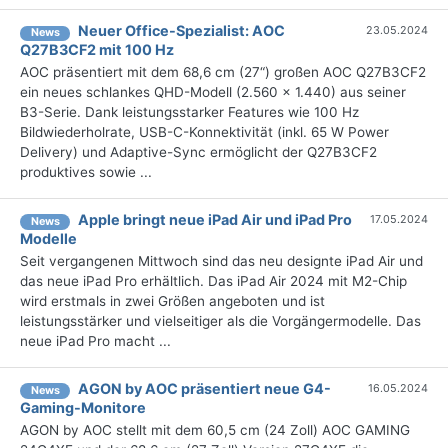
Neuer Office-Spezialist: AOC
23.05.2024
News
Q27B3CF2 mit 100 Hz
AOC präsentiert mit dem 68,6 cm (27“) großen AOC Q27B3CF2
ein neues schlankes QHD-Modell (2.560 x 1.440) aus seiner
B3-Serie. Dank leistungsstarker Features wie 100 Hz
Bildwiederholrate, USB-C-Konnektivität (inkl. 65 W Power
Delivery) und Adaptive-Sync ermöglicht der Q27B3CF2
produktives sowie ...
Apple bringt neue iPad Air und iPad Pro
17.05.2024
News
Modelle
Seit vergangenen Mittwoch sind das neu designte iPad Air und
das neue iPad Pro erhältlich. Das iPad Air 2024 mit M2-Chip
wird erstmals in zwei Größen angeboten und ist
leistungsstärker und vielseitiger als die Vorgängermodelle. Das
neue iPad Pro macht ...
AGON by AOC präsentiert neue G4-
16.05.2024
News
Gaming-Monitore
AGON by AOC stellt mit dem 60,5 cm (24 Zoll) AOC GAMING