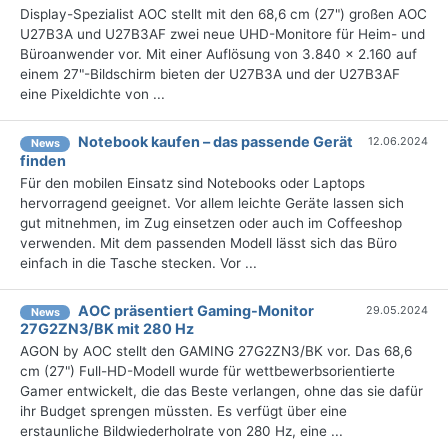
Display-Spezialist AOC stellt mit den 68,6 cm (27") großen AOC
U27B3A und U27B3AF zwei neue UHD-Monitore für Heim- und
Büroanwender vor. Mit einer Auflösung von 3.840 x 2.160 auf
einem 27"-Bildschirm bieten der U27B3A und der U27B3AF
eine Pixeldichte von ...
Notebook kaufen – das passende Gerät
12.06.2024
News
finden
Für den mobilen Einsatz sind Notebooks oder Laptops
hervorragend geeignet. Vor allem leichte Geräte lassen sich
gut mitnehmen, im Zug einsetzen oder auch im Coffeeshop
verwenden. Mit dem passenden Modell lässt sich das Büro
einfach in die Tasche stecken. Vor ...
AOC präsentiert Gaming-Monitor
29.05.2024
News
27G2ZN3/BK mit 280 Hz
AGON by AOC stellt den GAMING 27G2ZN3/BK vor. Das 68,6
cm (27") Full-HD-Modell wurde für wettbewerbsorientierte
Gamer entwickelt, die das Beste verlangen, ohne das sie dafür
ihr Budget sprengen müssten. Es verfügt über eine
erstaunliche Bildwiederholrate von 280 Hz, eine ...