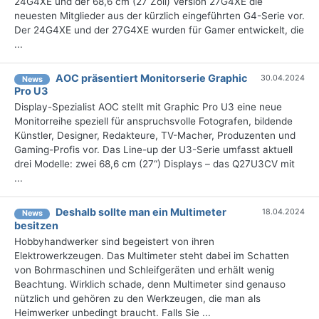
24G4XE und der 68,6 cm (27 Zoll) Version 27G4XE die
neuesten Mitglieder aus der kürzlich eingeführten G4-Serie vor.
Der 24G4XE und der 27G4XE wurden für Gamer entwickelt, die
...
AOC präsentiert Monitorserie Graphic
30.04.2024
News
Pro U3
Display-Spezialist AOC stellt mit Graphic Pro U3 eine neue
Monitorreihe speziell für anspruchsvolle Fotografen, bildende
Künstler, Designer, Redakteure, TV-Macher, Produzenten und
Gaming-Profis vor. Das Line-up der U3-Serie umfasst aktuell
drei Modelle: zwei 68,6 cm (27“) Displays – das Q27U3CV mit
...
Deshalb sollte man ein Multimeter
18.04.2024
News
besitzen
Hobbyhandwerker sind begeistert von ihren
Elektrowerkzeugen. Das Multimeter steht dabei im Schatten
von Bohrmaschinen und Schleifgeräten und erhält wenig
Beachtung. Wirklich schade, denn Multimeter sind genauso
nützlich und gehören zu den Werkzeugen, die man als
Heimwerker unbedingt braucht. Falls Sie ...