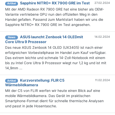
Sapphire NITRO+ RX 7900 GRE im Test
27.02.2024
Artikel
Mit der AMD Radeon RX 7900 GRE hat eine bisher als OEM-
Variante vertriebene GPU nun den offiziellen Weg in den
Handel gefallen. Passend zum Marktstart haben wir uns die
Sapphire NITRO+ RX 7900 GRE im Test angesehen.
ASUS launcht Zenbook 14 OLEDmit
14.02.2024
News
Core Ultra 9 Prozessor
Das neue ASUS Zenbook 14 OLED (UX3405) ist nach einer
erfolgreichen Vorbestellphase im Handel zum Kauf verfügbar.
Das extrem leichte und schmale 14-Zoll-Notebook mit einem
bis zu Intel Core Ultra 9 Prozessor wiegt nur 1,2 kg und ist mit
14,9mm ...
Kurzvorstellung: FLIR C5
11.02.2024
Artikel
Wärmebildkamera
Mit der C5 von FLIR werfen wir heute einen Blick auf eine
mobile Wärmebildkamera. Das Gerät im praktischen
Smartphone-Format dient für schnelle thermische Analysen
und passt in jede Hosentasche.