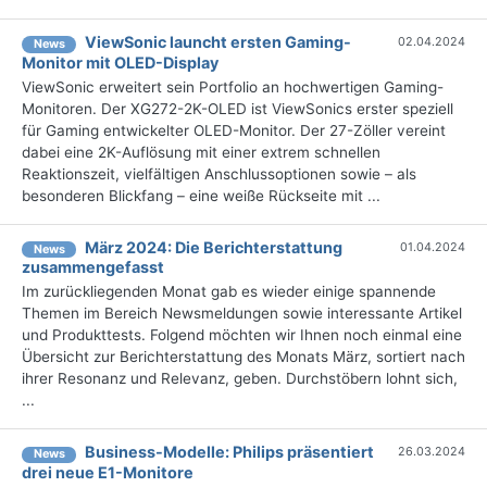
ViewSonic launcht ersten Gaming-
02.04.2024
News
Monitor mit OLED-Display
ViewSonic erweitert sein Portfolio an hochwertigen Gaming-
Monitoren. Der XG272-2K-OLED ist ViewSonics erster speziell
für Gaming entwickelter OLED-Monitor. Der 27-Zöller vereint
dabei eine 2K-Auflösung mit einer extrem schnellen
Reaktionszeit, vielfältigen Anschlussoptionen sowie – als
besonderen Blickfang – eine weiße Rückseite mit ...
März 2024: Die Bericht­erstattung
01.04.2024
News
zusammengefasst
Im zurückliegenden Monat gab es wieder einige spannende
Themen im Bereich Newsmeldungen sowie interessante Artikel
und Produkttests. Folgend möchten wir Ihnen noch einmal eine
Übersicht zur Berichterstattung des Monats März, sortiert nach
ihrer Resonanz und Relevanz, geben. Durchstöbern lohnt sich,
...
Business-Modelle: Philips präsentiert
26.03.2024
News
drei neue E1-Monitore