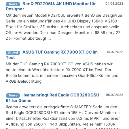
BenQ PD2706U: 4K UHD Monitor für
04.08.2023
News
Designer
Mit dem neuen Modell PD2706U erweitert BenQ die DesignVue
Serie um ein leistungsfähiges 4K UHD Display (3840 x 2160
Pixel) für Grafiker, 3D Artists, Architekten und anspruchsvolle
Office-Anwender. Der neue Designer Monitor in 68,58 cm / 27
Zoll Format überzeugt ...
ASUS TUF Gaming RX 7900 XT OC im
14.07.2023
Artikel
Test
Mit der TUF Gaming RX 7900 XT OC von ASUS haben wir
heute eine ab Werk übertaktete RX 7900 XT im Test. Der
Bolide kommt u.a. mit einem massiven Quad-Slot-Kühler und
ARGB-Beleuchtung.
iiyama bringt Red Eagle GCB3280QSU-
05.07.2023
News
B1 für Gamer
Iiyama erweitert die preisgekrönte G-MASTER-Serie um den
Red Eagle GCB3280QSU-B1, einen 165 Hz Curved-Monitor mit
einer blitzschnellen Reaktionszeit von 0.2 ms MPRT und einer
Auflösung von 2560 x 1440 Bildpunkten. Mit seinem 1500R-