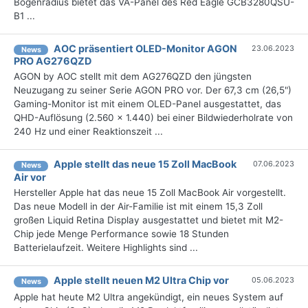
Bogenradius bietet das VA-Panel des Red Eagle GCB3280QSU-
B1 ...
AOC präsentiert OLED-Monitor AGON
23.06.2023
News
PRO AG276QZD
AGON by AOC stellt mit dem AG276QZD den jüngsten
Neuzugang zu seiner Serie AGON PRO vor. Der 67,3 cm (26,5")
Gaming-Monitor ist mit einem OLED-Panel ausgestattet, das
QHD-Auflösung (2.560 x 1.440) bei einer Bildwiederholrate von
240 Hz und einer Reaktionszeit ...
Apple stellt das neue 15 Zoll MacBook
07.06.2023
News
Air vor
Hersteller Apple hat das neue 15 Zoll MacBook Air vorgestellt.
Das neue Modell in der Air-Familie ist mit einem 15,3 Zoll
großen Liquid Retina Display ausgestattet und bietet mit M2-
Chip jede Menge Performance sowie 18 Stunden
Batterielaufzeit. Weitere Highlights sind ...
Apple stellt neuen M2 Ultra Chip vor
05.06.2023
News
Apple hat heute M2 Ultra angekündigt, ein neues System auf