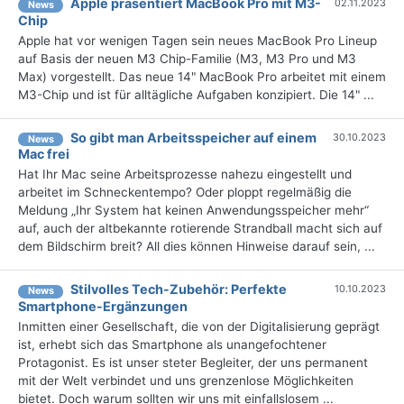
Apple präsentiert MacBook Pro mit M3-
02.11.2023
News
Chip
Apple hat vor wenigen Tagen sein neues MacBook Pro Lineup
auf Basis der neuen M3 Chip-Familie (M3, M3 Pro und M3
Max) vorgestellt. Das neue 14" MacBook Pro arbeitet mit einem
M3-Chip und ist für alltägliche Aufgaben konzipiert. Die 14" ...
So gibt man Arbeitsspeicher auf einem
30.10.2023
News
Mac frei
Hat Ihr Mac seine Arbeitsprozesse nahezu eingestellt und
arbeitet im Schneckentempo? Oder ploppt regelmäßig die
Meldung „Ihr System hat keinen Anwendungsspeicher mehr“
auf, auch der altbekannte rotierende Strandball macht sich auf
dem Bildschirm breit? All dies können Hinweise darauf sein, ...
Stilvolles Tech-Zubehör: Perfekte
10.10.2023
News
Smartphone-Ergänzungen
Inmitten einer Gesellschaft, die von der Digitalisierung geprägt
ist, erhebt sich das Smartphone als unangefochtener
Protagonist. Es ist unser steter Begleiter, der uns permanent
mit der Welt verbindet und uns grenzenlose Möglichkeiten
bietet. Doch warum sollten wir uns mit einfallslosem ...