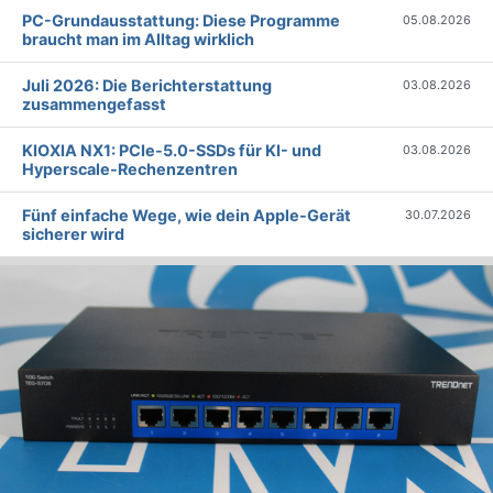
PC-Grundausstattung: Diese Programme
05.08.2026
braucht man im Alltag wirklich
Juli 2026: Die Bericht­erstattung
03.08.2026
zusammengefasst
KIOXIA NX1: PCIe-5.0-SSDs für KI- und
03.08.2026
Hyperscale-Rechenzentren
Fünf einfache Wege, wie dein Apple-Gerät
30.07.2026
sicherer wird