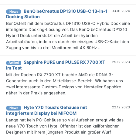
BenQ beCreatus DP1310 USB-C 13-in-1
03.01.2024
News
Docking Station
BenQstellt mit dem beCreatus DP1310 USB-C Hybrid Dock eine
intelligente Docking-Lösung vor. Das BenQ beCreatus DP1310
Hybrid Dock unterstützt die Arbeit bei hybriden
Arbeitsabläufen, indem es durch ein einziges USB-C-Kabel den
Zugang von bis zu drei Monitoren mit 4K 60Hz ...
Sapphire PURE und PULSE RX 7700 XT
29.12.2023
Artikel
im Test
Mit der Radeon RX 7700 XT brachte AMD die RDNA 3-
Generation auch in den Mittelklasse-Bereich. Wir haben uns
zwei interessante Custom-Designs von Hersteller Sapphire
näher in der Praxis angesehen.
Hyte Y70 Touch: Gehäuse mit
22.12.2023
News
integriertem Display bei MIFCOM
Lange hat kein PC-Gehäuse so viel Aufsehen erregt wie das
neue Y70 Touch von Hyte. Offenbar ist den kalifornischen
Designern mit ihrem jüngsten Produkt ein großer Wurf