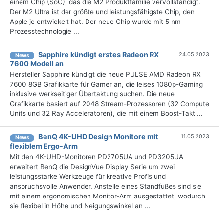
einem Chip (SoC), das die M2 Produktfamilie vervollständigt.
Der M2 Ultra ist der größte und leistungsfähigste Chip, den
Apple je entwickelt hat. Der neue Chip wurde mit 5 nm
Prozesstechnologie ...
Sapphire kündigt erstes Radeon RX
24.05.2023
News
7600 Modell an
Hersteller Sapphire kündigt die neue PULSE AMD Radeon RX
7600 8GB Grafikkarte für Gamer an, die leises 1080p-Gaming
inklusive werkseitiger Übertaktung suchen. Die neue
Grafikkarte basiert auf 2048 Stream-Prozessoren (32 Compute
Units und 32 Ray Acceleratoren), die mit einem Boost-Takt ...
BenQ 4K-UHD Design Monitore mit
11.05.2023
News
flexiblem Ergo-Arm
Mit den 4K-UHD-Monitoren PD2705UA und PD3205UA
erweitert BenQ die DesignVue Display Serie um zwei
leistungsstarke Werkzeuge für kreative Profis und
anspruchsvolle Anwender. Anstelle eines Standfußes sind sie
mit einem ergonomischen Monitor-Arm ausgestattet, wodurch
sie flexibel in Höhe und Neigungswinkel an ...