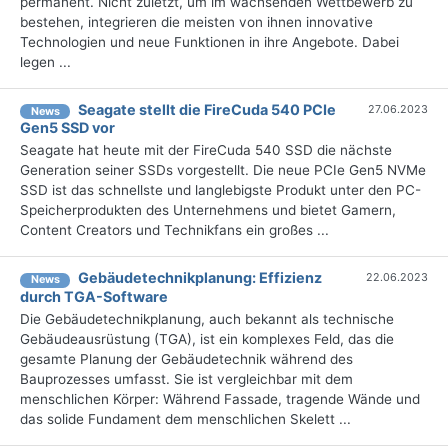
permanent. Nicht zuletzt, um im wachsenden Wettbewerb zu
bestehen, integrieren die meisten von ihnen innovative
Technologien und neue Funktionen in ihre Angebote. Dabei
legen ...
Seagate stellt die FireCuda 540 PCIe
27.06.2023
News
Gen5 SSD vor
Seagate hat heute mit der FireCuda 540 SSD die nächste
Generation seiner SSDs vorgestellt. Die neue PCIe Gen5 NVMe
SSD ist das schnellste und langlebigste Produkt unter den PC-
Speicherprodukten des Unternehmens und bietet Gamern,
Content Creators und Technikfans ein großes ...
Gebäudetechnikplanung: Effizienz
22.06.2023
News
durch TGA-Software
Die Gebäudetechnikplanung, auch bekannt als technische
Gebäudeausrüstung (TGA), ist ein komplexes Feld, das die
gesamte Planung der Gebäudetechnik während des
Bauprozesses umfasst. Sie ist vergleichbar mit dem
menschlichen Körper: Während Fassade, tragende Wände und
das solide Fundament dem menschlichen Skelett ...