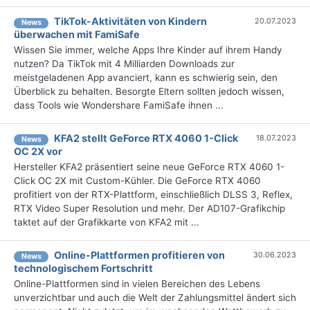
TikTok-Aktivitäten von Kindern
20.07.2023
News
überwachen mit FamiSafe
Wissen Sie immer, welche Apps Ihre Kinder auf ihrem Handy
nutzen? Da TikTok mit 4 Milliarden Downloads zur
meistgeladenen App avanciert, kann es schwierig sein, den
Überblick zu behalten. Besorgte Eltern sollten jedoch wissen,
dass Tools wie Wondershare FamiSafe ihnen ...
KFA2 stellt GeForce RTX 4060 1-Click
18.07.2023
News
OC 2X vor
Hersteller KFA2 präsentiert seine neue GeForce RTX 4060 1-
Click OC 2X mit Custom-Kühler. Die GeForce RTX 4060
profitiert von der RTX-Plattform, einschließlich DLSS 3, Reflex,
RTX Video Super Resolution und mehr. Der AD107-Grafikchip
taktet auf der Grafikkarte von KFA2 mit ...
Online-Plattformen profitieren von
30.06.2023
News
technologischem Fortschritt
Online-Plattformen sind in vielen Bereichen des Lebens
unverzichtbar und auch die Welt der Zahlungsmittel ändert sich