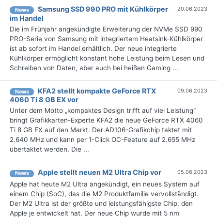
Samsung SSD 990 PRO mit Kühlkörper
20.06.2023
News
im Handel
Die im Frühjahr angekündigte Erweiterung der NVMe SSD 990
PRO-Serie von Samsung mit integriertem Heatsink-Kühlkörper
ist ab sofort im Handel erhältlich. Der neue integrierte
Kühlkörper ermöglicht konstant hohe Leistung beim Lesen und
Schreiben von Daten, aber auch bei heißen Gaming ...
KFA2 stellt kompakte GeForce RTX
09.06.2023
News
4060 Ti 8 GB EX vor
Unter dem Motto „kompaktes Design trifft auf viel Leistung“
bringt Grafikkarten-Experte KFA2 die neue GeForce RTX 4060
Ti 8 GB EX auf den Markt. Der AD106-Grafikchip taktet mit
2.640 MHz und kann per 1-Click OC-Feature auf 2.655 MHz
übertaktet werden. Die ...
Apple stellt neuen M2 Ultra Chip vor
05.06.2023
News
Apple hat heute M2 Ultra angekündigt, ein neues System auf
einem Chip (SoC), das die M2 Produktfamilie vervollständigt.
Der M2 Ultra ist der größte und leistungsfähigste Chip, den
Apple je entwickelt hat. Der neue Chip wurde mit 5 nm