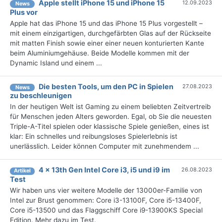
Apple stellt iPhone 15 und iPhone 15
12.09.2023
News
Plus vor
Apple hat das iPhone 15 und das iPhone 15 Plus vorgestellt –
mit einem einzigartigen, durchgefärbten Glas auf der Rückseite
mit matten Finish sowie einer einer neuen konturierten Kante
beim Aluminiumgehäuse. Beide Modelle kommen mit der
Dynamic Island und einem ...
Die besten Tools, um den PC in Spielen
27.08.2023
News
zu beschleunigen
In der heutigen Welt ist Gaming zu einem beliebten Zeitvertreib
für Menschen jeden Alters geworden. Egal, ob Sie die neuesten
Triple-A-Titel spielen oder klassische Spiele genießen, eines ist
klar: Ein schnelles und reibungsloses Spielerlebnis ist
unerlässlich. Leider können Computer mit zunehmendem ...
4 x 13th Gen Intel Core i3, i5 und i9 im
26.08.2023
Artikel
Test
Wir haben uns vier weitere Modelle der 13000er-Familie von
Intel zur Brust genommen: Core i3-13100F, Core i5-13400F,
Core i5-13500 und das Flaggschiff Core i9-13900KS Special
Edition. Mehr dazu im Test.