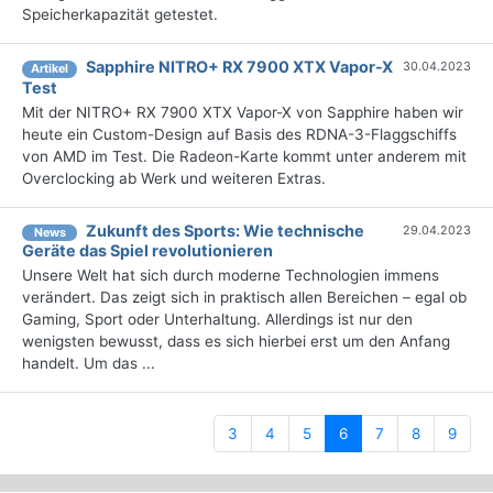
Speicherkapazität getestet.
Sapphire NITRO+ RX 7900 XTX Vapor-X
30.04.2023
Artikel
Test
Mit der NITRO+ RX 7900 XTX Vapor-X von Sapphire haben wir
heute ein Custom-Design auf Basis des RDNA-3-Flaggschiffs
von AMD im Test. Die Radeon-Karte kommt unter anderem mit
Overclocking ab Werk und weiteren Extras.
Zukunft des Sports: Wie technische
29.04.2023
News
Geräte das Spiel revolutionieren
Unsere Welt hat sich durch moderne Technologien immens
verändert. Das zeigt sich in praktisch allen Bereichen – egal ob
Gaming, Sport oder Unterhaltung. Allerdings ist nur den
wenigsten bewusst, dass es sich hierbei erst um den Anfang
handelt. Um das ...
(current)
3
4
5
6
7
8
9