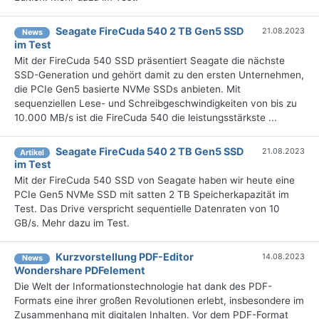
Seagate FireCuda 540 2 TB Gen5 SSD
21.08.2023
News
im Test
Mit der FireCuda 540 SSD präsentiert Seagate die nächste
SSD-Generation und gehört damit zu den ersten Unternehmen,
die PCIe Gen5 basierte NVMe SSDs anbieten. Mit
sequenziellen Lese- und Schreibgeschwindigkeiten von bis zu
10.000 MB/s ist die FireCuda 540 die leistungsstärkste ...
Seagate FireCuda 540 2 TB Gen5 SSD
21.08.2023
Artikel
im Test
Mit der FireCuda 540 SSD von Seagate haben wir heute eine
PCIe Gen5 NVMe SSD mit satten 2 TB Speicherkapazität im
Test. Das Drive verspricht sequentielle Datenraten von 10
GB/s. Mehr dazu im Test.
Kurzvorstellung PDF-Editor
14.08.2023
News
Wondershare PDFelement
Die Welt der Informationstechnologie hat dank des PDF-
Formats eine ihrer großen Revolutionen erlebt, insbesondere im
Zusammenhang mit digitalen Inhalten. Vor dem PDF-Format