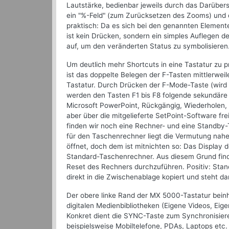
Lautstärke, bedienbar jeweils durch das Darübers
ein "%-Feld" (zum Zurücksetzen des Zooms) und 
praktisch: Da es sich bei den genannten Elemen
ist kein Drücken, sondern ein simples Auflegen d
auf, um den veränderten Status zu symbolisieren
Um deutlich mehr Shortcuts in eine Tastatur zu p
ist das doppelte Belegen der F-Tasten mittlerwei
Tastatur. Durch Drücken der F-Mode-Taste (wird w
werden den Tasten F1 bis F8 folgende sekundäre Fu
Microsoft PowerPoint, Rückgängig, Wiederholen, 
aber über die mitgelieferte SetPoint-Software fr
finden wir noch eine Rechner- und eine Standby-
für den Taschenrechner liegt die Vermutung na
öffnet, doch dem ist mitnichten so: Das Display 
Standard-Taschenrechner. Aus diesem Grund fin
Reset des Rechners durchzuführen. Positiv: Stan
direkt in die Zwischenablage kopiert und steht d
Der obere linke Rand der MX 5000-Tastatur beinha
digitalen Medienbibliotheken (Eigene Videos, Eige
Konkret dient die SYNC-Taste zum Synchronisier
beispielsweise Mobiltelefone, PDAs, Laptops etc. 