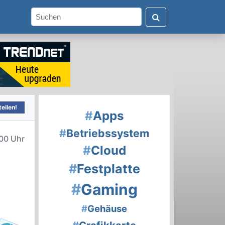
eilen!
#
Apps
#
Betriebssystem
00 Uhr
#
Cloud
#
Festplatte
#
Gaming
#
Gehäuse