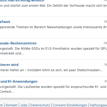
ht man im Alltag wirklich
05
 und startet zum ersten Mal. Ein Gefühl der Vorfreude macht sich bre
efasst
03
 spannende Themen im Bereich Newsmeldungen sowie interessante Art
erscale-Rechenzentren
03
rgestellt. Die NVMe-SSDs im E1.S-Formfaktor wurden speziell für GP
twickelt und...
cherer wird
3
icherer Hafen an – trotzdem lohnt es sich, ein paar Stellschrauben...
e- und KI-Anwendungen
3
orgestellt. Die Laufwerke wurden speziell für anspruchsvolle KI- und
ontext...
um
|
Kontakt
|
Jobs
|
Datenschutz
|
Consent‑Einstellungen
|
Haftungsa