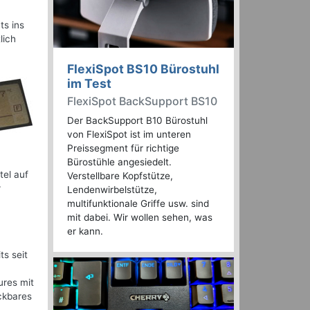
ts ins
lich
FlexiSpot BS10 Bürostuhl
im Test
FlexiSpot BackSupport BS10
Der BackSupport B10 Bürostuhl
von FlexiSpot ist im unteren
Preissegment für richtige
Bürostühle angesiedelt.
tel auf
Verstellbare Kopfstütze,
r
Lendenwirbelstütze,
multifunktionale Griffe usw. sind
mit dabei. Wir wollen sehen, was
er kann.
ts seit
ures mit
ckbares