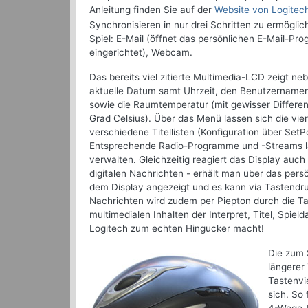
Anleitung finden Sie auf der
Website von Logitec
Synchronisieren in nur drei Schritten zu ermögli
Spiel: E-Mail (öffnet das persönlichen E-Mail-P
eingerichtet), Webcam.
Das bereits viel zitierte Multimedia-LCD zeigt n
aktuelle Datum samt Uhrzeit, den Benutzername
sowie die Raumtemperatur (mit gewisser Differen
Grad Celsius). Über das Menü lassen sich die vie
verschiedene Titellisten (Konfiguration über SetP
Entsprechende Radio-Programme und -Streams la
verwalten. Gleichzeitig reagiert das Display au
digitalen Nachrichten - erhält man über das pers
dem Display angezeigt und es kann via Tastendr
Nachrichten wird zudem per Piepton durch die Ta
multimedialen Inhalten der Interpret, Titel, Spie
Logitech zum echten Hingucker macht!
Die zum 
längerer
Tastenvie
sich. So