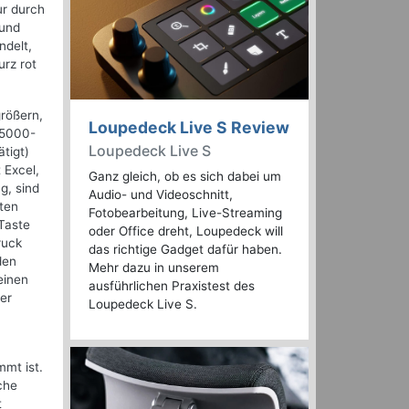
ur durch
 und
ndelt,
urz rot
größern,
Loupedeck Live S Review
X 5000-
Loupedeck Live S
tigt)
 Excel,
Ganz gleich, ob es sich dabei um
g, sind
Audio- und Videoschnitt,
nten
Fotobearbeitung, Live-Streaming
Taste
oder Office dreht, Loupedeck will
ruck
das richtige Gadget dafür haben.
den
Mehr dazu in unserem
einen
ausführlichen Praxistest des
er
Loupedeck Live S.
mmt ist.
che
t