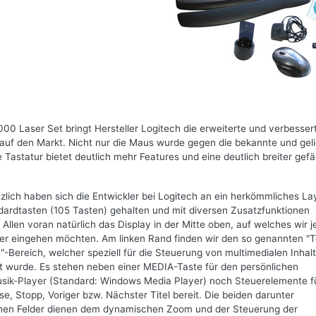
0 Laser Set bringt Hersteller Logitech die erweiterte und verbesser
uf den Markt. Nicht nur die Maus wurde gegen die bekannte und gel
astatur bietet deutlich mehr Features und eine deutlich breiter gef
zlich haben sich die Entwickler bei Logitech an ein herkömmliches La
dardtasten (105 Tasten) gehalten und mit diversen Zusatzfunktionen
 Allen voran natürlich das Display in der Mitte oben, auf welches wir 
ter eingehen möchten. Am linken Rand finden wir den so genannten "
"-Bereich, welcher speziell für die Steuerung von multimedialen Inhal
rt wurde. Es stehen neben einer MEDIA-Taste für den persönlichen
sik-Player (Standard: Windows Media Player) noch Steuerelemente f
e, Stopp, Voriger bzw. Nächster Titel bereit. Die beiden darunter
chen Felder dienen dem dynamischen Zoom und der Steuerung der