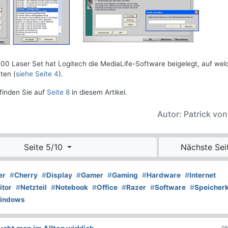
0 Laser Set hat Logitech die MediaLife-Software beigelegt, auf wel
ten (
siehe Seite 4
).
finden Sie auf
Seite 8
in diesem Artikel.
Autor: Patrick vo
Seite 5/10
Nächste Sei
er
#
Cherry
#
Display
#
Gamer
#
Gaming
#
Hardware
#
Internet
itor
#
Netzteil
#
Notebook
#
Office
#
Razer
#
Software
#
Speicherk
indows