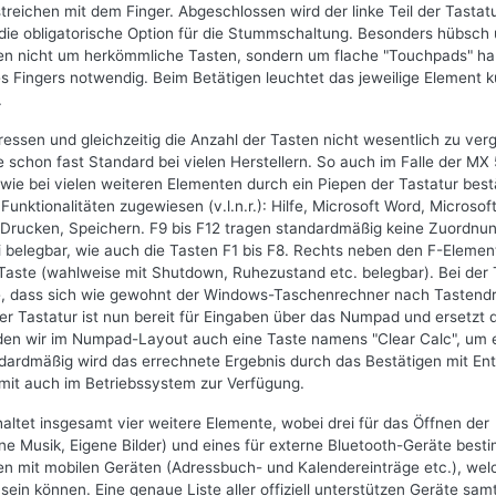
treichen mit dem Finger. Abgeschlossen wird der linke Teil der Tastat
die obligatorische Option für die Stummschaltung. Besonders hübsch
ten nicht um herkömmliche Tasten, sondern um flache "Touchpads" ha
es Fingers notwendig. Beim Betätigen leuchtet das jeweilige Element k
.
ressen und gleichzeitig die Anzahl der Tasten nicht wesentlich zu ver
le schon fast Standard bei vielen Herstellern. So auch im Falle der M
ie bei vielen weiteren Elementen durch ein Piepen der Tastatur bestä
nktionalitäten zugewiesen (v.l.n.r.): Hilfe, Microsoft Word, Microsoft
Drucken, Speichern. F9 bis F12 tragen standardmäßig keine Zuordnun
ei belegbar, wie auch die Tasten F1 bis F8. Rechts neben den F-Eleme
Taste (wahlweise mit Shutdown, Ruhezustand etc. belegbar). Bei der 
he, dass sich wie gewohnt der Windows-Taschenrechner nach Tastend
der Tastatur ist nun bereit für Eingaben über das Numpad und ersetzt 
den wir im Numpad-Layout auch eine Taste namens "Clear Calc", um 
dardmäßig wird das errechnete Ergebnis durch das Bestätigen mit Ent
amit auch im Betriebssystem zur Verfügung.
ltet insgesamt vier weitere Elemente, wobei drei für das Öffnen der
ne Musik, Eigene Bilder) und eines für externe Bluetooth-Geräte besti
en mit mobilen Geräten (Adressbuch- und Kalendereinträge etc.), wel
sein können. Eine genaue Liste aller offiziell unterstützen Geräte sam