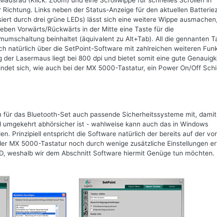
ausrad (Klick: Zoom) und eine Scrollwippe für schnelles Scrollen in
er Richtung. Links neben der Status-Anzeige für den aktuellen Batteri
siert durch drei grüne LEDs) lässt sich eine weitere Wippe ausmachen
eben Vorwärts/Rückwärts in der Mitte eine Taste für die
umschaltung beinhaltet (äquivalent zu Alt+Tab). All die gennanten T
ich natürlich über die SetPoint-Software mit zahlreichen weiteren Fun
der Lasermaus liegt bei 800 dpi und bietet somit eine gute Genauigke
efindet sich, wie auch bei der MX 5000-Tastatur, ein Power On/Off Sch
rn für das Bluetooth-Set auch passende Sicherheitssysteme mit, damit
d umgekehrt abhörsicher ist - wahlweise kann auch das in Windows
 Prinzipiell entspricht die Software natürlich der bereits auf der vo
der MX 5000-Tastatur noch durch wenige zusätzliche Einstellungen er
LCD, weshalb wir dem Abschnitt Software hiermit Genüge tun möchten.