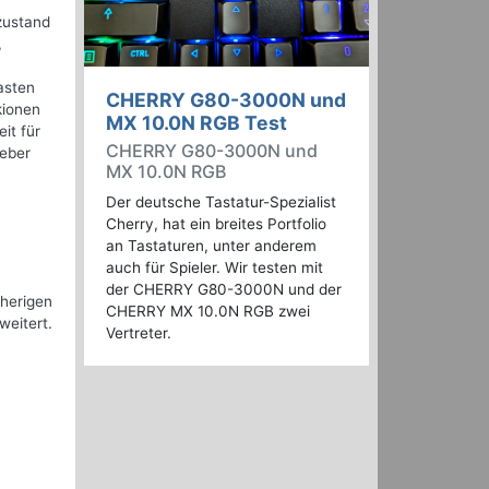
ezustand
,
asten
CHERRY G80-3000N und
kionen
MX 10.0N RGB Test
it für
CHERRY G80-3000N und
ieber
MX 10.0N RGB
Der deutsche Tastatur-Spezialist
Cherry, hat ein breites Portfolio
an Tastaturen, unter anderem
auch für Spieler. Wir testen mit
der CHERRY G80-3000N und der
rherigen
CHERRY MX 10.0N RGB zwei
weitert.
Vertreter.