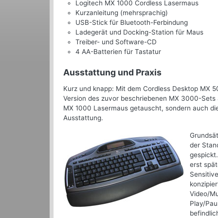
Logitech MX 1000 Cordless Lasermaus
Kurzanleitung (mehrsprachig)
USB-Stick für Bluetooth-Ferbindung
Ladegerät und Docking-Station für Maus
Treiber- und Software-CD
4 AA-Batterien für Tastatur
Ausstattung und Praxis
Kurz und knapp: Mit dem Cordless Desktop MX 500
Version des zuvor beschriebenen MX 3000-Sets a
MX 1000 Lasermaus getauscht, sondern auch die T
Ausstattung.
Grundsät
der Stan
gespickt.
erst spä
Sensitive
konzipie
Video/Mu
Play/Paus
befindli