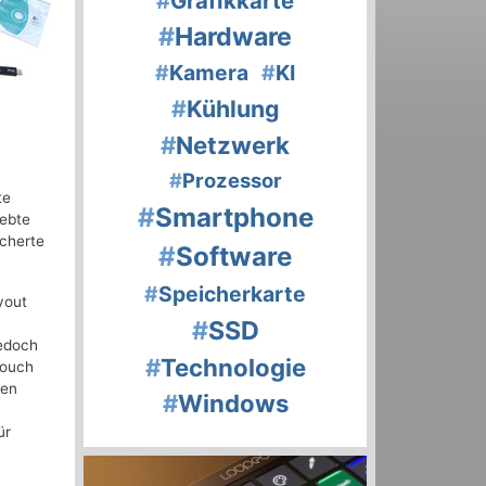
#
Grafikkarte
#
Hardware
#
Kamera
#
KI
#
Kühlung
#
Netzwerk
#
Prozessor
te
#
Smartphone
iebte
ächerte
#
Software
#
Speicherkarte
yout
#
SSD
jedoch
#
Technologie
Touch
ten
#
Windows
ür