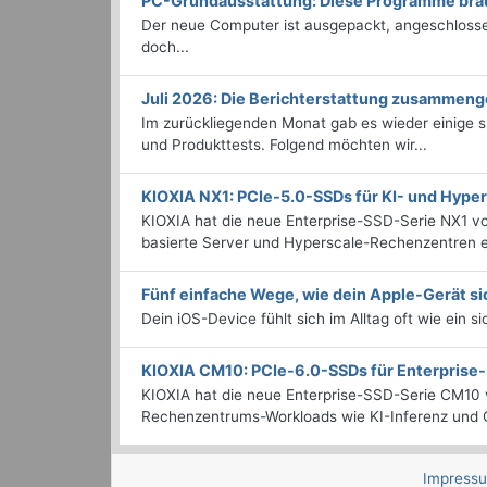
PC-Grundausstattung: Diese Programme brauc
Der neue Computer ist ausgepackt, angeschlossen
doch...
Juli 2026: Die Bericht­erstattung zusammeng
Im zurückliegenden Monat gab es wieder einige
und Produkttests. Folgend möchten wir...
KIOXIA NX1: PCIe-5.0-SSDs für KI- und Hyp
KIOXIA hat die neue Enterprise-SSD-Serie NX1 vo
basierte Server und Hyperscale-Rechenzentren en
Fünf einfache Wege, wie dein Apple-Gerät si
Dein iOS-Device fühlt sich im Alltag oft wie ein s
KIOXIA CM10: PCIe-6.0-SSDs für Enterpris
KIOXIA hat die neue Enterprise-SSD-Serie CM10 v
Rechenzentrums-Workloads wie KI-Inferenz und C
Impress