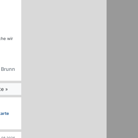
che wir
n Brunn
te »
arte