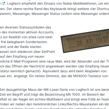
h
. Logitech empfiehlt den Einsatz von Nokia-Mobiltelefonen, um ein
chen. Der obere rechte Rand des Keyboards bringt weitere vier Shortcu
rogramm), Messenger, Messenger Status (sofern eine Messenger ordent
eben diversen Statussymbolen das
n des momentan aktiven Accounts,
z zur Realität von etwa rund zwei
r frei belegbaren Sondertasten,
oint) und der Radio starten.
ssen sich wiederum über SetPoint
ch auf den Empfang von neuen
önliche E-Mail-Programm eine neue Mail, wird der Absender und der Ti
uck das Öffnen der Nachricht angewiesen werden (der Empfang neue
statur kenntlich gemacht). Äquivalent dazu wird beim Abspielen von
ldauer etc. angzeigt. Ein nettes Gimmick, das die MX5000-Tastatur von
Set dazugehörige Maus der MX-Laser-Serie von Logitech ist uns berei
 Zeit ein Begriff und trägt die Bezeichnung MX 1000. Im Bereich der
lfalt ist der Nager ein echtes Multitalent und bringt eine Fülle an Feat
 finden wir neben den herkömmlichen Links/Rechts-Maustasten ein kli