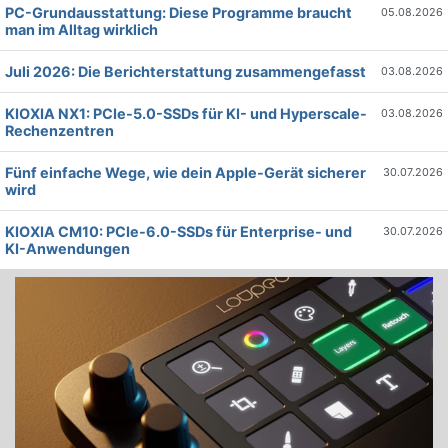
PC-Grundausstattung: Diese Programme braucht
05.08.2026
man im Alltag wirklich
Juli 2026: Die Bericht­erstattung zusammengefasst
03.08.2026
KIOXIA NX1: PCIe-5.0-SSDs für KI- und Hyperscale-
03.08.2026
Rechenzentren
Fünf einfache Wege, wie dein Apple-Gerät sicherer
30.07.2026
wird
KIOXIA CM10: PCIe-6.0-SSDs für Enterprise- und
30.07.2026
KI-Anwendungen