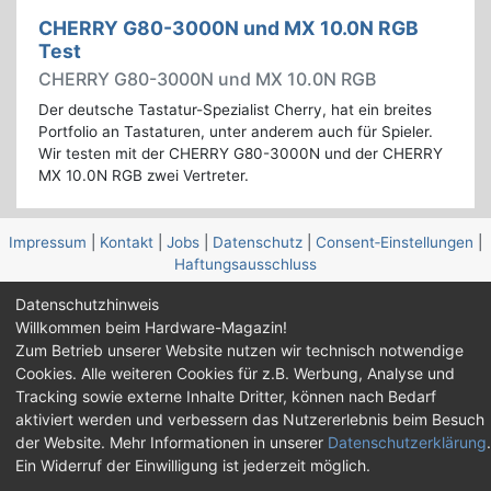
CHERRY G80-3000N und MX 10.0N RGB
Test
CHERRY G80-3000N und MX 10.0N RGB
Der deutsche Tastatur-Spezialist Cherry, hat ein breites
Portfolio an Tastaturen, unter anderem auch für Spieler.
Wir testen mit der CHERRY G80-3000N und der CHERRY
MX 10.0N RGB zwei Vertreter.
Impressum
|
Kontakt
|
Jobs
|
Datenschutz
|
Consent‑Einstellungen
|
Haftungsausschluss
Datenschutzhinweis
Feed
Facebook
YouTube
TikTok
Willkommen beim Hardware-Magazin!
Twitch
Discord
Zum Betrieb unserer Website nutzen wir technisch notwendige
Cookies. Alle weiteren Cookies für z.B. Werbung, Analyse und
© Copyright 2001 - 2026 Hardware-Magazin
Tracking sowie externe Inhalte Dritter, können nach Bedarf
aktiviert werden und verbessern das Nutzererlebnis beim Besuch
der Website. Mehr Informationen in unserer
Datenschutzerklärung
.
Ein Widerruf der Einwilligung ist jederzeit möglich.