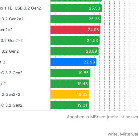
ub 1 TB, USB 3.2 Gen2
25,53
C 3.2 Gen2x2
25,26
 Gen2x2
24,96
C 3.2 Gen2x2
24,53
C 3.2 Gen2
23,89
t 3
22,93
B-C 3.2 Gen2
19,85
en2
19,48
 3.2 Gen2x2
19,33
-C 3.2 Gen2
19,21
Angaben in MB/sec (mehr ist besser
write, Mittelwe