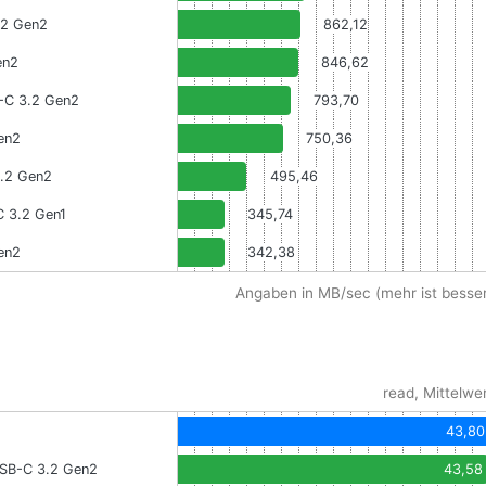
.2 Gen2
862,12
en2
846,62
B-C 3.2 Gen2
793,70
en2
750,36
3.2 Gen2
495,46
 3.2 Gen1
345,74
en2
342,38
Angaben in MB/sec (mehr ist besser
read, Mittelwe
43,80
USB-C 3.2 Gen2
43,58