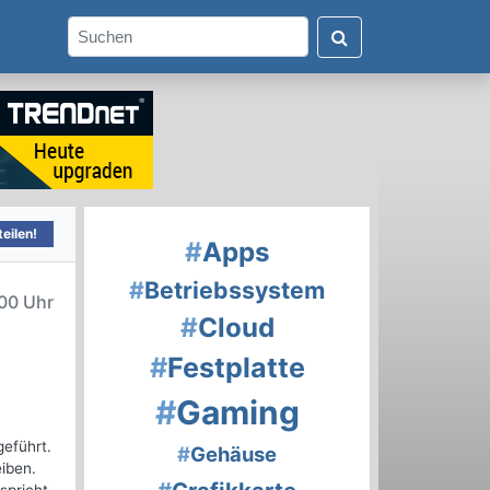
eilen!
#
Apps
#
Betriebssystem
00 Uhr
#
Cloud
#
Festplatte
#
Gaming
eführt.
#
Gehäuse
eiben.