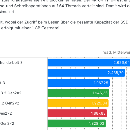
i zufällig ausgewählten 4K-Blöcken ermittelt. Der 4K-64-Thrd-Test ent
se-und Schreiboperationen auf 64 Threads verteilt sind. Damit wird d
imuliert.
telt, wobei der Zugriff beim Lesen über die gesamte Kapazität der SSD
t erfolgt mit einer 1 GB-Testdatei.
read, Mittelwe
hunderbolt 3
2.626,64
2.438,70
t 3
1.967,25
C 3.2 Gen2x2
1.946,36
 3.2 Gen2x2
1.929,04
 Gen2x2
1.887,83
2 Gen2x2
1.828,03