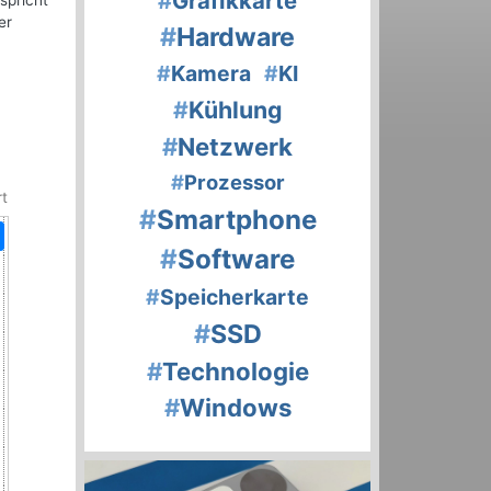
#
Grafikkarte
spricht
er
#
Hardware
#
Kamera
#
KI
#
Kühlung
#
Netzwerk
#
Prozessor
rt
#
Smartphone
#
Software
#
Speicherkarte
#
SSD
#
Technologie
#
Windows