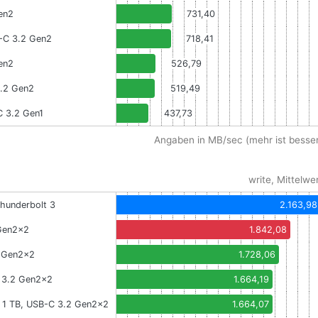
en2
731,40
B-C 3.2 Gen2
718,41
en2
526,79
3.2 Gen2
519,49
 3.2 Gen1
437,73
Angaben in MB/sec (mehr ist besser
write, Mittelwe
hunderbolt 3
2.163,98
 Gen2x2
1.842,08
2 Gen2x2
1.728,06
C 3.2 Gen2x2
1.664,19
 1 TB, USB-C 3.2 Gen2x2
1.664,07