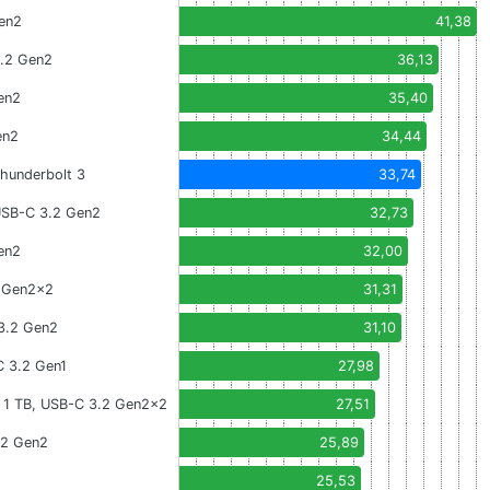
en2
41,38
3.2 Gen2
36,13
en2
35,40
en2
34,44
hunderbolt 3
33,74
USB-C 3.2 Gen2
32,73
en2
32,00
2 Gen2x2
31,31
3.2 Gen2
31,10
 3.2 Gen1
27,98
 1 TB, USB-C 3.2 Gen2x2
27,51
.2 Gen2
25,89
2
25,53