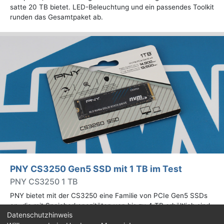
satte 20 TB bietet. LED-Beleuchtung und ein passendes Toolkit
runden das Gesamtpaket ab.
PNY CS3250 Gen5 SSD mit 1 TB im Test
PNY CS3250 1 TB
PNY bietet mit der CS3250 eine Familie von PCIe Gen5 SSDs
an, die mit Speicherkapazitäten von bis zu 4 TB erhältlich sind.
Datenschutzhinweis
Die Drives erreichen bis zu 14.900 MB/s lesend. Wir haben das