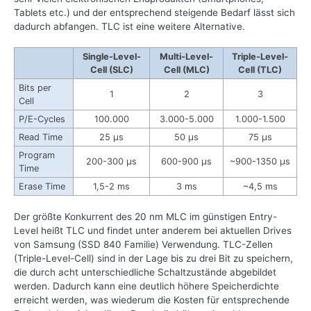
Tablets etc.) und der entsprechend steigende Bedarf lässt sich
dadurch abfangen. TLC ist eine weitere Alternative.
Single-Level-
Multi-Level-
Triple-Level-
Cell (SLC)
Cell (MLC)
Cell (TLC)
Bits per
1
2
3
Cell
P/E-Cycles
100.000
3.000-5.000
1.000-1.500
Read Time
25 µs
50 µs
75 µs
Program
200-300 µs
600-900 µs
~900-1350 µs
Time
Erase Time
1,5-2 ms
3 ms
~4,5 ms
Der größte Konkurrent des 20 nm MLC im günstigen Entry-
Level heißt TLC und findet unter anderem bei aktuellen Drives
von Samsung (SSD 840 Familie) Verwendung. TLC-Zellen
(Triple-Level-Cell) sind in der Lage bis zu drei Bit zu speichern,
die durch acht unterschiedliche Schaltzustände abgebildet
werden. Dadurch kann eine deutlich höhere Speicherdichte
erreicht werden, was wiederum die Kosten für entsprechende