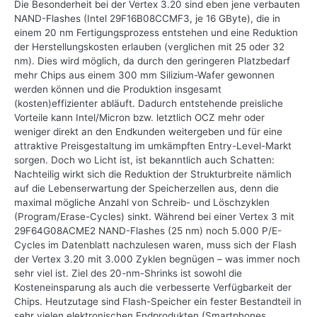
Die Besonderheit bei der Vertex 3.20 sind eben jene verbauten
NAND-Flashes (Intel 29F16B08CCMF3, je 16 GByte), die in
einem 20 nm Fertigungsprozess entstehen und eine Reduktion
der Herstellungskosten erlauben (verglichen mit 25 oder 32
nm). Dies wird möglich, da durch den geringeren Platzbedarf
mehr Chips aus einem 300 mm Silizium-Wafer gewonnen
werden können und die Produktion insgesamt
(kosten)effizienter abläuft. Dadurch entstehende preisliche
Vorteile kann Intel/Micron bzw. letztlich OCZ mehr oder
weniger direkt an den Endkunden weitergeben und für eine
attraktive Preisgestaltung im umkämpften Entry-Level-Markt
sorgen. Doch wo Licht ist, ist bekanntlich auch Schatten:
Nachteilig wirkt sich die Reduktion der Strukturbreite nämlich
auf die Lebenserwartung der Speicherzellen aus, denn die
maximal mögliche Anzahl von Schreib- und Löschzyklen
(Program/Erase-Cycles) sinkt. Während bei einer Vertex 3 mit
29F64G08ACME2 NAND-Flashes (25 nm) noch 5.000 P/E-
Cycles im Datenblatt nachzulesen waren, muss sich der Flash
der Vertex 3.20 mit 3.000 Zyklen begnügen – was immer noch
sehr viel ist. Ziel des 20-nm-Shrinks ist sowohl die
Kosteneinsparung als auch die verbesserte Verfügbarkeit der
Chips. Heutzutage sind Flash-Speicher ein fester Bestandteil in
sehr vielen elektronischen Endprodukten (Smartphones,