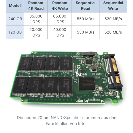
Random
Random
Sequential
Sequential
Modell
4K Read
4K Write
Read
Write
35.000
65.000
240 GB
550 MB/s
520 MB/s
IOPS
IOPS
20.000
40.000
120 GB
550 MB/s
520 MB/s
IOPS
IOPS
Die neuen 20 nm NAND-Speicher stammen aus den
Fabrikhallen von Intel.