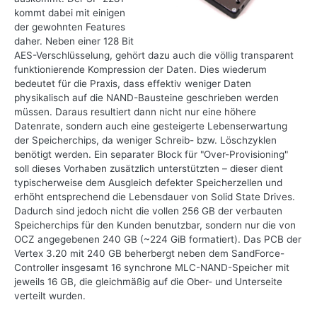
kommt dabei mit einigen
der gewohnten Features
daher. Neben einer 128 Bit
AES-Verschlüsselung, gehört dazu auch die völlig transparent
funktionierende Kompression der Daten. Dies wiederum
bedeutet für die Praxis, dass effektiv weniger Daten
physikalisch auf die NAND-Bausteine geschrieben werden
müssen. Daraus resultiert dann nicht nur eine höhere
Datenrate, sondern auch eine gesteigerte Lebenserwartung
der Speicherchips, da weniger Schreib- bzw. Löschzyklen
benötigt werden. Ein separater Block für "Over-Provisioning"
soll dieses Vorhaben zusätzlich unterstützten – dieser dient
typischerweise dem Ausgleich defekter Speicherzellen und
erhöht entsprechend die Lebensdauer von Solid State Drives.
Dadurch sind jedoch nicht die vollen 256 GB der verbauten
Speicherchips für den Kunden benutzbar, sondern nur die von
OCZ angegebenen 240 GB (~224 GiB formatiert). Das PCB der
Vertex 3.20 mit 240 GB beherbergt neben dem SandForce-
Controller insgesamt 16 synchrone MLC-NAND-Speicher mit
jeweils 16 GB, die gleichmäßig auf die Ober- und Unterseite
verteilt wurden.