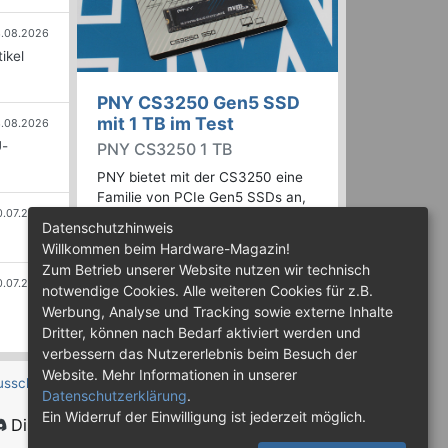
.08.2026
ikel
PNY CS3250 Gen5 SSD
mit 1 TB im Test
.08.2026
U-
PNY CS3250 1 TB
PNY bietet mit der CS3250 eine
Familie von PCIe Gen5 SSDs an,
0.07.2026
die mit Speicherkapazitäten von
Datenschutzhinweis
bis zu 4 TB erhältlich sind. Die
Willkommen beim Hardware-Magazin!
Drives erreichen bis zu 14.900
Zum Betrieb unserer Website nutzen wir technisch
MB/s lesend. Wir haben das 1-TB-
0.07.2026
notwendige Cookies. Alle weiteren Cookies für z.B.
Modell getestet.
Werbung, Analyse und Tracking sowie externe Inhalte
Dritter, können nach Bedarf aktiviert werden und
verbessern das Nutzererlebnis beim Besuch der
Website. Mehr Informationen in unserer
usschluss
Datenschutzerklärung
.
Ein Widerruf der Einwilligung ist jederzeit möglich.
Discord