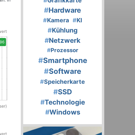
#
Grafikkarte
en. In
#
Hardware
#
Kamera
#
KI
#
Kühlung
wert
#
Netzwerk
,96
#
Prozessor
#
Smartphone
#
Software
#
Speicherkarte
#
SSD
#
Technologie
ser)
#
Windows
wert