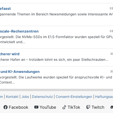
efasst
03
 spannende Themen im Bereich Newsmeldungen sowie interessante Art
erscale-Rechenzentren
03
rgestellt. Die NVMe-SSDs im E1.S-Formfaktor wurden speziell für GP
twickelt und...
cherer wird
3
icherer Hafen an – trotzdem lohnt es sich, ein paar Stellschrauben...
e- und KI-Anwendungen
3
orgestellt. Die Laufwerke wurden speziell für anspruchsvolle KI- und
ontext...
um
|
Kontakt
|
Jobs
|
Datenschutz
|
Consent‑Einstellungen
|
Haftungsa
Facebook
YouTube
TikTok
Twitch