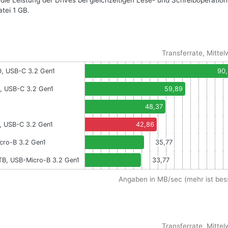
 die Leistung der Drives bei gleichzeitigen Lese- und Schreiboperation
atei 1 GB.
Transferrate, Mittel
0, USB-C 3.2 Gen1
90
, USB-C 3.2 Gen1
59,89
48,37
, USB-C 3.2 Gen1
42,86
cro-B 3.2 Gen1
35,77
TB, USB-Micro-B 3.2 Gen1
33,77
Angaben in MB/sec (mehr ist bes
Transferrate, Mittel