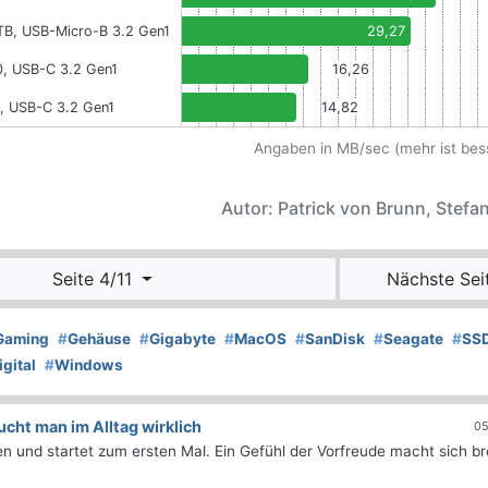
TB, USB-Micro-B 3.2 Gen1
29,27
0, USB-C 3.2 Gen1
16,26
, USB-C 3.2 Gen1
14,82
Angaben in MB/sec (mehr ist bes
Autor: Patrick von Brunn, Stefan
Seite 4/11
Nächste Sei
Gaming
#
Gehäuse
#
Gigabyte
#
MacOS
#
SanDisk
#
Seagate
#
SS
gital
#
Windows
ht man im Alltag wirklich
05
 und startet zum ersten Mal. Ein Gefühl der Vorfreude macht sich bre