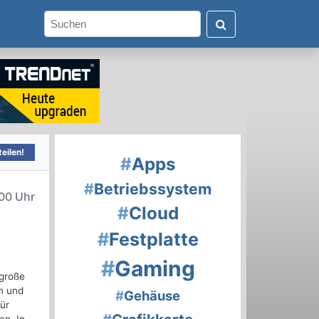
eilen!
#
Apps
#
Betriebssystem
00 Uhr
#
Cloud
#
Festplatte
#
Gaming
 große
n und
#
Gehäuse
ür