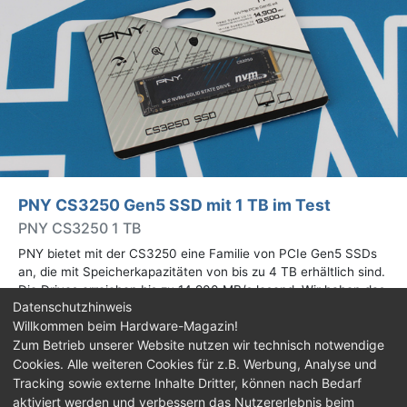
PNY CS3250 Gen5 SSD mit 1 TB im Test
PNY CS3250 1 TB
PNY bietet mit der CS3250 eine Familie von PCIe Gen5 SSDs
an, die mit Speicherkapazitäten von bis zu 4 TB erhältlich sind.
Die Drives erreichen bis zu 14.900 MB/s lesend. Wir haben das
Datenschutzhinweis
1-TB-Modell getestet.
Willkommen beim Hardware-Magazin!
Zum Betrieb unserer Website nutzen wir technisch notwendige
Impressum
|
Kontakt
|
Jobs
|
Datenschutz
|
Cookies. Alle weiteren Cookies für z.B. Werbung, Analyse und
Consent‑Einstellungen
|
Haftungsausschluss
Tracking sowie externe Inhalte Dritter, können nach Bedarf
aktiviert werden und verbessern das Nutzererlebnis beim