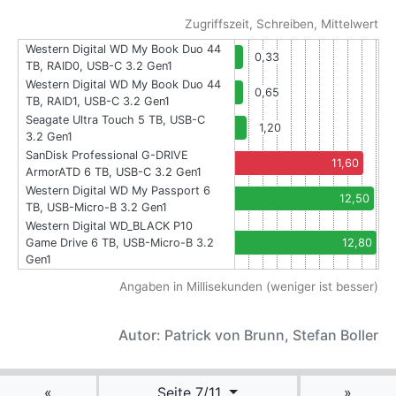
Zugriffszeit, Schreiben, Mittelwert
Western Digital WD My Book Duo 44
0,33
TB, RAID0, USB-C 3.2 Gen1
Western Digital WD My Book Duo 44
0,65
TB, RAID1, USB-C 3.2 Gen1
Seagate Ultra Touch 5 TB, USB-C
1,20
3.2 Gen1
SanDisk Professional G-DRIVE
11,60
ArmorATD 6 TB, USB-C 3.2 Gen1
Western Digital WD My Passport 6
12,50
TB, USB-Micro-B 3.2 Gen1
Western Digital WD_BLACK P10
Game Drive 6 TB, USB-Micro-B 3.2
12,80
Gen1
Angaben in Millisekunden (weniger ist besser)
Autor: Patrick von Brunn, Stefan Boller
«
Seite 7/11
»