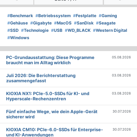
#
Benchmark
#
Betriebssystem
#
Festplatte
#
Gaming
#
Gehäuse
#
Gigabyte
#
MacOS
#
SanDisk
#
Seagate
#
SSD
#
Technologie
#
USB
#
WD_BLACK
#
Western Digital
#
Windows
PC-Grundausstattung: Diese Programme
05.08.2026
braucht man im Alltag wirklich
Juli 2026: Die Bericht­erstattung
03.08.2026
zusammengefasst
KIOXIA NX1: PCIe-5.0-SSDs für KI- und
03.08.2026
Hyperscale-Rechenzentren
Fünf einfache Wege, wie dein Apple-Gerät
30.07.2026
sicherer wird
KIOXIA CM10: PCIe-6.0-SSDs für Enterprise-
30.07.2026
und KI-Anwendungen