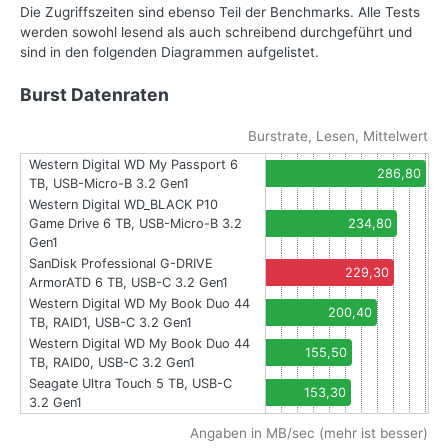
Die Zugriffszeiten sind ebenso Teil der Benchmarks. Alle Tests
werden sowohl lesend als auch schreibend durchgeführt und
sind in den folgenden Diagrammen aufgelistet.
Burst Datenraten
Burstrate, Lesen, Mittelwert
Western Digital WD My Passport 6
286,80
TB, USB-Micro-B 3.2 Gen1
Western Digital WD_BLACK P10
Game Drive 6 TB, USB-Micro-B 3.2
234,80
Gen1
SanDisk Professional G-DRIVE
229,30
ArmorATD 6 TB, USB-C 3.2 Gen1
Western Digital WD My Book Duo 44
200,40
TB, RAID1, USB-C 3.2 Gen1
Western Digital WD My Book Duo 44
155,50
TB, RAID0, USB-C 3.2 Gen1
Seagate Ultra Touch 5 TB, USB-C
153,30
3.2 Gen1
Angaben in MB/sec (mehr ist besser)