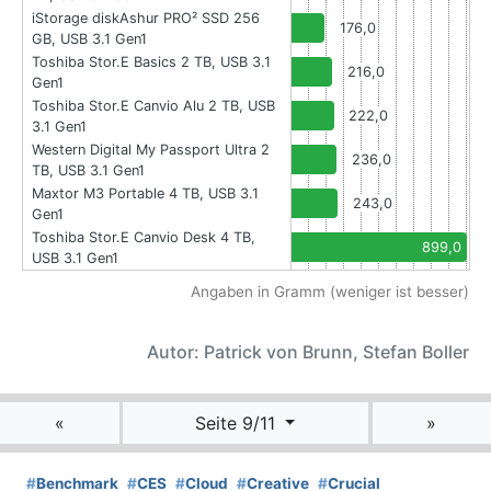
iStorage diskAshur PRO² SSD 256
176,0
GB, USB 3.1 Gen1
Toshiba Stor.E Basics 2 TB, USB 3.1
216,0
Gen1
Toshiba Stor.E Canvio Alu 2 TB, USB
222,0
3.1 Gen1
Western Digital My Passport Ultra 2
236,0
TB, USB 3.1 Gen1
Maxtor M3 Portable 4 TB, USB 3.1
243,0
Gen1
Toshiba Stor.E Canvio Desk 4 TB,
899,0
USB 3.1 Gen1
Angaben in Gramm (weniger ist besser)
Autor: Patrick von Brunn, Stefan Boller
«
Seite 9/11
»
#
Benchmark
#
CES
#
Cloud
#
Creative
#
Crucial