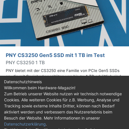
PNY CS3250 Gen5 SSD mit 1 TB im Test
PNY CS3250 1 TB
PNY bietet mit der CS3250 eine Familie von PCIe Gen5 SSDs
an, die mit Speicherkapazitäten von bis zu 4 TB erhältlich sind.
Datenschutzhinweis
Die Drives erreichen bis zu 14.900 MB/s lesend. Wir haben das
Willkommen beim Hardware-Magazin!
1-TB-Modell getestet.
Zum Betrieb unserer Website nutzen wir technisch notwendige
Cookies. Alle weiteren Cookies für z.B. Werbung, Analyse und
Impressum
|
Kontakt
|
Jobs
|
Datenschutz
|
Tracking sowie externe Inhalte Dritter, können nach Bedarf
Consent‑Einstellungen
|
Haftungsausschluss
aktiviert werden und verbessern das Nutzererlebnis beim
Besuch der Website. Mehr Informationen in unserer
Feed
Facebook
YouTube
TikTok
Datenschutzerklärung
.