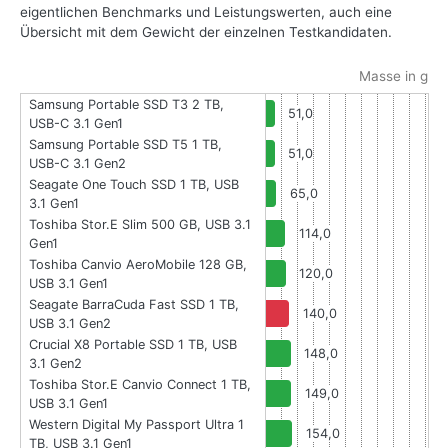
eigentlichen Benchmarks und Leistungswerten, auch eine
Übersicht mit dem Gewicht der einzelnen Testkandidaten.
Masse in g
Samsung Portable SSD T3 2 TB,
51,0
USB-C 3.1 Gen1
Samsung Portable SSD T5 1 TB,
51,0
USB-C 3.1 Gen2
Seagate One Touch SSD 1 TB, USB
65,0
3.1 Gen1
Toshiba Stor.E Slim 500 GB, USB 3.1
114,0
Gen1
Toshiba Canvio AeroMobile 128 GB,
120,0
USB 3.1 Gen1
Seagate BarraCuda Fast SSD 1 TB,
140,0
USB 3.1 Gen2
Crucial X8 Portable SSD 1 TB, USB
148,0
3.1 Gen2
Toshiba Stor.E Canvio Connect 1 TB,
149,0
USB 3.1 Gen1
Western Digital My Passport Ultra 1
154,0
TB, USB 3.1 Gen1