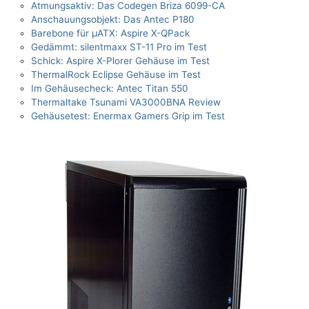
Atmungsaktiv: Das Codegen Briza 6099-CA
Anschauungsobjekt: Das Antec P180
Barebone für µATX: Aspire X-QPack
Gedämmt: silentmaxx ST-11 Pro im Test
Schick: Aspire X-Plorer Gehäuse im Test
ThermalRock Eclipse Gehäuse im Test
Im Gehäusecheck: Antec Titan 550
Thermaltake Tsunami VA3000BNA Review
Gehäusetest: Enermax Gamers Grip im Test