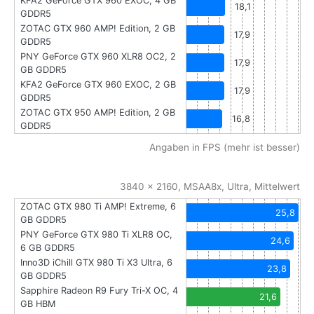
KFA2 GeForce GTX 960 EXOC, 4 GB
18,1
GDDR5
ZOTAC GTX 960 AMP! Edition, 2 GB
17,9
GDDR5
PNY GeForce GTX 960 XLR8 OC2, 2
17,9
GB GDDR5
KFA2 GeForce GTX 960 EXOC, 2 GB
17,9
GDDR5
ZOTAC GTX 950 AMP! Edition, 2 GB
16,8
GDDR5
Angaben in FPS (mehr ist besser)
3840 x 2160, MSAA8x, Ultra, Mittelwert
ZOTAC GTX 980 Ti AMP! Extreme, 6
25,8
GB GDDR5
PNY GeForce GTX 980 Ti XLR8 OC,
24,6
6 GB GDDR5
Inno3D iChill GTX 980 Ti X3 Ultra, 6
23,8
GB GDDR5
Sapphire Radeon R9 Fury Tri-X OC, 4
21,6
GB HBM