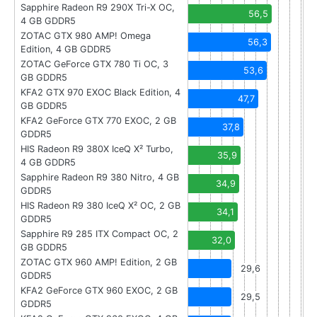
Sapphire Radeon R9 290X Tri-X OC,
56,5
4 GB GDDR5
ZOTAC GTX 980 AMP! Omega
56,3
Edition, 4 GB GDDR5
ZOTAC GeForce GTX 780 Ti OC, 3
53,6
GB GDDR5
KFA2 GTX 970 EXOC Black Edition, 4
47,7
GB GDDR5
KFA2 GeForce GTX 770 EXOC, 2 GB
37,8
GDDR5
HIS Radeon R9 380X IceQ X² Turbo,
35,9
4 GB GDDR5
Sapphire Radeon R9 380 Nitro, 4 GB
34,9
GDDR5
HIS Radeon R9 380 IceQ X² OC, 2 GB
34,1
GDDR5
Sapphire R9 285 ITX Compact OC, 2
32,0
GB GDDR5
ZOTAC GTX 960 AMP! Edition, 2 GB
29,6
GDDR5
KFA2 GeForce GTX 960 EXOC, 2 GB
29,5
GDDR5