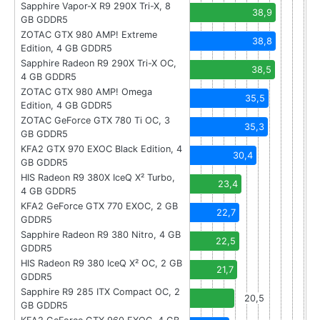
Sapphire Vapor-X R9 290X Tri-X, 8
38,9
GB GDDR5
ZOTAC GTX 980 AMP! Extreme
38,8
Edition, 4 GB GDDR5
Sapphire Radeon R9 290X Tri-X OC,
38,5
4 GB GDDR5
ZOTAC GTX 980 AMP! Omega
35,5
Edition, 4 GB GDDR5
ZOTAC GeForce GTX 780 Ti OC, 3
35,3
GB GDDR5
KFA2 GTX 970 EXOC Black Edition, 4
30,4
GB GDDR5
HIS Radeon R9 380X IceQ X² Turbo,
23,4
4 GB GDDR5
KFA2 GeForce GTX 770 EXOC, 2 GB
22,7
GDDR5
Sapphire Radeon R9 380 Nitro, 4 GB
22,5
GDDR5
HIS Radeon R9 380 IceQ X² OC, 2 GB
21,7
GDDR5
Sapphire R9 285 ITX Compact OC, 2
20,5
GB GDDR5