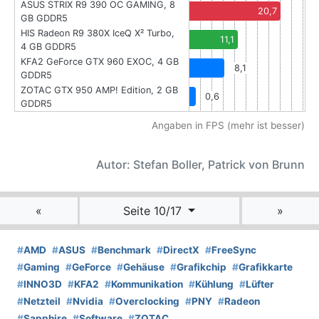
ASUS STRIX R9 390 OC GAMING, 8
20,7
GB GDDR5
HIS Radeon R9 380X IceQ X² Turbo,
11,1
4 GB GDDR5
KFA2 GeForce GTX 960 EXOC, 4 GB
8,1
GDDR5
ZOTAC GTX 950 AMP! Edition, 2 GB
0,6
GDDR5
Angaben in FPS (mehr ist besser)
Autor: Stefan Boller, Patrick von Brunn
«
Seite 10/17
»
#
AMD
#
ASUS
#
Benchmark
#
DirectX
#
FreeSync
#
Gaming
#
GeForce
#
Gehäuse
#
Grafikchip
#
Grafikkarte
#
INNO3D
#
KFA2
#
Kommunikation
#
Kühlung
#
Lüfter
#
Netzteil
#
Nvidia
#
Overclocking
#
PNY
#
Radeon
#
Sapphire
#
Software
#
ZOTAC