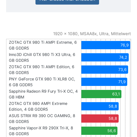
1920 x 1080, MSAA8x, Ultra, Mittelwert
ZOTAC GTX 980 Ti AMP! Extreme, 6
76,9
GB GDDR5
Inno3D iChill GTX 980 Ti X3 Ultra, 6
74,2
GB GDDR5
ZOTAC GTX 980 Ti AMP! Edition, 6
73,6
GB GDDR5
PNY GeForce GTX 980 Ti XLR8 OC,
71,9
6 GB GDDR5
Sapphire Radeon R9 Fury Tri-X OC, 4
63,1
GB HBM
ZOTAC GTX 980 AMP! Extreme
58,8
Edition, 4 GB GDDR5
ASUS STRIX R9 390 OC GAMING, 8
58,8
GB GDDR5
Sapphire Vapor-X R9 290X Tri-X, 8
56,6
GB GDDR5