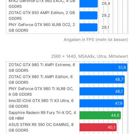
KFA2 GeForce GTX 960 EXOC, 4 GB
29,4
GDDR5
ZOTAC GTX 950 AMP! Edition, 2 GB
29,2
GDDR5
PNY GeForce GTX 960 XLR8 OC2, 2
29,1
GB GDDR5
Angaben in FPS (mehr ist besser)
2560 x 1440, MSAA8x, Ultra, Mittelwert
ZOTAC GTX 980 Ti AMP! Extreme, 6
51,8
GB GDDR5
ZOTAC GTX 980 Ti AMP! Edition, 6
48,7
GB GDDR5
PNY GeForce GTX 980 Ti XLR8 OC,
48,1
6 GB GDDR5
Inno3D iChill GTX 980 Ti X3 Ultra, 6
47,9
GB GDDR5
Sapphire Radeon R9 Fury Tri-X OC, 4
44,6
GB HBM
ASUS STRIX R9 390 OC GAMING, 8
40,1
GB GDDR5