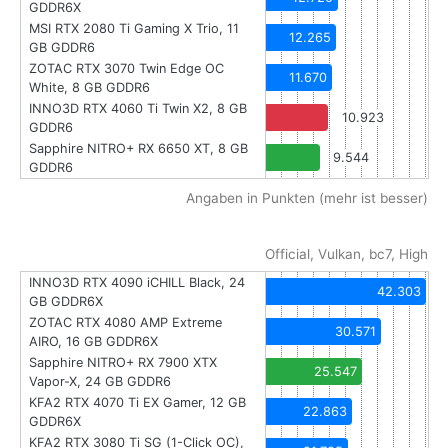
GDDR6X
MSI RTX 2080 Ti Gaming X Trio, 11
12.265
GB GDDR6
ZOTAC RTX 3070 Twin Edge OC
11.670
White, 8 GB GDDR6
INNO3D RTX 4060 Ti Twin X2, 8 GB
10.923
GDDR6
Sapphire NITRO+ RX 6650 XT, 8 GB
9.544
GDDR6
Angaben in Punkten (mehr ist besser)
Official, Vulkan, bc7, High
INNO3D RTX 4090 iCHILL Black, 24
42.303
GB GDDR6X
ZOTAC RTX 4080 AMP Extreme
30.571
AIRO, 16 GB GDDR6X
Sapphire NITRO+ RX 7900 XTX
25.547
Vapor-X, 24 GB GDDR6
KFA2 RTX 4070 Ti EX Gamer, 12 GB
22.863
GDDR6X
KFA2 RTX 3080 Ti SG (1-Click OC),