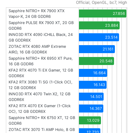
Official, OpenGL, bc7, High
Sapphire NITRO+ RX 7900 XTX
27.856
Vapor-X, 24 GB GDDR6
Sapphire PULSE RX 7900 XT, 20 GB
23.884
GDDR6
INNO3D RTX 4090 iCHILL Black, 24
23.514
GB GDDR6X
ZOTAC RTX 4080 AMP Extreme
21.161
AIRO, 16 GB GDDR6X
Sapphire NITRO+ RX 6950 XT Pure,
20.548
16 GB GDDR6
KFA2 RTX 4070 Ti EX Gamer, 12 GB
16.664
GDDR6X
KFA2 RTX 3080 Ti SG (1-Click OC),
16.143
12 GB GDDR6X
INNO3D RTX 4070 Twin X2, 12 GB
14.501
GDDR6X
KFA2 RTX 4070 EX Gamer (1-Click
14.367
OC), 12 GB GDDR6X
Sapphire NITRO+ RX 6750 XT, 12 GB
13.029
GDDR6
ZOTAC RTX 3070 Ti AMP Holo, 8 GB
12.720