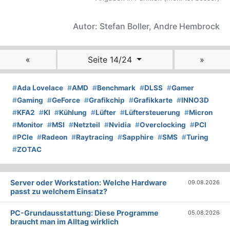
Autor: Stefan Boller, Andre Hembrock
«
Seite 14/24
»
#
Ada Lovelace
#
AMD
#
Benchmark
#
DLSS
#
Gamer
#
Gaming
#
GeForce
#
Grafikchip
#
Grafikkarte
#
INNO3D
#
KFA2
#
KI
#
Kühlung
#
Lüfter
#
Lüftersteuerung
#
Micron
#
Monitor
#
MSI
#
Netzteil
#
Nvidia
#
Overclocking
#
PCI
#
PCIe
#
Radeon
#
Raytracing
#
Sapphire
#
SMS
#
Turing
#
ZOTAC
Server oder Workstation: Welche Hardware
09.08.2026
passt zu welchem Einsatz?
PC-Grundausstattung: Diese Programme
05.08.2026
braucht man im Alltag wirklich