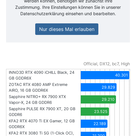
werden können, benötigen wir zunächst Ihre
Zustimmung. Ihre Einstellungen können Sie in unserer
Datenschutzerklärung einsehen und bearbeiten.
Nur dieses Mal erlauben
Official, DX12, bc7, High
INNO3D RTX 4090 iCHILL Black, 24
40.301
GB GDDR6X
ZOTAC RTX 4080 AMP Extreme
29.829
AIRO, 16 GB GDDR6X
Sapphire NITRO+ RX 7900 XTX
29.210
Vapor-X, 24 GB GDDR6
Sapphire PULSE RX 7900 XT, 20 GB
23.525
GDDR6
KFA2 RTX 4070 Ti EX Gamer, 12 GB
22.189
GDDR6X
KFA2 RTX 3080 Ti SG (1-Click OC),
21.200