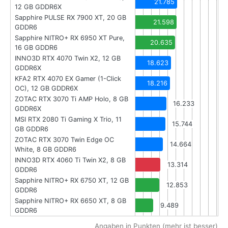
21.785
12 GB GDDR6X
Sapphire PULSE RX 7900 XT, 20 GB
21.598
GDDR6
Sapphire NITRO+ RX 6950 XT Pure,
20.635
16 GB GDDR6
INNO3D RTX 4070 Twin X2, 12 GB
18.623
GDDR6X
KFA2 RTX 4070 EX Gamer (1-Click
18.216
OC), 12 GB GDDR6X
ZOTAC RTX 3070 Ti AMP Holo, 8 GB
16.233
GDDR6X
MSI RTX 2080 Ti Gaming X Trio, 11
15.744
GB GDDR6
ZOTAC RTX 3070 Twin Edge OC
14.664
White, 8 GB GDDR6
INNO3D RTX 4060 Ti Twin X2, 8 GB
13.314
GDDR6
Sapphire NITRO+ RX 6750 XT, 12 GB
12.853
GDDR6
Sapphire NITRO+ RX 6650 XT, 8 GB
9.489
GDDR6
Angaben in Punkten (mehr ist besser)