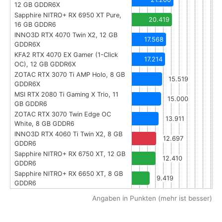
12 GB GDDR6X
Sapphire NITRO+ RX 6950 XT Pure,
20.419
16 GB GDDR6
INNO3D RTX 4070 Twin X2, 12 GB
17.568
GDDR6X
KFA2 RTX 4070 EX Gamer (1-Click
17.214
OC), 12 GB GDDR6X
ZOTAC RTX 3070 Ti AMP Holo, 8 GB
15.519
GDDR6X
MSI RTX 2080 Ti Gaming X Trio, 11
15.000
GB GDDR6
ZOTAC RTX 3070 Twin Edge OC
13.911
White, 8 GB GDDR6
INNO3D RTX 4060 Ti Twin X2, 8 GB
12.697
GDDR6
Sapphire NITRO+ RX 6750 XT, 12 GB
12.410
GDDR6
Sapphire NITRO+ RX 6650 XT, 8 GB
9.419
GDDR6
Angaben in Punkten (mehr ist besser)