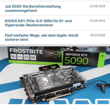
Juli 2026: Die Bericht­erstattung
03.08.2026
zusammengefasst
KIOXIA NX1: PCIe-5.0-SSDs für KI- und
03.08.2026
Hyperscale-Rechenzentren
Fünf einfache Wege, wie dein Apple-Gerät
30.07.2026
sicherer wird