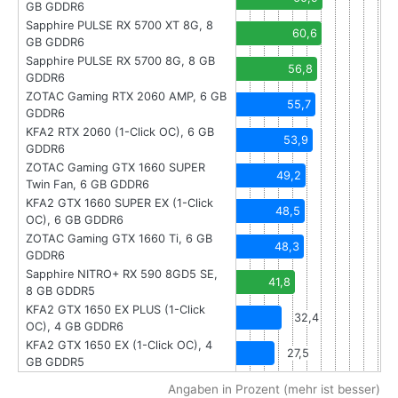
GB GDDR6
Sapphire PULSE RX 5700 XT 8G, 8
60,6
GB GDDR6
Sapphire PULSE RX 5700 8G, 8 GB
56,8
GDDR6
ZOTAC Gaming RTX 2060 AMP, 6 GB
55,7
GDDR6
KFA2 RTX 2060 (1-Click OC), 6 GB
53,9
GDDR6
ZOTAC Gaming GTX 1660 SUPER
49,2
Twin Fan, 6 GB GDDR6
KFA2 GTX 1660 SUPER EX (1-Click
48,5
OC), 6 GB GDDR6
ZOTAC Gaming GTX 1660 Ti, 6 GB
48,3
GDDR6
Sapphire NITRO+ RX 590 8GD5 SE,
41,8
8 GB GDDR5
KFA2 GTX 1650 EX PLUS (1-Click
32,4
OC), 4 GB GDDR6
KFA2 GTX 1650 EX (1-Click OC), 4
27,5
GB GDDR5
Angaben in Prozent (mehr ist besser)