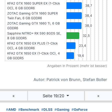
KFA2 GTX 1660 SUPER EX (1-Click
38,7
OC), 6 GB GDDR6
ZOTAC Gaming GTX 1660 SUPER
38,4
Twin Fan, 6 GB GDDR6
ZOTAC Gaming GTX 1660 Ti, 6 GB
38,0
GDDR6
Sapphire NITRO+ RX 590 8GD5 SE,
32,5
8 GB GDDR5
KFA2 GTX 1650 EX PLUS (1-Click
23,4
OC), 4 GB GDDR6
KFA2 GTX 1650 EX (1-Click OC), 4
19,6
GB GDDR5
Angaben in Prozent (mehr ist besser)
Autor: Patrick von Brunn, Stefan Boller
«
Seite 19/20
»
#
AMD
#
Benchmark
#
DLSS
#
Gaming
#
GeForce