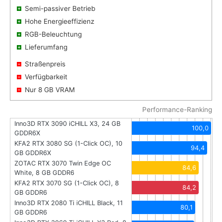
Semi-passiver Betrieb
Hohe Energieeffizienz
RGB-Beleuchtung
Lieferumfang
Straßenpreis
Verfügbarkeit
Nur 8 GB VRAM
Performance-Ranking
Inno3D RTX 3090 iCHILL X3, 24 GB
100,0
GDDR6X
KFA2 RTX 3080 SG (1-Click OC), 10
94,4
GB GDDR6X
ZOTAC RTX 3070 Twin Edge OC
84,6
White, 8 GB GDDR6
KFA2 RTX 3070 SG (1-Click OC), 8
84,2
GB GDDR6
Inno3D RTX 2080 Ti iCHILL Black, 11
80,1
GB GDDR6