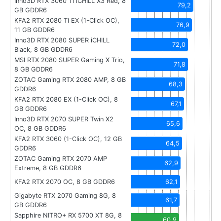
Inno3D RTX 3060 Ti iCHILL X3 Red, 8
79,2
GB GDDR6
KFA2 RTX 2080 Ti EX (1-Click OC),
76,9
11 GB GDDR6
Inno3D RTX 2080 SUPER iCHILL
72,0
Black, 8 GB GDDR6
MSI RTX 2080 SUPER Gaming X Trio,
71,8
8 GB GDDR6
ZOTAC Gaming RTX 2080 AMP, 8 GB
68,3
GDDR6
KFA2 RTX 2080 EX (1-Click OC), 8
67,1
GB GDDR6
Inno3D RTX 2070 SUPER Twin X2
65,6
OC, 8 GB GDDR6
KFA2 RTX 3060 (1-Click OC), 12 GB
64,5
GDDR6
ZOTAC Gaming RTX 2070 AMP
62,9
Extreme, 8 GB GDDR6
KFA2 RTX 2070 OC, 8 GB GDDR6
62,1
Gigabyte RTX 2070 Gaming 8G, 8
61,7
GB GDDR6
Sapphire NITRO+ RX 5700 XT 8G, 8
60,9