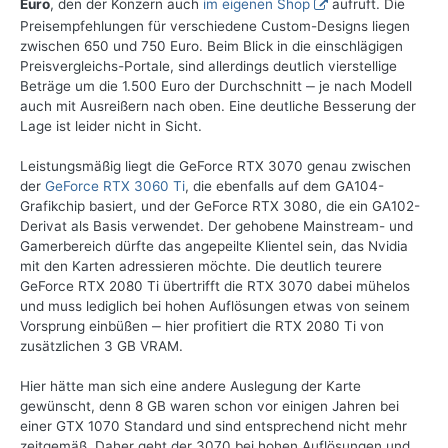
Euro
, den der Konzern auch
im eigenen Shop
aufruft. Die
Preisempfehlungen für verschiedene Custom-Designs liegen
zwischen 650 und 750 Euro. Beim Blick in die einschlägigen
Preisvergleichs-Portale, sind allerdings deutlich vierstellige
Beträge um die 1.500 Euro der Durchschnitt ‒ je nach Modell
auch mit Ausreißern nach oben. Eine deutliche Besserung der
Lage ist leider nicht in Sicht.
Leistungsmäßig liegt die GeForce RTX 3070 genau zwischen
der
GeForce RTX 3060 Ti
, die ebenfalls auf dem GA104-
Grafikchip basiert, und der GeForce RTX 3080, die ein GA102-
Derivat als Basis verwendet. Der gehobene Mainstream- und
Gamerbereich dürfte das angepeilte Klientel sein, das Nvidia
mit den Karten adressieren möchte. Die deutlich teurere
GeForce RTX 2080 Ti übertrifft die RTX 3070 dabei mühelos
und muss lediglich bei hohen Auflösungen etwas von seinem
Vorsprung einbüßen ‒ hier profitiert die RTX 2080 Ti von
zusätzlichen 3 GB VRAM.
Hier hätte man sich eine andere Auslegung der Karte
gewünscht, denn 8 GB waren schon vor einigen Jahren bei
einer GTX 1070 Standard und sind entsprechend nicht mehr
zeitgemäß. Daher geht der 3070 bei hohen Auflösungen und