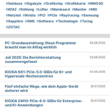
#
Gehäuse
#
Gigabyte
#
Grafikchip
#
Grafikkarte
#
INNO3D
#
KFA2
#
Kühlung
#
Lüfter
#
Mainboard
#
Monitor
#
MSI
#
Netzteil
#
Nvidia
#
PCI
#
PCIe
#
Raytracing
#
Samsung
#
Sapphire
#
SMS
#
Software
#
Technologie
#
Turing
#
ZOTAC
PC-Grundausstattung: Diese Programme
05.08.2026
braucht man im Alltag wirklich
Juli 2026: Die Bericht­erstattung
03.08.2026
zusammengefasst
KIOXIA NX1: PCIe-5.0-SSDs für KI- und
03.08.2026
Hyperscale-Rechenzentren
Fünf einfache Wege, wie dein Apple-Gerät
30.07.2026
sicherer wird
KIOXIA CM10: PCIe-6.0-SSDs für Enterprise-
30.07.2026
und KI-Anwendungen