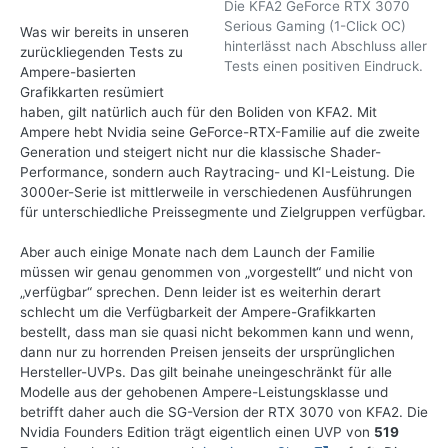
Die KFA2 GeForce RTX 3070
Serious Gaming (1-Click OC)
Was wir bereits in unseren
hinterlässt nach Abschluss aller
zurückliegenden Tests zu
Tests einen positiven Eindruck.
Ampere-basierten
Grafikkarten resümiert
haben, gilt natürlich auch für den Boliden von KFA2. Mit
Ampere hebt Nvidia seine GeForce-RTX-Familie auf die zweite
Generation und steigert nicht nur die klassische Shader-
Performance, sondern auch Raytracing- und KI-Leistung. Die
3000er-Serie ist mittlerweile in verschiedenen Ausführungen
für unterschiedliche Preissegmente und Zielgruppen verfügbar.
Aber auch einige Monate nach dem Launch der Familie
müssen wir genau genommen von „vorgestellt“ und nicht von
„verfügbar“ sprechen. Denn leider ist es weiterhin derart
schlecht um die Verfügbarkeit der Ampere-Grafikkarten
bestellt, dass man sie quasi nicht bekommen kann und wenn,
dann nur zu horrenden Preisen jenseits der ursprünglichen
Hersteller-UVPs. Das gilt beinahe uneingeschränkt für alle
Modelle aus der gehobenen Ampere-Leistungsklasse und
betrifft daher auch die SG-Version der RTX 3070 von KFA2. Die
Nvidia Founders Edition trägt eigentlich einen UVP von
519