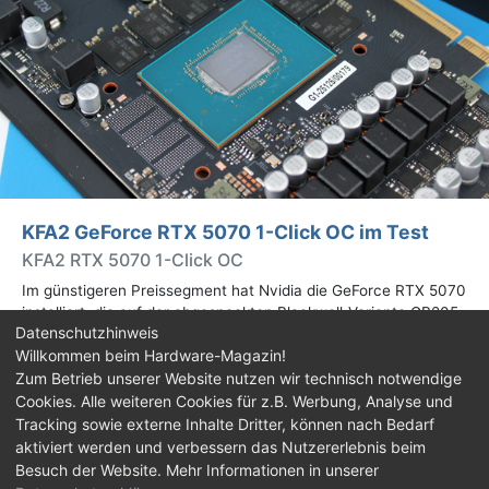
KFA2 GeForce RTX 5070 1-Click OC im Test
KFA2 RTX 5070 1-Click OC
Im günstigeren Preissegment hat Nvidia die GeForce RTX 5070
installiert, die auf der abgespeckten Blackwell-Variante GB205
Datenschutzhinweis
basiert. Wir haben uns ein Custom-Design von Hersteller KFA2
Willkommen beim Hardware-Magazin!
im Test genauer angesehen.
Zum Betrieb unserer Website nutzen wir technisch notwendige
Cookies. Alle weiteren Cookies für z.B. Werbung, Analyse und
Impressum
|
Kontakt
|
Jobs
|
Datenschutz
|
Tracking sowie externe Inhalte Dritter, können nach Bedarf
Consent‑Einstellungen
|
Haftungsausschluss
aktiviert werden und verbessern das Nutzererlebnis beim
Besuch der Website. Mehr Informationen in unserer