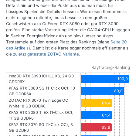
Details hin und wieder die Puste aus und man muss für
flüssiges Spielen die Details drosseln. Wer diesen Kompromiss
nicht eingehen möchte, muss besser zu den großen
Geschwistern aka GeForce RTX 3080 oder gar RTX 3090
greifen. Eine starke Vorstellung liefert die GA104-GPU hingegen
in Sachen Energieeffizienz ab und hievt unser heutiges
Testsample auf den ersten Platz des Rankings (siehe
Seite 20
des Artikels
). Damit ist die Karte sogar nochmals effizienter als
die
zuletzt getestete ZOTAC-Variante.
Raytracing-Ranking
Inno3D RTX 3090 iCHILL X3, 24 GB
100,0
GDDR6X
KFA2 RTX 3080 SG (1-Click OC), 10
89,0
GB GDDR6X
ZOTAC RTX 3070 Twin Edge OC
64,4
White, 8 GB GDDR6
KFA2 RTX 2080 Ti EX (1-Click OC),
64,4
11 GB GDDR6
KFA2 RTX 3070 SG (1-Click OC), 8
63,8
GB GDDR6