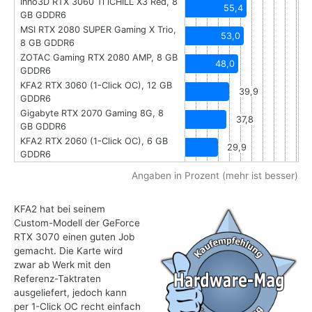
Inno3D RTX 3060 Ti iCHILL X3 Red, 8
55,4
GB GDDR6
MSI RTX 2080 SUPER Gaming X Trio,
53,0
8 GB GDDR6
ZOTAC Gaming RTX 2080 AMP, 8 GB
48,0
GDDR6
KFA2 RTX 3060 (1-Click OC), 12 GB
39,9
GDDR6
Gigabyte RTX 2070 Gaming 8G, 8
37,8
GB GDDR6
KFA2 RTX 2060 (1-Click OC), 6 GB
29,9
GDDR6
Angaben in Prozent (mehr ist besser)
KFA2 hat bei seinem
Custom-Modell der GeForce
RTX 3070 einen guten Job
gemacht. Die Karte wird
zwar ab Werk mit den
Referenz-Taktraten
ausgeliefert, jedoch kann
per 1-Click OC recht einfach