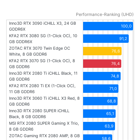
Performance-Ranking (UHD)
Inno3D RTX 3090 iCHILL X3, 24 GB
100,0
GDDR6X
KFA2 RTX 3080 SG (1-Click OC), 10
91,2
GB GDDR6X
ZOTAC RTX 3070 Twin Edge OC
76,6
White, 8 GB GDDR6
KFA2 RTX 3070 SG (1-Click OC), 8
76,4
GB GDDR6
Inno3D RTX 2080 Ti iCHILL Black, 11
74,8
GB GDDR6
KFA2 RTX 2080 Ti EX (1-Click OC),
71,0
11 GB GDDR6
Inno3D RTX 3060 Ti iCHILL X3 Red, 8
68,8
GB GDDR6
Inno3D RTX 2080 SUPER iCHILL
65,1
Black, 8 GB GDDR6
MSI RTX 2080 SUPER Gaming X Trio,
63,9
8 GB GDDR6
ZOTAC Gaming RTX 2080 AMP, 8 GB
58,6