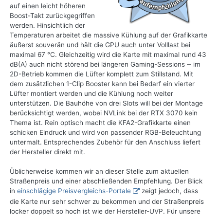
auf einen leicht höheren
Boost-Takt zurückgegriffen
werden. Hinsichtlich der
Temperaturen arbeitet die massive Kühlung auf der Grafikkarte
äußerst souverän und hält die GPU auch unter Volllast bei
maximal 67 °C. Gleichzeitig wird die Karte mit maximal rund 43
dB(A) auch nicht störend bei längeren Gaming-Sessions ‒ im
2D-Betrieb kommen die Lüfter komplett zum Stillstand. Mit
dem zusätzlichen 1-Clip Booster kann bei Bedarf ein vierter
Lüfter montiert werden und die Kühlung noch weiter
unterstützen. Die Bauhöhe von drei Slots will bei der Montage
berücksichtigt werden, wobei NVLink bei der RTX 3070 kein
Thema ist. Rein optisch macht die KFA2-Grafikkarte einen
schicken Eindruck und wird von passender RGB-Beleuchtung
untermalt. Entsprechendes Zubehör für den Anschluss liefert
der Hersteller direkt mit.
Üblicherweise kommen wir an dieser Stelle zum aktuellen
Straßenpreis und einer abschließenden Empfehlung. Der Blick
in
einschlägige Preisvergleichs-Portale
zeigt jedoch, dass
die Karte nur sehr schwer zu bekommen und der Straßenpreis
locker doppelt so hoch ist wie der Hersteller-UVP. Für unsere