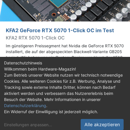
KFA2 GeForce RTX 5070 1-Click OC im Test
KFA2 RTX 5070 1-Click OC
Im günstigeren Preissegment hat Nvidia die GeForce RTX 5070
installiert, die auf der abgespeckten Blackwell-Variante GB205
basiert. Wir haben uns ein Custom-Design von Hersteller KFA2
Datenschutzhinweis
im Test genauer angesehen.
Willkommen beim Hardware-Magazin!
Zum Betrieb unserer Website nutzen wir technisch notwendige
Cookies. Alle weiteren Cookies für z.B. Werbung, Analyse und
Impressum
|
Kontakt
|
Jobs
|
Datenschutz
|
Consent‑Einstellungen
|
Haftungsausschluss
Tracking sowie externe Inhalte Dritter, können nach Bedarf
aktiviert werden und verbessern das Nutzererlebnis beim
Feed
Facebook
YouTube
TikTok
Besuch der Website. Mehr Informationen in unserer
Datenschutzerklärung
.
Twitch
Discord
Ein Widerruf der Einwilligung ist jederzeit möglich.
© Copyright 2001 - 2026 Hardware-Magazin
Alle akzeptieren
Einstellungen anpassen
...