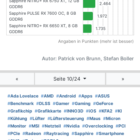
Sapphire NITRO+ RX 6750 XT, 12 GB
2.464
GDDR6
Sapphire PULSE RX 7600 OC, 8 GB
1.972
GDDR6
Sapphire NITRO+ RX 6650 XT, 8 GB
1.735
GDDR6
Angaben in Punkten (mehr ist besser)
Autor: Patrick von Brunn, Stefan Boller
«
Seite 10/24
»
#
Ada Lovelace
#
AMD
#
Android
#
Apps
#
ASUS
#
Benchmark
#
DLSS
#
Gamer
#
Gaming
#
GeForce
#
Grafikchip
#
Grafikkarte
#
INNO3D
#
iOS
#
KFA2
#
KI
#
Kühlung
#
Lüfter
#
Lüftersteuerung
#
Maus
#
Micron
#
Monitor
#
MSI
#
Netzteil
#
Nvidia
#
Overclocking
#
PCI
#
PCIe
#
Radeon
#
Raytracing
#
Sapphire
#
Smartphone