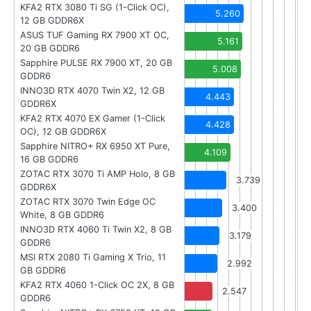
KFA2 RTX 3080 Ti SG (1-Click OC),
5.260
12 GB GDDR6X
ASUS TUF Gaming RX 7900 XT OC,
5.161
20 GB GDDR6
Sapphire PULSE RX 7900 XT, 20 GB
5.008
GDDR6
INNO3D RTX 4070 Twin X2, 12 GB
4.443
GDDR6X
KFA2 RTX 4070 EX Gamer (1-Click
4.428
OC), 12 GB GDDR6X
Sapphire NITRO+ RX 6950 XT Pure,
4.109
16 GB GDDR6
ZOTAC RTX 3070 Ti AMP Holo, 8 GB
3.739
GDDR6X
ZOTAC RTX 3070 Twin Edge OC
3.400
White, 8 GB GDDR6
INNO3D RTX 4060 Ti Twin X2, 8 GB
3.179
GDDR6
MSI RTX 2080 Ti Gaming X Trio, 11
2.992
GB GDDR6
KFA2 RTX 4060 1-Click OC 2X, 8 GB
2.547
GDDR6