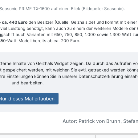
Seasonic PRIME TX-1600 auf einen Blick (Bildquelle: Seasonic).
b
ca. 440 Euro
den Besitzer (Quelle: Geizhals.de) und kommt mit einer
 viel Leistung benötigt, kann auch zu einem der weiteren Modelle der 
gschiff auch Varianten mit 650, 750, 850, 1.000 sowie 1.300 Watt zu
 650-Watt-Modell bereits ab ca. 200 Euro.
xterne Inhalte von
Geizhals Widget
zeigen. Da durch das Aufrufen vo
rät gespeichert werden, mit welchen Sie evtl. getracked werden könn
hre Einstellungen können Sie in unserer Datenschutzerklärung einse
und bearbeiten.
Nur dieses Mal erlauben
Autor: Patrick von Brunn, Stefan