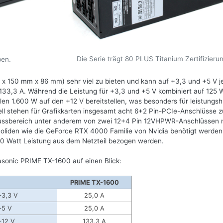
Die Serie trägt 80 PLUS Titanium Zertifizierun
ben.
 150 mm x 86 mm) sehr viel zu bieten und kann auf +3,3 und +5 V j
e 133,3 A. Während die Leistung für +3,3 und +5 V kombiniert auf 125 
ollen 1.600 W auf den +12 V bereitstellen, was besonders für leistungs
ell stehen für Grafikkarten insgesamt acht 6+2 Pin-PCIe-Anschlüsse z
hlussbereich unter anderem von zwei 12+4 Pin 12VHPWR-Anschlüssen
 Boliden wie die GeForce RTX 4000 Familie von Nvidia benötigt werden
00 Watt Leistung aus dem Netzteil bezogen werden.
asonic PRIME TX-1600 auf einen Blick:
PRIME TX-1600
+3,3 V
25,0 A
+5 V
25,0 A
+12 V
133,3 A