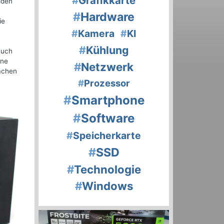
#
Grafikkarte
iden
#
Hardware
ie
#
Kamera
#
KI
#
Kühlung
auch
ine
#
Netzwerk
achen
#
Prozessor
#
Smartphone
#
Software
#
Speicherkarte
#
SSD
#
Technologie
#
Windows