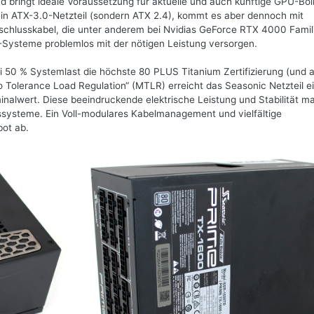
 bringt ideale Voraussetzung für aktuelle und auch künftige GPU-Bol
m ein ATX-3.0-Netzteil (sondern ATX 2.4), kommt es aber dennoch mit
chlusskabel, die unter anderem bei Nvidias GeForce RTX 4000 Famil
-Systeme problemlos mit der nötigen Leistung versorgen.
ei 50 % Systemlast die höchste 80 PLUS Titanium Zertifizierung (und 
 Tolerance Load Regulation“ (MTLR) erreicht das Seasonic Netzteil e
lwert. Diese beeindruckende elektrische Leistung und Stabilität m
gssysteme. Ein Voll-modulares Kabelmanagement und vielfältige
ot ab.