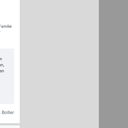
Familie
r
n
en,
hen
 Boller