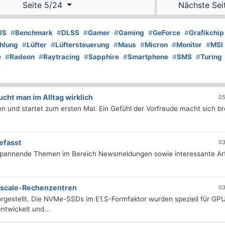
Seite 5/24
Nächste Sei
US
#
Benchmark
#
DLSS
#
Gamer
#
Gaming
#
GeForce
#
Grafikchip
hlung
#
Lüfter
#
Lüftersteuerung
#
Maus
#
Micron
#
Monitor
#
MSI
e
#
Radeon
#
Raytracing
#
Sapphire
#
Smartphone
#
SMS
#
Turing
ht man im Alltag wirklich
05
 und startet zum ersten Mal. Ein Gefühl der Vorfreude macht sich bre
efasst
03
 spannende Themen im Bereich Newsmeldungen sowie interessante Art
erscale-Rechenzentren
03
rgestellt. Die NVMe-SSDs im E1.S-Formfaktor wurden speziell für GP
twickelt und...