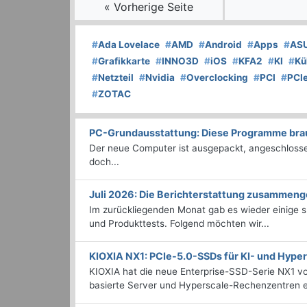
« Vorherige Seite
#
Ada Lovelace
#
AMD
#
Android
#
Apps
#
AS
#
Grafikkarte
#
INNO3D
#
iOS
#
KFA2
#
KI
#
Kü
#
Netzteil
#
Nvidia
#
Overclocking
#
PCI
#
PCI
#
ZOTAC
PC-Grundausstattung: Diese Programme brauc
Der neue Computer ist ausgepackt, angeschlossen
doch...
Juli 2026: Die Bericht­erstattung zusammeng
Im zurückliegenden Monat gab es wieder einige
und Produkttests. Folgend möchten wir...
KIOXIA NX1: PCIe-5.0-SSDs für KI- und Hyp
KIOXIA hat die neue Enterprise-SSD-Serie NX1 vo
basierte Server und Hyperscale-Rechenzentren en