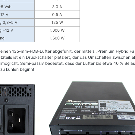
+5 Vsb
3,0 A
-12 V
0,5 A
g 3,3+5 V
125 W
g +12 V
1.600 W
ung
1.600 W
 einen 135-mm-FDB-Lüfter abgeführt, der mittels „Premium Hybrid Fa
tzteils ist ein Druckschalter platziert, der das Umschalten zwischen a
möglicht. Semi-passiv bedeutet, dass der Lüfter bis etwa 40 % Bela
 zu kühlen beginnt.