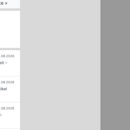
te »
.08.2026
it –
.08.2026
ikel
.08.2026
U-