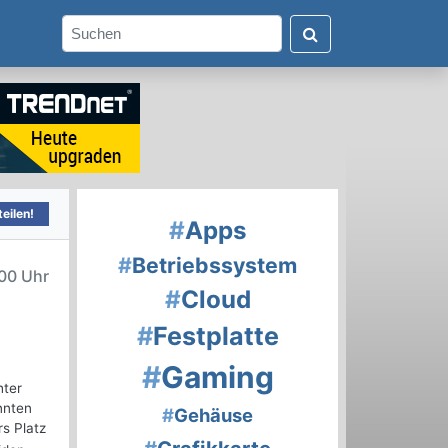
eilen!
#
Apps
#
Betriebssystem
:00 Uhr
#
Cloud
#
Festplatte
#
Gaming
hter
nnten
#
Gehäuse
rs Platz