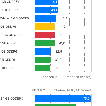
 8 GB GDDR6X
48,4
, 11 GB GDDR6
48,1
 White, 8 GB GDDR6
44,3
8 GB GDDR6
41,6
OC), 16 GB GDDR6
41,5
12 GB GDDR6
41,0
 8 GB GDDR6
32,9
8 GB GDDR6
32,2
8 GB GDDR6
31,5
Angaben in FPS (mehr ist besser)
3840 x 2160, Extreme, AF16, Mittelwert
, 24 GB GDDR6X
75,5