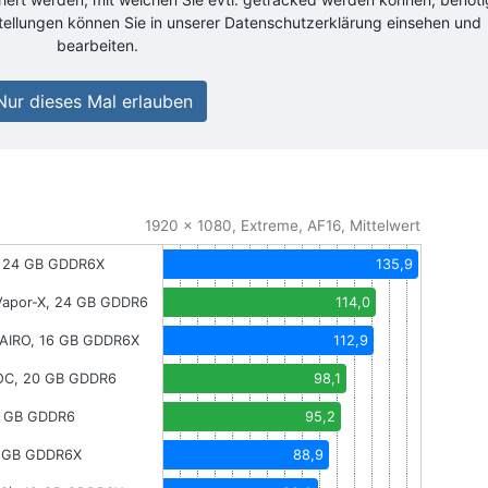
stellungen können Sie in unserer Datenschutzerklärung einsehen und
bearbeiten.
Nur dieses Mal erlauben
1920 x 1080, Extreme, AF16, Mittelwert
, 24 GB GDDR6X
135,9
Vapor-X, 24 GB GDDR6
114,0
AIRO, 16 GB GDDR6X
112,9
OC, 20 GB GDDR6
98,1
0 GB GDDR6
95,2
2 GB GDDR6X
88,9