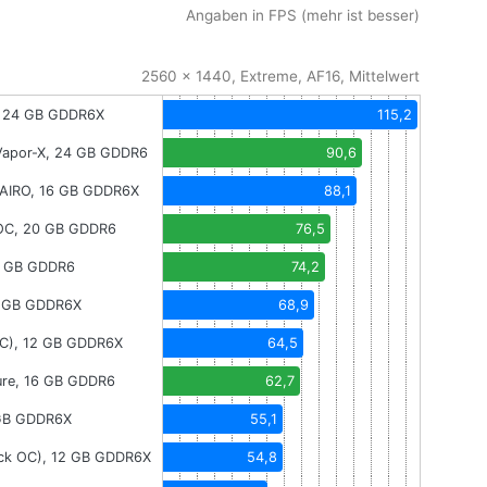
Angaben in FPS (mehr ist besser)
2560 x 1440, Extreme, AF16, Mittelwert
, 24 GB GDDR6X
115,2
Vapor-X, 24 GB GDDR6
90,6
AIRO, 16 GB GDDR6X
88,1
OC, 20 GB GDDR6
76,5
0 GB GDDR6
74,2
2 GB GDDR6X
68,9
OC), 12 GB GDDR6X
64,5
ure, 16 GB GDDR6
62,7
 GB GDDR6X
55,1
ick OC), 12 GB GDDR6X
54,8