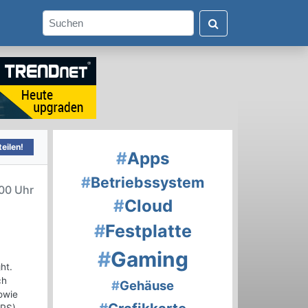
eilen!
#
Apps
#
Betriebssystem
00 Uhr
#
Cloud
#
Festplatte
#
Gaming
ht.
ch
#
Gehäuse
owie