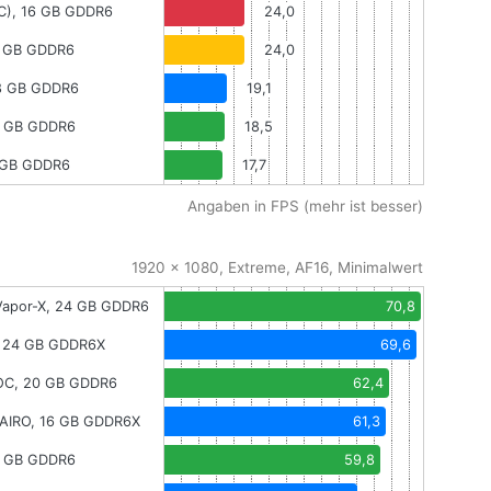
OC), 16 GB GDDR6
24,0
8 GB GDDR6
24,0
 8 GB GDDR6
19,1
8 GB GDDR6
18,5
8 GB GDDR6
17,7
Angaben in FPS (mehr ist besser)
1920 x 1080, Extreme, AF16, Minimalwert
Vapor-X, 24 GB GDDR6
70,8
, 24 GB GDDR6X
69,6
OC, 20 GB GDDR6
62,4
AIRO, 16 GB GDDR6X
61,3
0 GB GDDR6
59,8