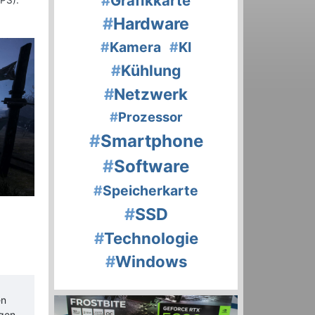
#
Grafikkarte
FPS).
#
Hardware
#
Kamera
#
KI
#
Kühlung
#
Netzwerk
#
Prozessor
#
Smartphone
#
Software
#
Speicherkarte
#
SSD
#
Technologie
#
Windows
en
igen