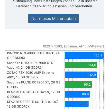
Zustimmung. Ihre Einstellungen können Sie in unserer
Datenschutzerklärung einsehen und bearbeiten.
Nur dieses Mal erlauben
1920 x 1080, Extreme, AF16, Mittelwert
INNO3D RTX 4090 iCHILL Black, 24
135,9
GB GDDR6X
Sapphire NITRO+ RX 7900 XTX
114,0
Vapor-X, 24 GB GDDR6
ZOTAC RTX 4080 AMP Extreme
112,9
AIRO, 16 GB GDDR6X
Sapphire PULSE RX 7900 XT, 20 GB
95,2
GDDR6
KFA2 RTX 4070 Ti EX Gamer, 12 GB
88,9
GDDR6X
KFA2 RTX 3080 Ti SG (1-Click OC),
83,2
12 GB GDDR6X