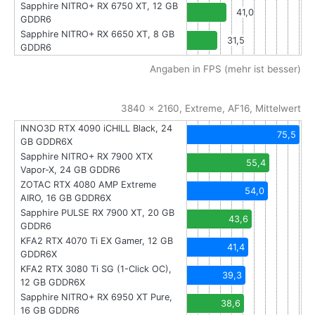
Sapphire NITRO+ RX 6750 XT, 12 GB
41,0
GDDR6
Sapphire NITRO+ RX 6650 XT, 8 GB
31,5
GDDR6
Angaben in FPS (mehr ist besser)
3840 x 2160, Extreme, AF16, Mittelwert
INNO3D RTX 4090 iCHILL Black, 24
75,5
GB GDDR6X
Sapphire NITRO+ RX 7900 XTX
55,4
Vapor-X, 24 GB GDDR6
ZOTAC RTX 4080 AMP Extreme
54,0
AIRO, 16 GB GDDR6X
Sapphire PULSE RX 7900 XT, 20 GB
43,6
GDDR6
KFA2 RTX 4070 Ti EX Gamer, 12 GB
41,4
GDDR6X
KFA2 RTX 3080 Ti SG (1-Click OC),
39,3
12 GB GDDR6X
Sapphire NITRO+ RX 6950 XT Pure,
38,6
16 GB GDDR6