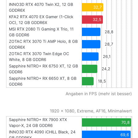
INNO3D RTX 4070 Twin X2, 12 GB
32,7
GDDR6X
KFA2 RTX 4070 EX Gamer (1-Click
32,5
OC), 12 GB GDDR6X
MSI RTX 2080 Ti Gaming X Trio, 11
28,8
GB GDDR6
ZOTAC RTX 3070 Ti AMP Holo, 8 GB
28,7
GDDR6X
ZOTAC RTX 3070 Twin Edge OC
26,1
White, 8 GB GDDR6
Sapphire NITRO+ RX 6750 XT, 12 GB
24,2
GDDR6
Sapphire NITRO+ RX 6650 XT, 8 GB
18,5
GDDR6
Angaben in FPS (mehr ist besser)
1920 x 1080, Extreme, AF16, Minimalwert
Sapphire NITRO+ RX 7900 XTX
70,8
Vapor-X, 24 GB GDDR6
INNO3D RTX 4090 iCHILL Black, 24
69,6
GB GDDR6X