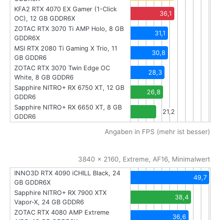
KFA2 RTX 4070 EX Gamer (1-Click
36,1
OC), 12 GB GDDR6X
ZOTAC RTX 3070 Ti AMP Holo, 8 GB
31,1
GDDR6X
MSI RTX 2080 Ti Gaming X Trio, 11
30,8
GB GDDR6
ZOTAC RTX 3070 Twin Edge OC
28,3
White, 8 GB GDDR6
Sapphire NITRO+ RX 6750 XT, 12 GB
26,8
GDDR6
Sapphire NITRO+ RX 6650 XT, 8 GB
21,2
GDDR6
Angaben in FPS (mehr ist besser)
3840 x 2160, Extreme, AF16, Minimalwert
INNO3D RTX 4090 iCHILL Black, 24
49,7
GB GDDR6X
Sapphire NITRO+ RX 7900 XTX
38,4
Vapor-X, 24 GB GDDR6
ZOTAC RTX 4080 AMP Extreme
36,6