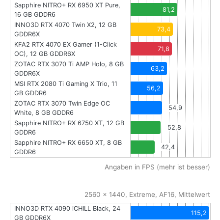
Sapphire NITRO+ RX 6950 XT Pure,
81,2
16 GB GDDR6
INNO3D RTX 4070 Twin X2, 12 GB
73,4
GDDR6X
KFA2 RTX 4070 EX Gamer (1-Click
71,8
OC), 12 GB GDDR6X
ZOTAC RTX 3070 Ti AMP Holo, 8 GB
63,2
GDDR6X
MSI RTX 2080 Ti Gaming X Trio, 11
56,2
GB GDDR6
ZOTAC RTX 3070 Twin Edge OC
54,9
White, 8 GB GDDR6
Sapphire NITRO+ RX 6750 XT, 12 GB
52,8
GDDR6
Sapphire NITRO+ RX 6650 XT, 8 GB
42,4
GDDR6
Angaben in FPS (mehr ist besser)
2560 x 1440, Extreme, AF16, Mittelwert
INNO3D RTX 4090 iCHILL Black, 24
115,2
GB GDDR6X