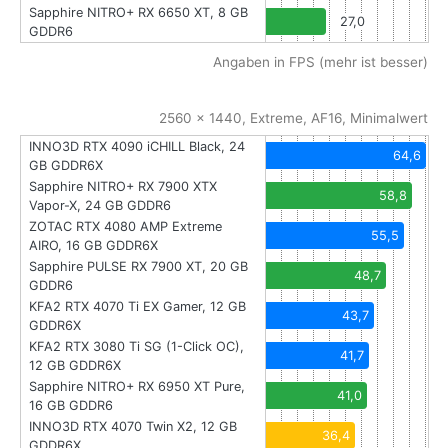
Sapphire NITRO+ RX 6650 XT, 8 GB
27,0
GDDR6
Angaben in FPS (mehr ist besser)
2560 x 1440, Extreme, AF16, Minimalwert
INNO3D RTX 4090 iCHILL Black, 24
64,6
GB GDDR6X
Sapphire NITRO+ RX 7900 XTX
58,8
Vapor-X, 24 GB GDDR6
ZOTAC RTX 4080 AMP Extreme
55,5
AIRO, 16 GB GDDR6X
Sapphire PULSE RX 7900 XT, 20 GB
48,7
GDDR6
KFA2 RTX 4070 Ti EX Gamer, 12 GB
43,7
GDDR6X
KFA2 RTX 3080 Ti SG (1-Click OC),
41,7
12 GB GDDR6X
Sapphire NITRO+ RX 6950 XT Pure,
41,0
16 GB GDDR6
INNO3D RTX 4070 Twin X2, 12 GB
36,4
GDDR6X