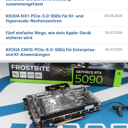
zusammengefasst
KIOXIA NX1: PCIe-5.0-SSDs für KI- und
03.08.2026
Hyperscale-Rechenzentren
Fünf einfache Wege, wie dein Apple-Gerät
30.07.2026
sicherer wird
KIOXIA CM10: PCIe-6.0-SSDs für Enterprise-
30.07.2026
und KI-Anwendungen