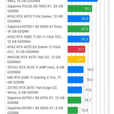
AIRO, 16 GB GDDR6X
Sapphire PULSE RX 7900 XT, 20 GB
30,1
GDDR6
KFA2 RTX 4070 Ti EX Gamer, 12 GB
26,9
GDDR6X
Sapphire NITRO+ RX 6950 XT Pure,
26,5
16 GB GDDR6
KFA2 RTX 3080 Ti SG (1-Click OC),
26,5
12 GB GDDR6X
KFA2 RTX 4070 EX Gamer (1-Click
21,7
OC), 12 GB GDDR6X
INNO3D RTX 4070 Twin X2, 12 GB
21,7
GDDR6X
ZOTAC RTX 3070 Ti AMP Holo, 8 GB
19,5
GDDR6X
MSI RTX 2080 Ti Gaming X Trio, 11
19,0
GB GDDR6
ZOTAC RTX 3070 Twin Edge OC
17,6
White, 8 GB GDDR6
Sapphire NITRO+ RX 6750 XT, 12 GB
16,7
GDDR6
Sapphire NITRO+ RX 6650 XT, 8 GB
12,9
GDDR6