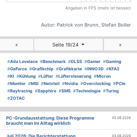
Angaben in FPS (mehr ist besser)
Autor: Patrick von Brunn, Stefan Boller
«
Seite 19/24
»
#
Ada Lovelace
#
Benchmark
#
DLSS
#
Gamer
#
Gaming
#
GeForce
#
Grafikchip
#
Grafikkarte
#
INNO3D
#
KFA2
#
KI
#
Kühlung
#
Lüfter
#
Lüftersteuerung
#
Micron
#
Monitor
#
MSI
#
Netzteil
#
Nvidia
#
Overclocking
#
PCIe
#
Raytracing
#
Sapphire
#
SMS
#
Technologie
#
Turing
#
ZOTAC
PC-Grundausstattung: Diese Programme
05.08.2026
braucht man im Alltag wirklich
Juli 2026: Die Bericht­erstattung
03.08.2026