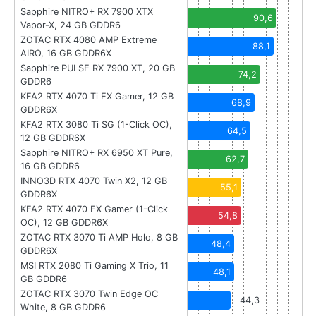
Sapphire NITRO+ RX 7900 XTX
90,6
Vapor-X, 24 GB GDDR6
ZOTAC RTX 4080 AMP Extreme
88,1
AIRO, 16 GB GDDR6X
Sapphire PULSE RX 7900 XT, 20 GB
74,2
GDDR6
KFA2 RTX 4070 Ti EX Gamer, 12 GB
68,9
GDDR6X
KFA2 RTX 3080 Ti SG (1-Click OC),
64,5
12 GB GDDR6X
Sapphire NITRO+ RX 6950 XT Pure,
62,7
16 GB GDDR6
INNO3D RTX 4070 Twin X2, 12 GB
55,1
GDDR6X
KFA2 RTX 4070 EX Gamer (1-Click
54,8
OC), 12 GB GDDR6X
ZOTAC RTX 3070 Ti AMP Holo, 8 GB
48,4
GDDR6X
MSI RTX 2080 Ti Gaming X Trio, 11
48,1
GB GDDR6
ZOTAC RTX 3070 Twin Edge OC
44,3
White, 8 GB GDDR6