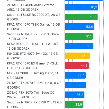
ZOTAC RTX 4080 AMP Extreme
61,3
AIRO, 16 GB GDDR6X
Sapphire PULSE RX 7900 XT, 20 GB
59,8
GDDR6
KFA2 RTX 4070 Ti EX Gamer, 12 GB
53,6
GDDR6X
Sapphire NITRO+ RX 6950 XT Pure,
51,1
16 GB GDDR6
KFA2 RTX 3080 Ti SG (1-Click OC),
51,0
12 GB GDDR6X
INNO3D RTX 4070 Twin X2, 12 GB
45,9
GDDR6X
KFA2 RTX 4070 EX Gamer (1-Click
44,3
OC), 12 GB GDDR6X
MSI RTX 2080 Ti Gaming X Trio, 11
38,4
GB GDDR6
ZOTAC RTX 3070 Ti AMP Holo, 8 GB
38,3
GDDR6X
ZOTAC RTX 3070 Twin Edge OC
36,2
White, 8 GB GDDR6
Sapphire NITRO+ RX 6750 XT, 12 GB
33,9
GDDR6