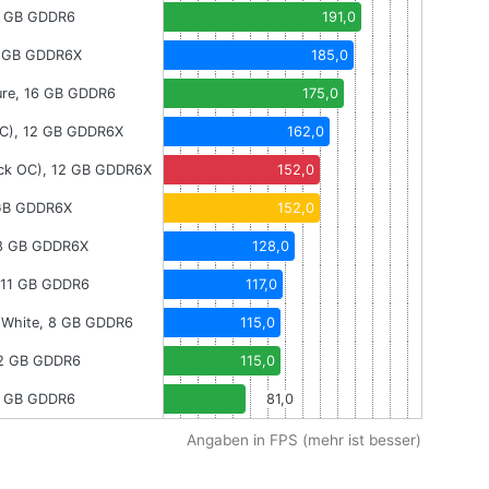
0 GB GDDR6
191,0
2 GB GDDR6X
185,0
ure, 16 GB GDDR6
175,0
OC), 12 GB GDDR6X
162,0
ick OC), 12 GB GDDR6X
152,0
 GB GDDR6X
152,0
 8 GB GDDR6X
128,0
, 11 GB GDDR6
117,0
 White, 8 GB GDDR6
115,0
12 GB GDDR6
115,0
8 GB GDDR6
81,0
Angaben in FPS (mehr ist besser)