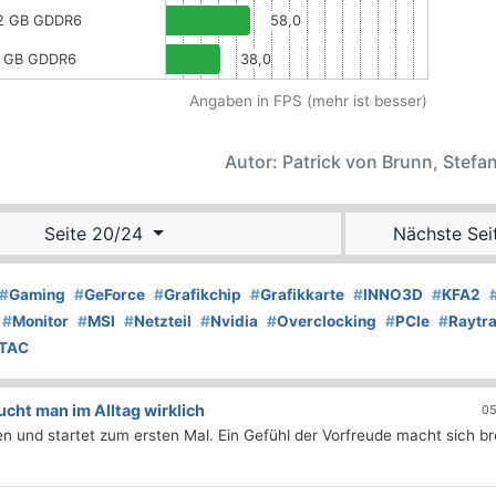
12 GB GDDR6
58,0
8 GB GDDR6
38,0
Angaben in FPS (mehr ist besser)
Autor: Patrick von Brunn, Stefan
Seite 20/24
Nächste Sei
#
Gaming
#
GeForce
#
Grafikchip
#
Grafikkarte
#
INNO3D
#
KFA2
#
Monitor
#
MSI
#
Netzteil
#
Nvidia
#
Overclocking
#
PCIe
#
Raytr
TAC
ht man im Alltag wirklich
05
 und startet zum ersten Mal. Ein Gefühl der Vorfreude macht sich bre