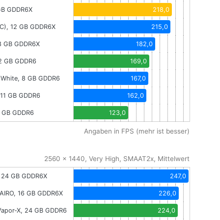
 GB GDDR6X
218,0
OC), 12 GB GDDR6X
215,0
 8 GB GDDR6X
182,0
12 GB GDDR6
169,0
 White, 8 GB GDDR6
167,0
, 11 GB GDDR6
162,0
8 GB GDDR6
123,0
Angaben in FPS (mehr ist besser)
2560 x 1440, Very High, SMAAT2x, Mittelwert
, 24 GB GDDR6X
247,0
AIRO, 16 GB GDDR6X
226,0
Vapor-X, 24 GB GDDR6
224,0