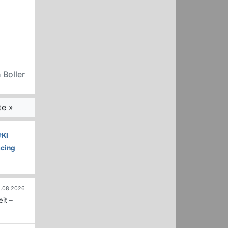
 Boller
te »
#
KI
acing
.08.2026
it –