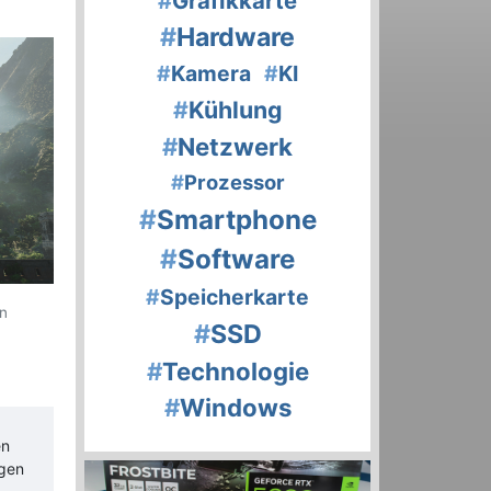
#
Grafikkarte
#
Hardware
#
Kamera
#
KI
#
Kühlung
#
Netzwerk
#
Prozessor
#
Smartphone
#
Software
#
Speicherkarte
n
#
SSD
#
Technologie
#
Windows
en
igen