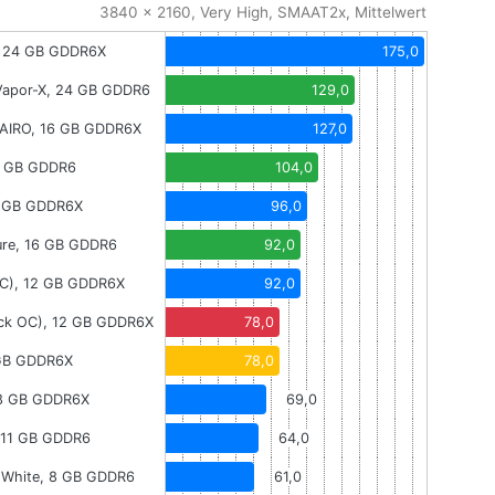
3840 x 2160, Very High, SMAAT2x, Mittelwert
, 24 GB GDDR6X
175,0
Vapor-X, 24 GB GDDR6
129,0
AIRO, 16 GB GDDR6X
127,0
0 GB GDDR6
104,0
2 GB GDDR6X
96,0
ure, 16 GB GDDR6
92,0
OC), 12 GB GDDR6X
92,0
ick OC), 12 GB GDDR6X
78,0
 GB GDDR6X
78,0
 8 GB GDDR6X
69,0
, 11 GB GDDR6
64,0
 White, 8 GB GDDR6
61,0