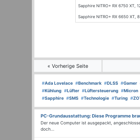
Sapphire NITRO+ RX 6750 XT, 
Sapphire NITRO+ RX 6650 XT, 
« Vorherige Seite
#
Ada Lovelace
#
Benchmark
#
DLSS
#
Gamer
#
Kühlung
#
Lüfter
#
Lüftersteuerung
#
Micron
#
Sapphire
#
SMS
#
Technologie
#
Turing
#
ZO
PC-Grundausstattung: Diese Programme brauc
Der neue Computer ist ausgepackt, angeschlossen
doch...