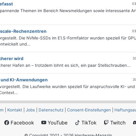
efasst
03
 spannende Themen im Bereich Newsmeldungen sowie interessante Art
erscale-Rechenzentren
03
rgestellt. Die NVMe-SSDs im E1.S-Formfaktor wurden speziell für GP
twickelt und...
cherer wird
3
icherer Hafen an – trotzdem lohnt es sich, ein paar Stellschrauben...
e- und KI-Anwendungen
3
orgestellt. Die Laufwerke wurden speziell für anspruchsvolle KI- und
ontext...
um
|
Kontakt
|
Jobs
|
Datenschutz
|
Consent‑Einstellungen
|
Haftungsa
Facebook
YouTube
TikTok
Twitch
© Copyright 2001 - 2026 Hardware-Magazin