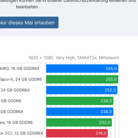
stellungen können Sie in unserer Datenschutzerklärung einsehen und
bearbeiten.
Nur dieses Mal erlauben
1920 x 1080, Very High, SMAAT2x, Mittelwert
AIRO, 16 GB GDDR6X
255,0
Vapor-X, 24 GB GDDR6
255,0
, 24 GB GDDR6X
252,0
0 GB GDDR6
238,0
2 GB GDDR6X
238,0
ure, 16 GB GDDR6
232,0
ick OC), 12 GB GDDR6X
218,0