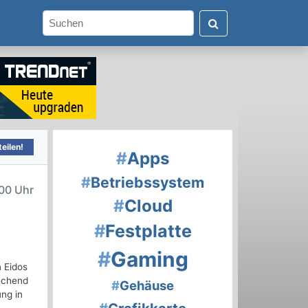
eilen!
#
Apps
#
Betriebssystem
00 Uhr
#
Cloud
#
Festplatte
#
Gaming
n Eidos
echend
#
Gehäuse
ng in