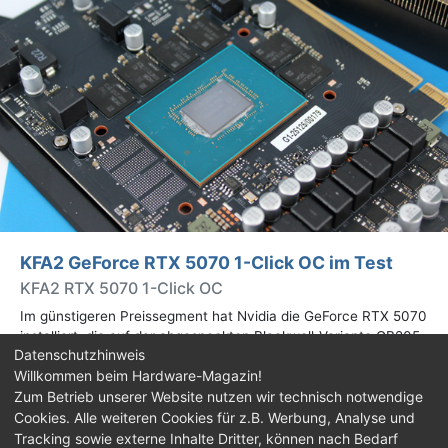
KFA2 GeForce RTX 5070 1-Click OC im Test
KFA2 RTX 5070 1-Click OC
Im günstigeren Preissegment hat Nvidia die GeForce RTX 5070
installiert, die auf der abgespeckten Blackwell-Variante GB205
Datenschutzhinweis
basiert. Wir haben uns ein Custom-Design von Hersteller KFA2
Willkommen beim Hardware-Magazin!
im Test genauer angesehen.
Zum Betrieb unserer Website nutzen wir technisch notwendige
Cookies. Alle weiteren Cookies für z.B. Werbung, Analyse und
Impressum
|
Kontakt
|
Jobs
|
Datenschutz
|
Tracking sowie externe Inhalte Dritter, können nach Bedarf