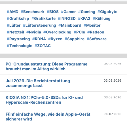
#
AMD
#
Benchmark
#
BIOS
#
Gamer
#
Gaming
#
Gigabyte
#
Grafikchip
#
Grafikkarte
#
INNO3D
#
KFA2
#
Kühlung
#
Lüfter
#
Lüftersteuerung
#
Mainboard
#
Monitor
#
Netzteil
#
Nvidia
#
Overclocking
#
PCIe
#
Radeon
#
Raytracing
#
RDNA
#
Ryzen
#
Sapphire
#
Software
#
Technologie
#
ZOTAC
PC-Grundausstattung: Diese Programme
05.08.2026
braucht man im Alltag wirklich
Juli 2026: Die Bericht­erstattung
03.08.2026
zusammengefasst
KIOXIA NX1: PCIe-5.0-SSDs für KI- und
03.08.2026
Hyperscale-Rechenzentren
Fünf einfache Wege, wie dein Apple-Gerät
30.07.2026
sicherer wird