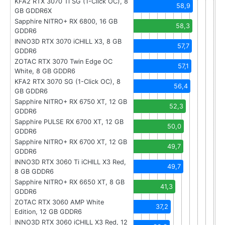
KFA2 RTX 3070 Ti SG (1-Click OC), 8
58,9
GB GDDR6X
Sapphire NITRO+ RX 6800, 16 GB
58,3
GDDR6
INNO3D RTX 3070 iCHILL X3, 8 GB
57,7
GDDR6
ZOTAC RTX 3070 Twin Edge OC
57,1
White, 8 GB GDDR6
KFA2 RTX 3070 SG (1-Click OC), 8
56,4
GB GDDR6
Sapphire NITRO+ RX 6750 XT, 12 GB
52,3
GDDR6
Sapphire PULSE RX 6700 XT, 12 GB
50,0
GDDR6
Sapphire NITRO+ RX 6700 XT, 12 GB
49,7
GDDR6
INNO3D RTX 3060 Ti iCHILL X3 Red,
49,7
8 GB GDDR6
Sapphire NITRO+ RX 6650 XT, 8 GB
41,3
GDDR6
ZOTAC RTX 3060 AMP White
37,2
Edition, 12 GB GDDR6
INNO3D RTX 3060 iCHILL X3 Red, 12