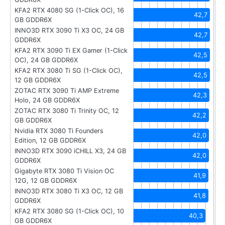
KFA2 RTX 4080 SG (1-Click OC), 16
42,7
GB GDDR6X
INNO3D RTX 3090 Ti X3 OC, 24 GB
42,7
GDDR6X
KFA2 RTX 3090 Ti EX Gamer (1-Click
42,5
OC), 24 GB GDDR6X
KFA2 RTX 3080 Ti SG (1-Click OC),
42,5
12 GB GDDR6X
ZOTAC RTX 3090 Ti AMP Extreme
42,3
Holo, 24 GB GDDR6X
ZOTAC RTX 3080 Ti Trinity OC, 12
42,2
GB GDDR6X
Nvidia RTX 3080 Ti Founders
42,0
Edition, 12 GB GDDR6X
INNO3D RTX 3090 iCHILL X3, 24 GB
42,0
GDDR6X
Gigabyte RTX 3080 Ti Vision OC
41,9
12G, 12 GB GDDR6X
INNO3D RTX 3080 Ti X3 OC, 12 GB
41,8
GDDR6X
KFA2 RTX 3080 SG (1-Click OC), 10
40,3
GB GDDR6X