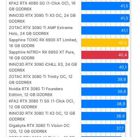
KFA2 RTX 4080 SG (1-Click OC), 16
41,5
GB GDDR6X
INNO3D RTX 3090 Ti X3 OC, 24 GB
41,5
GDDR6X
ZOTAC RTX 3090 Ti AMP Extreme
41,1
Holo, 24 GB GDDR6X
Sapphire TOXIC RX 6900 XT Limited,
40,5
16 GB GDDR6
Sapphire NITRO+ RX 6950 XT Pure,
40,4
16 GB GDDR6
INNO3D RTX 3090 iCHILL X3, 24 GB
40,1
GDDR6X
ZOTAC RTX 3080 Ti Trinity OC, 12
39,6
GB GDDR6X
Nvidia RTX 3080 Ti Founders
39,6
Edition, 12 GB GDDR6X
KFA2 RTX 3080 Ti SG (1-Click OC),
38,9
12 GB GDDR6X
INNO3D RTX 3080 Ti X3 OC, 12 GB
38,6
GDDR6X
Gigabyte RTX 3080 Ti Vision OC
37,7
12G, 12 GB GDDR6X