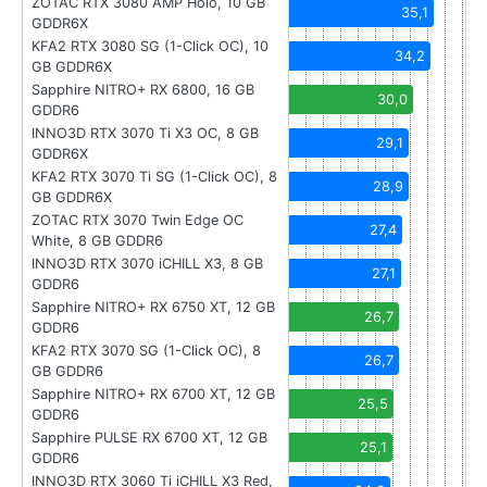
ZOTAC RTX 3080 AMP Holo, 10 GB
35,1
GDDR6X
KFA2 RTX 3080 SG (1-Click OC), 10
34,2
GB GDDR6X
Sapphire NITRO+ RX 6800, 16 GB
30,0
GDDR6
INNO3D RTX 3070 Ti X3 OC, 8 GB
29,1
GDDR6X
KFA2 RTX 3070 Ti SG (1-Click OC), 8
28,9
GB GDDR6X
ZOTAC RTX 3070 Twin Edge OC
27,4
White, 8 GB GDDR6
INNO3D RTX 3070 iCHILL X3, 8 GB
27,1
GDDR6
Sapphire NITRO+ RX 6750 XT, 12 GB
26,7
GDDR6
KFA2 RTX 3070 SG (1-Click OC), 8
26,7
GB GDDR6
Sapphire NITRO+ RX 6700 XT, 12 GB
25,5
GDDR6
Sapphire PULSE RX 6700 XT, 12 GB
25,1
GDDR6
INNO3D RTX 3060 Ti iCHILL X3 Red,