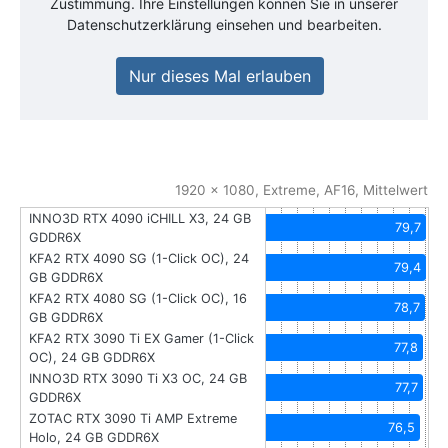
Zustimmung. Ihre Einstellungen können Sie in unserer
Datenschutzerklärung einsehen und bearbeiten.
Nur dieses Mal erlauben
1920 x 1080, Extreme, AF16, Mittelwert
INNO3D RTX 4090 iCHILL X3, 24 GB
79,7
GDDR6X
KFA2 RTX 4090 SG (1-Click OC), 24
79,4
GB GDDR6X
KFA2 RTX 4080 SG (1-Click OC), 16
78,7
GB GDDR6X
KFA2 RTX 3090 Ti EX Gamer (1-Click
77,8
OC), 24 GB GDDR6X
INNO3D RTX 3090 Ti X3 OC, 24 GB
77,7
GDDR6X
ZOTAC RTX 3090 Ti AMP Extreme
76,5
Holo, 24 GB GDDR6X