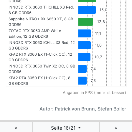
GDDR6
INNO3D RTX 3060 Ti iCHILL X3 Red,
15,0
8 GB GDDR6
Sapphire NITRO+ RX 6650 XT, 8 GB
12,8
GDDR6
ZOTAC RTX 3060 AMP White
11,1
Edition, 12 GB GDDR6
INNO3D RTX 3060 iCHILL X3 Red, 12
11,0
GB GDDR6
KFA2 RTX 3060 EX (1-Click OC), 12
10,7
GB GDDR6
INNO3D RTX 3050 Twin X2 OC, 8 GB
7,4
GDDR6
KFA2 RTX 3050 EX (1-Click OC), 8
7,3
GB GDDR6
Angaben in FPS (mehr ist besser)
Autor: Patrick von Brunn, Stefan Boller
«
Seite 16/21
»