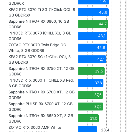
46,1
GDDR6X
KFA2 RTX 3070 Ti SG (1-Click OC), 8
45,8
GB GDDR6X
Sapphire NITRO+ RX 6800, 16 GB
44,7
GDDR6
INNO3D RTX 3070 iCHILL X3, 8 GB
43,1
GDDR6
ZOTAC RTX 3070 Twin Edge OC
42,6
White, 8 GB GDDR6
KFA2 RTX 3070 SG (1-Click OC), 8
42,1
GB GDDR6
Sapphire NITRO+ RX 6750 XT, 12 GB
39,5
GDDR6
INNO3D RTX 3060 Ti iCHILL X3 Red,
37,8
8 GB GDDR6
Sapphire NITRO+ RX 6700 XT, 12 GB
37,6
GDDR6
Sapphire PULSE RX 6700 XT, 12 GB
37,5
GDDR6
Sapphire NITRO+ RX 6650 XT, 8 GB
31,0
GDDR6
ZOTAC RTX 3060 AMP White
28,4