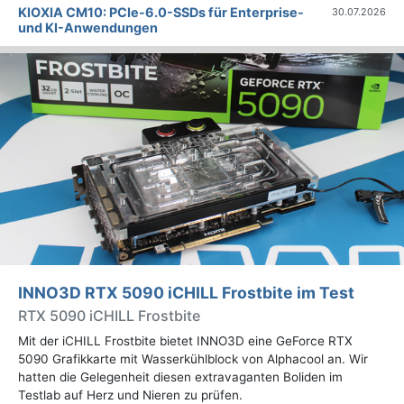
KIOXIA CM10: PCIe-6.0-SSDs für Enterprise-
30.07.2026
und KI-Anwendungen
INNO3D RTX 5090 iCHILL Frostbite im Test
RTX 5090 iCHILL Frostbite
Mit der iCHILL Frostbite bietet INNO3D eine GeForce RTX
5090 Grafikkarte mit Wasserkühlblock von Alphacool an. Wir
hatten die Gelegenheit diesen extravaganten Boliden im
Testlab auf Herz und Nieren zu prüfen.