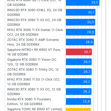
KFA2 RTX 4080 SG (1-Click OC), 16
34,0
GB GDDR6X
INNO3D RTX 3090 iCHILL X3, 24 GB
30,1
GDDR6X
INNO3D RTX 3090 Ti X3 OC, 24 GB
30,0
GDDR6X
KFA2 RTX 3090 Ti EX Gamer (1-Click
29,9
OC), 24 GB GDDR6X
ZOTAC RTX 3090 Ti AMP Extreme
28,8
Holo, 24 GB GDDR6X
Sapphire NITRO+ RX 6950 XT Pure,
26,7
16 GB GDDR6
Gigabyte RTX 3080 Ti Vision OC
26,5
12G, 12 GB GDDR6X
ZOTAC RTX 3080 Ti Trinity OC, 12
26,3
GB GDDR6X
KFA2 RTX 3080 Ti SG (1-Click OC),
26,2
12 GB GDDR6X
INNO3D RTX 3080 Ti X3 OC, 12 GB
26,2
GDDR6X
Nvidia RTX 3080 Ti Founders
25,8
Edition, 12 GB GDDR6X
Sapphire TOXIC RX 6900 XT Limited,