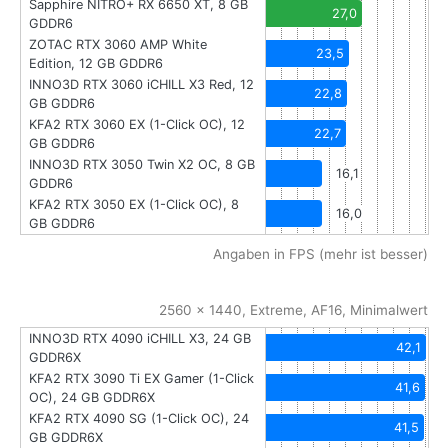
Sapphire NITRO+ RX 6650 XT, 8 GB
27,0
GDDR6
ZOTAC RTX 3060 AMP White
23,5
Edition, 12 GB GDDR6
INNO3D RTX 3060 iCHILL X3 Red, 12
22,8
GB GDDR6
KFA2 RTX 3060 EX (1-Click OC), 12
22,7
GB GDDR6
INNO3D RTX 3050 Twin X2 OC, 8 GB
16,1
GDDR6
KFA2 RTX 3050 EX (1-Click OC), 8
16,0
GB GDDR6
Angaben in FPS (mehr ist besser)
2560 x 1440, Extreme, AF16, Minimalwert
INNO3D RTX 4090 iCHILL X3, 24 GB
42,1
GDDR6X
KFA2 RTX 3090 Ti EX Gamer (1-Click
41,6
OC), 24 GB GDDR6X
KFA2 RTX 4090 SG (1-Click OC), 24
41,5
GB GDDR6X