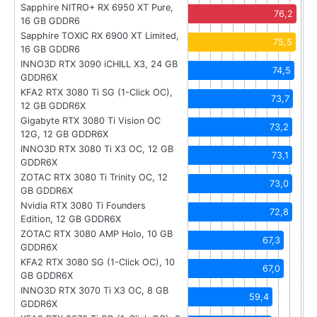
Sapphire NITRO+ RX 6950 XT Pure,
76,2
16 GB GDDR6
Sapphire TOXIC RX 6900 XT Limited,
75,5
16 GB GDDR6
INNO3D RTX 3090 iCHILL X3, 24 GB
74,5
GDDR6X
KFA2 RTX 3080 Ti SG (1-Click OC),
73,7
12 GB GDDR6X
Gigabyte RTX 3080 Ti Vision OC
73,2
12G, 12 GB GDDR6X
INNO3D RTX 3080 Ti X3 OC, 12 GB
73,1
GDDR6X
ZOTAC RTX 3080 Ti Trinity OC, 12
73,0
GB GDDR6X
Nvidia RTX 3080 Ti Founders
72,8
Edition, 12 GB GDDR6X
ZOTAC RTX 3080 AMP Holo, 10 GB
67,3
GDDR6X
KFA2 RTX 3080 SG (1-Click OC), 10
67,0
GB GDDR6X
INNO3D RTX 3070 Ti X3 OC, 8 GB
59,4
GDDR6X