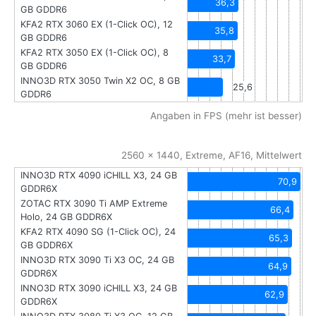
36,3
GB GDDR6
KFA2 RTX 3060 EX (1-Click OC), 12
35,8
GB GDDR6
KFA2 RTX 3050 EX (1-Click OC), 8
33,7
GB GDDR6
INNO3D RTX 3050 Twin X2 OC, 8 GB
25,6
GDDR6
Angaben in FPS (mehr ist besser)
2560 x 1440, Extreme, AF16, Mittelwert
INNO3D RTX 4090 iCHILL X3, 24 GB
70,9
GDDR6X
ZOTAC RTX 3090 Ti AMP Extreme
66,4
Holo, 24 GB GDDR6X
KFA2 RTX 4090 SG (1-Click OC), 24
65,3
GB GDDR6X
INNO3D RTX 3090 Ti X3 OC, 24 GB
64,9
GDDR6X
INNO3D RTX 3090 iCHILL X3, 24 GB
62,9
GDDR6X