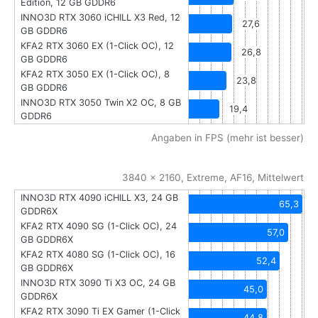
Edition, 12 GB GDDR6
INNO3D RTX 3060 iCHILL X3 Red, 12
27,6
GB GDDR6
KFA2 RTX 3060 EX (1-Click OC), 12
26,8
GB GDDR6
KFA2 RTX 3050 EX (1-Click OC), 8
23,8
GB GDDR6
INNO3D RTX 3050 Twin X2 OC, 8 GB
19,4
GDDR6
Angaben in FPS (mehr ist besser)
3840 x 2160, Extreme, AF16, Mittelwert
INNO3D RTX 4090 iCHILL X3, 24 GB
65,3
GDDR6X
KFA2 RTX 4090 SG (1-Click OC), 24
57,0
GB GDDR6X
KFA2 RTX 4080 SG (1-Click OC), 16
52,4
GB GDDR6X
INNO3D RTX 3090 Ti X3 OC, 24 GB
45,0
GDDR6X
KFA2 RTX 3090 Ti EX Gamer (1-Click
44,8