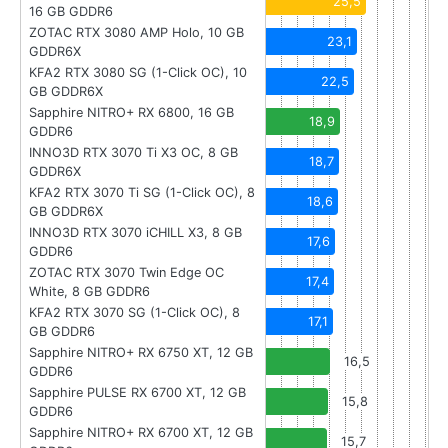
25,5
16 GB GDDR6
ZOTAC RTX 3080 AMP Holo, 10 GB
23,1
GDDR6X
KFA2 RTX 3080 SG (1-Click OC), 10
22,5
GB GDDR6X
Sapphire NITRO+ RX 6800, 16 GB
18,9
GDDR6
INNO3D RTX 3070 Ti X3 OC, 8 GB
18,7
GDDR6X
KFA2 RTX 3070 Ti SG (1-Click OC), 8
18,6
GB GDDR6X
INNO3D RTX 3070 iCHILL X3, 8 GB
17,6
GDDR6
ZOTAC RTX 3070 Twin Edge OC
17,4
White, 8 GB GDDR6
KFA2 RTX 3070 SG (1-Click OC), 8
17,1
GB GDDR6
Sapphire NITRO+ RX 6750 XT, 12 GB
16,5
GDDR6
Sapphire PULSE RX 6700 XT, 12 GB
15,8
GDDR6
Sapphire NITRO+ RX 6700 XT, 12 GB
15,7