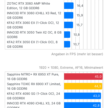
ZOTAC RTX 3060 AMP White
16,4
Edition, 12 GB GDDR6
INNO3D RTX 3060 iCHILL X3 Red, 12
15,9
GB GDDR6
KFA2 RTX 3060 EX (1-Click OC), 12
15,7
GB GDDR6
INNO3D RTX 3050 Twin X2 OC, 8 GB
10,8
GDDR6
KFA2 RTX 3050 EX (1-Click OC), 8
10,7
GB GDDR6
Angaben in FPS (mehr ist besser)
1920 x 1080, Extreme, AF16, Minimalwert
Sapphire NITRO+ RX 6950 XT Pure,
45,0
16 GB GDDR6
Sapphire TOXIC RX 6900 XT Limited,
44,3
16 GB GDDR6
KFA2 RTX 4090 SG (1-Click OC), 24
43,0
GB GDDR6X
INNO3D RTX 4090 iCHILL X3, 24 GB
42,8
GDDR6X