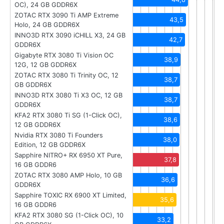
OC), 24 GB GDDR6X
ZOTAC RTX 3090 Ti AMP Extreme
43,5
Holo, 24 GB GDDR6X
INNO3D RTX 3090 iCHILL X3, 24 GB
42,7
GDDR6X
Gigabyte RTX 3080 Ti Vision OC
38,9
12G, 12 GB GDDR6X
ZOTAC RTX 3080 Ti Trinity OC, 12
38,7
GB GDDR6X
INNO3D RTX 3080 Ti X3 OC, 12 GB
38,7
GDDR6X
KFA2 RTX 3080 Ti SG (1-Click OC),
38,6
12 GB GDDR6X
Nvidia RTX 3080 Ti Founders
38,0
Edition, 12 GB GDDR6X
Sapphire NITRO+ RX 6950 XT Pure,
37,8
16 GB GDDR6
ZOTAC RTX 3080 AMP Holo, 10 GB
36,6
GDDR6X
Sapphire TOXIC RX 6900 XT Limited,
35,6
16 GB GDDR6
KFA2 RTX 3080 SG (1-Click OC), 10
33,2