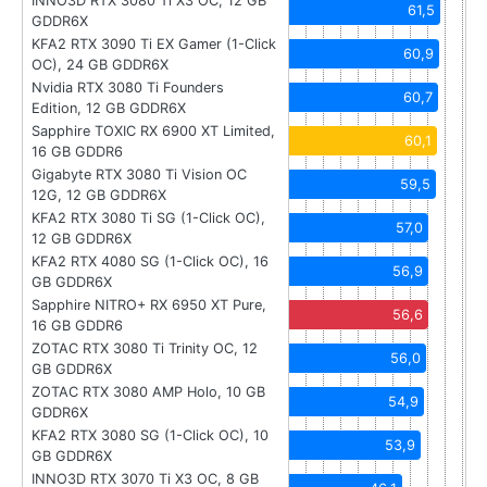
INNO3D RTX 3080 Ti X3 OC, 12 GB
61,5
GDDR6X
KFA2 RTX 3090 Ti EX Gamer (1-Click
60,9
OC), 24 GB GDDR6X
Nvidia RTX 3080 Ti Founders
60,7
Edition, 12 GB GDDR6X
Sapphire TOXIC RX 6900 XT Limited,
60,1
16 GB GDDR6
Gigabyte RTX 3080 Ti Vision OC
59,5
12G, 12 GB GDDR6X
KFA2 RTX 3080 Ti SG (1-Click OC),
57,0
12 GB GDDR6X
KFA2 RTX 4080 SG (1-Click OC), 16
56,9
GB GDDR6X
Sapphire NITRO+ RX 6950 XT Pure,
56,6
16 GB GDDR6
ZOTAC RTX 3080 Ti Trinity OC, 12
56,0
GB GDDR6X
ZOTAC RTX 3080 AMP Holo, 10 GB
54,9
GDDR6X
KFA2 RTX 3080 SG (1-Click OC), 10
53,9
GB GDDR6X
INNO3D RTX 3070 Ti X3 OC, 8 GB