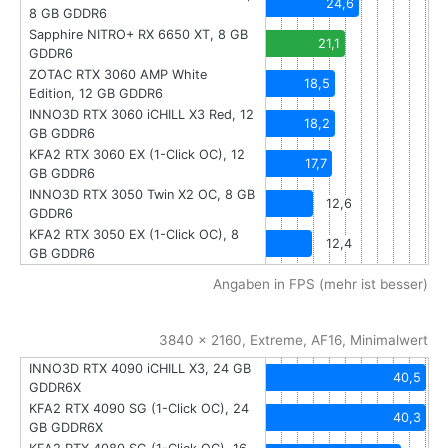
24,6
8 GB GDDR6
Sapphire NITRO+ RX 6650 XT, 8 GB
21,1
GDDR6
ZOTAC RTX 3060 AMP White
18,5
Edition, 12 GB GDDR6
INNO3D RTX 3060 iCHILL X3 Red, 12
18,2
GB GDDR6
KFA2 RTX 3060 EX (1-Click OC), 12
17,7
GB GDDR6
INNO3D RTX 3050 Twin X2 OC, 8 GB
12,6
GDDR6
KFA2 RTX 3050 EX (1-Click OC), 8
12,4
GB GDDR6
Angaben in FPS (mehr ist besser)
3840 x 2160, Extreme, AF16, Minimalwert
INNO3D RTX 4090 iCHILL X3, 24 GB
40,5
GDDR6X
KFA2 RTX 4090 SG (1-Click OC), 24
40,3
GB GDDR6X