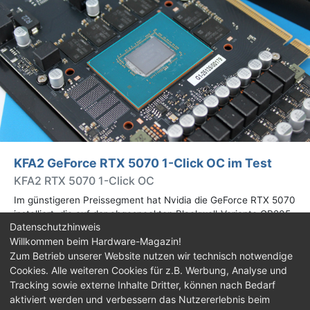
KFA2 GeForce RTX 5070 1-Click OC im Test
KFA2 RTX 5070 1-Click OC
Im günstigeren Preissegment hat Nvidia die GeForce RTX 5070
installiert, die auf der abgespeckten Blackwell-Variante GB205
Datenschutzhinweis
basiert. Wir haben uns ein Custom-Design von Hersteller KFA2
Willkommen beim Hardware-Magazin!
im Test genauer angesehen.
Zum Betrieb unserer Website nutzen wir technisch notwendige
Cookies. Alle weiteren Cookies für z.B. Werbung, Analyse und
Impressum
|
Kontakt
|
Jobs
|
Datenschutz
|
Tracking sowie externe Inhalte Dritter, können nach Bedarf
Consent‑Einstellungen
|
Haftungsausschluss
aktiviert werden und verbessern das Nutzererlebnis beim