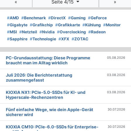
«
Seite 4/15
»
#
AMD
#
Benchmark
#
DirectX
#
Gaming
#
GeForce
#
Gigabyte
#
Grafikchip
#
Grafikkarte
#
Kühlung
#
Monitor
#
MSI
#
Netzteil
#
Nvidia
#
Overclocking
#
Radeon
#
Sapphire
#
Technologie
#
XFX
#
ZOTAC
PC-Grundausstattung: Diese Programme
05.08.2026
braucht man im Alltag wirklich
Juli 2026: Die Bericht­erstattung
03.08.2026
zusammengefasst
KIOXIA NX1: PCIe-5.0-SSDs für KI- und
03.08.2026
Hyperscale-Rechenzentren
Fünf einfache Wege, wie dein Apple-Gerät
30.07.2026
sicherer wird
KIOXIA CM10: PCIe-6.0-SSDs für Enterprise-
30.07.2026