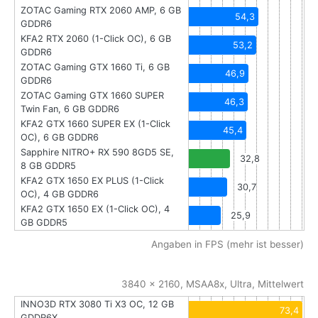
ZOTAC Gaming RTX 2060 AMP, 6 GB
54,3
GDDR6
KFA2 RTX 2060 (1-Click OC), 6 GB
53,2
GDDR6
ZOTAC Gaming GTX 1660 Ti, 6 GB
46,9
GDDR6
ZOTAC Gaming GTX 1660 SUPER
46,3
Twin Fan, 6 GB GDDR6
KFA2 GTX 1660 SUPER EX (1-Click
45,4
OC), 6 GB GDDR6
Sapphire NITRO+ RX 590 8GD5 SE,
32,8
8 GB GDDR5
KFA2 GTX 1650 EX PLUS (1-Click
30,7
OC), 4 GB GDDR6
KFA2 GTX 1650 EX (1-Click OC), 4
25,9
GB GDDR5
Angaben in FPS (mehr ist besser)
3840 x 2160, MSAA8x, Ultra, Mittelwert
INNO3D RTX 3080 Ti X3 OC, 12 GB
73,4
GDDR6X