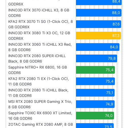
88,4
GDDR6X
INNO3D RTX 3070 iCHILL X3, 8 GB
88,0
GDDR6
KFA2 RTX 3070 Ti SG (1-Click OC), 8
87,6
GB GDDR6X
INNO3D RTX 3080 Ti X3 OC, 12 GB
87,3
GDDR6X
INNO3D RTX 3060 Ti iCHILL X3 Red,
84,0
8 GB GDDR6
INNO3D RTX 2080 SUPER iCHILL
79,8
Black, 8 GB GDDR6
Sapphire NITRO+ RX 6800, 16 GB
75,4
GDDR6
KFA2 RTX 2080 Ti EX (1-Click OC),
75,4
11 GB GDDR6
INNO3D RTX 2080 Ti iCHILL Black,
75,1
11 GB GDDR6
MSI RTX 2080 SUPER Gaming X Trio,
74,9
8 GB GDDR6
Sapphire TOXIC RX 6900 XT Limited,
74,0
16 GB GDDR6
ZOTAC Gaming RTX 2080 AMP, 8 GB
73,5