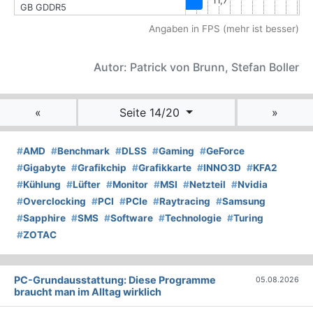
11,7
GB GDDR5
Angaben in FPS (mehr ist besser)
Autor: Patrick von Brunn, Stefan Boller
«
Seite 14/20
»
#
AMD
#
Benchmark
#
DLSS
#
Gaming
#
GeForce
#
Gigabyte
#
Grafikchip
#
Grafikkarte
#
INNO3D
#
KFA2
#
Kühlung
#
Lüfter
#
Monitor
#
MSI
#
Netzteil
#
Nvidia
#
Overclocking
#
PCI
#
PCIe
#
Raytracing
#
Samsung
#
Sapphire
#
SMS
#
Software
#
Technologie
#
Turing
#
ZOTAC
PC-Grundausstattung: Diese Programme
05.08.2026
braucht man im Alltag wirklich