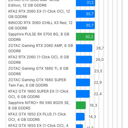
31,2
Edition, 12 GB GDDR6
KFA2 RTX 3060 EX (1-Click OC), 12
30,7
GB GDDR6
INNO3D RTX 3060 iCHILL X3 Red, 12
30,7
GB GDDR6
Sapphire PULSE RX 5700 8G, 8 GB
30,2
GDDR6
ZOTAC Gaming RTX 2060 AMP, 6 GB
26,7
GDDR6
KFA2 RTX 2060 (1-Click OC), 6 GB
26,0
GDDR6
ZOTAC Gaming GTX 1660 Ti, 6 GB
23,5
GDDR6
ZOTAC Gaming GTX 1660 SUPER
22,9
Twin Fan, 6 GB GDDR6
KFA2 GTX 1660 SUPER EX (1-Click
22,4
OC), 6 GB GDDR6
Sapphire NITRO+ RX 590 8GD5 SE,
16,3
8 GB GDDR5
KFA2 GTX 1650 EX PLUS (1-Click
14,3
OC), 4 GB GDDR6
KFA2 GTX 1650 EX (1-Click OC), 4