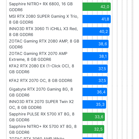
Sapphire NITRO+ RX 6800, 16 GB
42,0
GDDR6
MSI RTX 2080 SUPER Gaming X Trio,
41,8
8 GB GDDR6
INNO3D RTX 3060 Ti iCHILL X3 Red,
40,2
8 GB GDDR6
ZOTAC Gaming RTX 2080 AMP, 8 GB
38,6
GDDR6
ZOTAC Gaming RTX 2070 AMP
38,1
Extreme, 8 GB GDDR6
KFA2 RTX 2080 EX (1-Click OC), 8
37,5
GB GDDR6
KFA2 RTX 2070 OC, 8 GB GDDR6
37,5
Gigabyte RTX 2070 Gaming 8G, 8
36,4
GB GDDR6
INNO3D RTX 2070 SUPER Twin X2
35,3
OC, 8 GB GDDR6
Sapphire PULSE RX 5700 XT 8G, 8
33,6
GB GDDR6
Sapphire NITRO+ RX 5700 XT 8G, 8
32,5
GB GDDR6
ZOTAC RTX 3060 AMP White