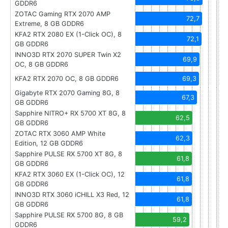
GDDR6
ZOTAC Gaming RTX 2070 AMP
72,7
Extreme, 8 GB GDDR6
KFA2 RTX 2080 EX (1-Click OC), 8
72,1
GB GDDR6
INNO3D RTX 2070 SUPER Twin X2
69,9
OC, 8 GB GDDR6
KFA2 RTX 2070 OC, 8 GB GDDR6
69,3
Gigabyte RTX 2070 Gaming 8G, 8
67,3
GB GDDR6
Sapphire NITRO+ RX 5700 XT 8G, 8
62,5
GB GDDR6
ZOTAC RTX 3060 AMP White
62,3
Edition, 12 GB GDDR6
Sapphire PULSE RX 5700 XT 8G, 8
61,8
GB GDDR6
KFA2 RTX 3060 EX (1-Click OC), 12
61,8
GB GDDR6
INNO3D RTX 3060 iCHILL X3 Red, 12
61,8
GB GDDR6
Sapphire PULSE RX 5700 8G, 8 GB
59,2
GDDR6