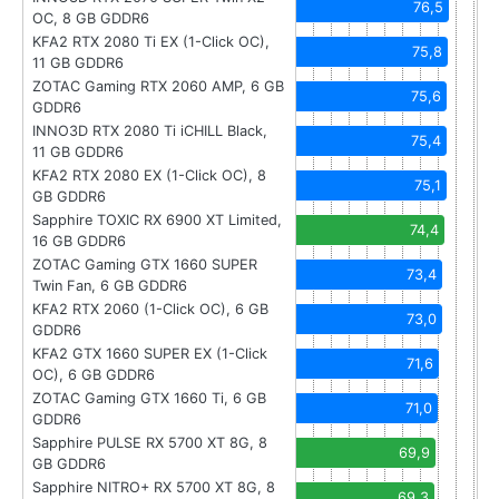
76,5
OC, 8 GB GDDR6
KFA2 RTX 2080 Ti EX (1-Click OC),
75,8
11 GB GDDR6
ZOTAC Gaming RTX 2060 AMP, 6 GB
75,6
GDDR6
INNO3D RTX 2080 Ti iCHILL Black,
75,4
11 GB GDDR6
KFA2 RTX 2080 EX (1-Click OC), 8
75,1
GB GDDR6
Sapphire TOXIC RX 6900 XT Limited,
74,4
16 GB GDDR6
ZOTAC Gaming GTX 1660 SUPER
73,4
Twin Fan, 6 GB GDDR6
KFA2 RTX 2060 (1-Click OC), 6 GB
73,0
GDDR6
KFA2 GTX 1660 SUPER EX (1-Click
71,6
OC), 6 GB GDDR6
ZOTAC Gaming GTX 1660 Ti, 6 GB
71,0
GDDR6
Sapphire PULSE RX 5700 XT 8G, 8
69,9
GB GDDR6
Sapphire NITRO+ RX 5700 XT 8G, 8
69,3