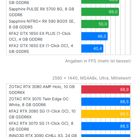
GB GDDR6
Sapphire PULSE RX 5700 8G, 8 GB
69,0
GDDR6
Sapphire NITRO+ RX 590 8GD5 SE,
50,0
8 GB GDDR5
KFA2 GTX 1650 EX PLUS (1-Click
48,0
OC), 4 GB GDDR6
KFA2 GTX 1650 EX (1-Click OC), 4
40,4
GB GDDR5
Angaben in FPS (mehr ist besser)
2560 x 1440, MSAA8x, Ultra, Mittelwert
ZOTAC RTX 3080 AMP Holo, 10 GB
88,9
GDDR6X
ZOTAC RTX 3070 Twin Edge OC
88,5
White, 8 GB GDDR6
KFA2 RTX 3080 SG (1-Click OC), 10
88,5
GB GDDR6X
KFA2 RTX 3070 SG (1-Click OC), 8
88,5
GB GDDR6
INNO3D RTX 3090 iCHILL X3, 24 GB