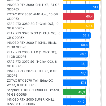
INNO3D RTX 3090 iCHILL X3, 24 GB
70,1
GDDR6X
ZOTAC RTX 3080 AMP Holo, 10 GB
60,4
GDDR6X
KFA2 RTX 3080 SG (1-Click OC), 10
59,4
GB GDDR6X
KFA2 RTX 3070 Ti SG (1-Click OC), 8
53,9
GB GDDR6X
INNO3D RTX 2080 Ti iCHILL Black,
50,4
11 GB GDDR6
KFA2 RTX 2080 Ti EX (1-Click OC),
48,5
11 GB GDDR6
KFA2 RTX 3070 SG (1-Click OC), 8
48,1
GB GDDR6
INNO3D RTX 3070 iCHILL X3, 8 GB
48,1
GDDR6
ZOTAC RTX 3070 Twin Edge OC
47,4
White, 8 GB GDDR6
Sapphire TOXIC RX 6900 XT Limited,
45,3
16 GB GDDR6
INNO3D RTX 2080 SUPER iCHILL
44,0
Black, 8 GB GDDR6