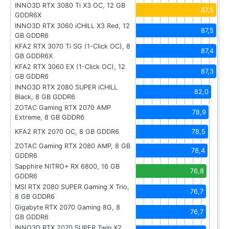
INNO3D RTX 3080 Ti X3 OC, 12 GB
87,5
GDDR6X
INNO3D RTX 3060 iCHILL X3 Red, 12
87,5
GB GDDR6
KFA2 RTX 3070 Ti SG (1-Click OC), 8
87,4
GB GDDR6X
KFA2 RTX 3060 EX (1-Click OC), 12
87,3
GB GDDR6
INNO3D RTX 2080 SUPER iCHILL
82,0
Black, 8 GB GDDR6
ZOTAC Gaming RTX 2070 AMP
78,9
Extreme, 8 GB GDDR6
KFA2 RTX 2070 OC, 8 GB GDDR6
78,5
ZOTAC Gaming RTX 2080 AMP, 8 GB
78,4
GDDR6
Sapphire NITRO+ RX 6800, 16 GB
76,8
GDDR6
MSI RTX 2080 SUPER Gaming X Trio,
76,7
8 GB GDDR6
Gigabyte RTX 2070 Gaming 8G, 8
76,7
GB GDDR6
INNO3D RTX 2070 SUPER Twin X2