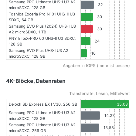
Samsung PRO Ultimate UHS-I U3 A2
32
microSDXC, 128 GB
Toshiba Exceria Pro N101 UHS-II U3
30
SDXC, 64 GB
Samsung EVO Plus (2024) UHS-I U3
30
A2 microSDXC, 1 TB
PNY EliteX-PRO 60 UHS-II U3 SDXC,
24
128 GB
Samsung EVO Plus UHS-I U3 A2
16
microSDXC, 128 GB
Angaben in IOPS (mehr ist besser)
4K-Blöcke, Datenraten
Transferrate, Lesen, Mittelwert
Delock SD Express EX I V30, 256 GB
35,08
Samsung PRO Ultimate UHS-I U3 A2
14,27
microSDXC, 128 GB
Samsung PRO Ultimate UHS-I U3 A2
13,58
microSDXC, 256 GB