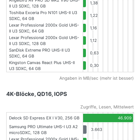
Angelbird AV PRO SD MK2 V90 UHS-
1,38
II U3 SDXC, 128 GB
Toshiba Exceria Pro N101 UHS-II U3
1,22
SDXC, 64 GB
Lexar Professional 2000x Gold UHS-
1,16
II U3 SDXC, 64 GB
Lexar Professional 2000x Gold UHS-
1,12
II U3 SDXC, 128 GB
SanDisk Extreme PRO UHS-II U3
0,63
SDXC, 64 GB
Kingston Canvas React Plus UHS-II
0,30
U3 SDXC, 64 GB
Angaben in MB/sec (mehr ist besser)
4K-Blöcke, QD16, IOPS
Zugriffe, Lesen, Mittelwert
Delock SD Express EX I V30, 256 GB
46.909
Samsung PRO Ultimate UHS-I U3 A2
3.663
microSDXC, 128 GB
Lexar Professional 2000x Gold UHS-