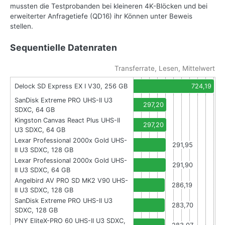
mussten die Testprobanden bei kleineren 4K-Blöcken und bei
erweiterter Anfragetiefe (QD16) ihr Können unter Beweis
stellen.
Sequentielle Datenraten
Transferrate, Lesen, Mittelwert
Delock SD Express EX I V30, 256 GB
724,19
SanDisk Extreme PRO UHS-II U3
297,20
SDXC, 64 GB
Kingston Canvas React Plus UHS-II
297,20
U3 SDXC, 64 GB
Lexar Professional 2000x Gold UHS-
291,95
II U3 SDXC, 128 GB
Lexar Professional 2000x Gold UHS-
291,90
II U3 SDXC, 64 GB
Angelbird AV PRO SD MK2 V90 UHS-
286,19
II U3 SDXC, 128 GB
SanDisk Extreme PRO UHS-II U3
283,70
SDXC, 128 GB
PNY EliteX-PRO 60 UHS-II U3 SDXC,