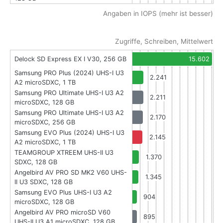
Angaben in IOPS (mehr ist besser)
Zugriffe, Schreiben, Mittelwert
Delock SD Express EX I V30, 256 GB
15.602
Samsung PRO Plus (2024) UHS-I U3
2.241
A2 microSDXC, 1 TB
Samsung PRO Ultimate UHS-I U3 A2
2.211
microSDXC, 128 GB
Samsung PRO Ultimate UHS-I U3 A2
2.170
microSDXC, 256 GB
Samsung EVO Plus (2024) UHS-I U3
2.145
A2 microSDXC, 1 TB
TEAMGROUP XTREEM UHS-II U3
1.370
SDXC, 128 GB
Angelbird AV PRO SD MK2 V60 UHS-
1.345
II U3 SDXC, 128 GB
Samsung EVO Plus UHS-I U3 A2
904
microSDXC, 128 GB
Angelbird AV PRO microSD V60
895
UHS-II U3 A1 microSDXC, 128 GB