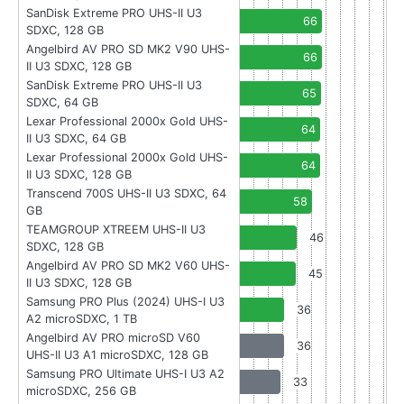
SanDisk Extreme PRO UHS-II U3
66
SDXC, 128 GB
Angelbird AV PRO SD MK2 V90 UHS-
66
II U3 SDXC, 128 GB
SanDisk Extreme PRO UHS-II U3
65
SDXC, 64 GB
Lexar Professional 2000x Gold UHS-
64
II U3 SDXC, 64 GB
Lexar Professional 2000x Gold UHS-
64
II U3 SDXC, 128 GB
Transcend 700S UHS-II U3 SDXC, 64
58
GB
TEAMGROUP XTREEM UHS-II U3
46
SDXC, 128 GB
Angelbird AV PRO SD MK2 V60 UHS-
45
II U3 SDXC, 128 GB
Samsung PRO Plus (2024) UHS-I U3
36
A2 microSDXC, 1 TB
Angelbird AV PRO microSD V60
36
UHS-II U3 A1 microSDXC, 128 GB
Samsung PRO Ultimate UHS-I U3 A2
33
microSDXC, 256 GB