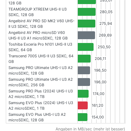
283,07
128 GB
TEAMGROUP XTREEM UHS-II U3
280,05
SDXC, 128 GB
Angelbird AV PRO SD MK2 V60 UHS-
275,94
II U3 SDXC, 128 GB
Angelbird AV PRO microSD V60
269,69
UHS-II U3 A1 microSDXC, 128 GB
Toshiba Exceria Pro N101 UHS-II U3
250,50
SDXC, 64 GB
Transcend 700S UHS-II U3 SDXC, 64
206,11
GB
Samsung PRO Ultimate UHS-I U3 A2
196,50
microSDXC, 128 GB
Samsung PRO Ultimate UHS-I U3 A2
196,00
microSDXC, 256 GB
Samsung PRO Plus (2024) UHS-I U3
174,00
A2 microSDXC, 1 TB
Samsung EVO Plus (2024) UHS-I U3
161,20
A2 microSDXC, 1 TB
Samsung EVO Plus UHS-I U3 A2
154,00
microSDXC, 128 GB
Angaben in MB/sec (mehr ist besser)