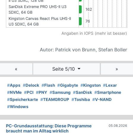
II U3 SDXC, 128 GB
SanDisk Extreme PRO UHS-II U3
162
SDXC, 64 GB
Kingston Canvas React Plus UHS-II
76
U3 SDXC, 64 GB
Angaben in IOPS (mehr ist besser)
Autor: Patrick von Brunn, Stefan Boller
«
Seite 5/10
»
#
Apps
#
Delock
#
Flash
#
Gigabyte
#
Kingston
#
Lexar
#
NVMe
#
PCI
#
PNY
#
Samsung
#
SanDisk
#
Smartphone
#
Speicherkarte
#
TEAMGROUP
#
Toshiba
#
V-NAND
#
Windows
PC-Grundausstattung: Diese Programme
05.08.2026
braucht man im Alltag wirklich