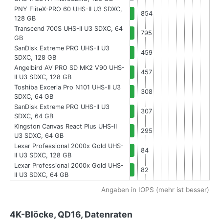
PNY EliteX-PRO 60 UHS-II U3 SDXC,
854
128 GB
Transcend 700S UHS-II U3 SDXC, 64
795
GB
SanDisk Extreme PRO UHS-II U3
459
SDXC, 128 GB
Angelbird AV PRO SD MK2 V90 UHS-
457
II U3 SDXC, 128 GB
Toshiba Exceria Pro N101 UHS-II U3
308
SDXC, 64 GB
SanDisk Extreme PRO UHS-II U3
307
SDXC, 64 GB
Kingston Canvas React Plus UHS-II
295
U3 SDXC, 64 GB
Lexar Professional 2000x Gold UHS-
84
II U3 SDXC, 128 GB
Lexar Professional 2000x Gold UHS-
82
II U3 SDXC, 64 GB
Angaben in IOPS (mehr ist besser)
4K-Blöcke, QD16, Datenraten