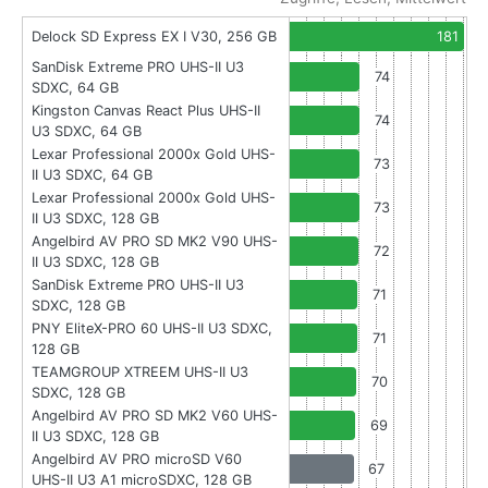
Delock SD Express EX I V30, 256 GB
181
SanDisk Extreme PRO UHS-II U3
74
SDXC, 64 GB
Kingston Canvas React Plus UHS-II
74
U3 SDXC, 64 GB
Lexar Professional 2000x Gold UHS-
73
II U3 SDXC, 64 GB
Lexar Professional 2000x Gold UHS-
73
II U3 SDXC, 128 GB
Angelbird AV PRO SD MK2 V90 UHS-
72
II U3 SDXC, 128 GB
SanDisk Extreme PRO UHS-II U3
71
SDXC, 128 GB
PNY EliteX-PRO 60 UHS-II U3 SDXC,
71
128 GB
TEAMGROUP XTREEM UHS-II U3
70
SDXC, 128 GB
Angelbird AV PRO SD MK2 V60 UHS-
69
II U3 SDXC, 128 GB
Angelbird AV PRO microSD V60
67
UHS-II U3 A1 microSDXC, 128 GB