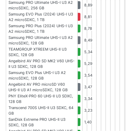
Samsung PRO Ultimate UHS-I U3 A2
8,89
microSDXC, 256 GB
Samsung EVO Plus (2024) UHS-I U3
8,81
A2 microSDXC, 1 TB
Samsung PRO Plus (2024) UHS-I U3
8,78
A2 microSDXC, 1 TB
Samsung PRO Ultimate UHS-I U3 A2
8,49
microSDXC, 128 GB
TEAMGROUP XTREEM UHS-II U3
5,34
SDXC, 128 GB
Angelbird AV PRO SD MK2 V60 UHS-
5,29
II U3 SDXC, 128 GB
Samsung EVO Plus UHS-I U3 A2
3,54
microSDXC, 128 GB
Angelbird AV PRO microSD V60
3,47
UHS-II U3 A1 microSDXC, 128 GB
PNY EliteX-PRO 60 UHS-II U3 SDXC,
3,34
128 GB
Transcend 700S UHS-II U3 SDXC, 64
3,23
GB
SanDisk Extreme PRO UHS-II U3
1,40
SDXC, 128 GB