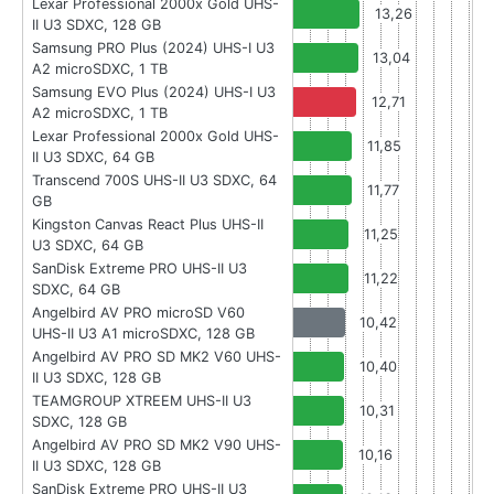
Lexar Professional 2000x Gold UHS-
13,26
II U3 SDXC, 128 GB
Samsung PRO Plus (2024) UHS-I U3
13,04
A2 microSDXC, 1 TB
Samsung EVO Plus (2024) UHS-I U3
12,71
A2 microSDXC, 1 TB
Lexar Professional 2000x Gold UHS-
11,85
II U3 SDXC, 64 GB
Transcend 700S UHS-II U3 SDXC, 64
11,77
GB
Kingston Canvas React Plus UHS-II
11,25
U3 SDXC, 64 GB
SanDisk Extreme PRO UHS-II U3
11,22
SDXC, 64 GB
Angelbird AV PRO microSD V60
10,42
UHS-II U3 A1 microSDXC, 128 GB
Angelbird AV PRO SD MK2 V60 UHS-
10,40
II U3 SDXC, 128 GB
TEAMGROUP XTREEM UHS-II U3
10,31
SDXC, 128 GB
Angelbird AV PRO SD MK2 V90 UHS-
10,16
II U3 SDXC, 128 GB
SanDisk Extreme PRO UHS-II U3