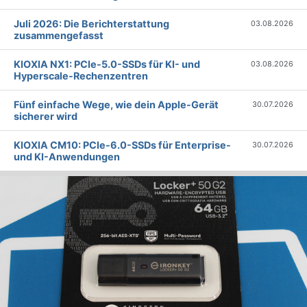
Juli 2026: Die Bericht­erstattung
03.08.2026
zusammengefasst
KIOXIA NX1: PCIe-5.0-SSDs für KI- und
03.08.2026
Hyperscale-Rechenzentren
Fünf einfache Wege, wie dein Apple-Gerät
30.07.2026
sicherer wird
KIOXIA CM10: PCIe-6.0-SSDs für Enterprise-
30.07.2026
und KI-Anwendungen