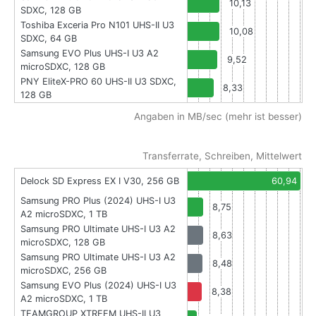
10,13
SDXC, 128 GB
Toshiba Exceria Pro N101 UHS-II U3
10,08
SDXC, 64 GB
Samsung EVO Plus UHS-I U3 A2
9,52
microSDXC, 128 GB
PNY EliteX-PRO 60 UHS-II U3 SDXC,
8,33
128 GB
Angaben in MB/sec (mehr ist besser)
Transferrate, Schreiben, Mittelwert
Delock SD Express EX I V30, 256 GB
60,94
Samsung PRO Plus (2024) UHS-I U3
8,75
A2 microSDXC, 1 TB
Samsung PRO Ultimate UHS-I U3 A2
8,63
microSDXC, 128 GB
Samsung PRO Ultimate UHS-I U3 A2
8,48
microSDXC, 256 GB
Samsung EVO Plus (2024) UHS-I U3
8,38
A2 microSDXC, 1 TB
TEAMGROUP XTREEM UHS-II U3