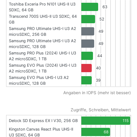
Toshiba Exceria Pro N101 UHS-II U3
63
SDXC, 64 GB
Transcend 700S UHS-II U3 SDXC, 64
52
GB
Samsung PRO Ultimate UHS-I U3 A2
49
microSDXC, 256 GB
Samsung PRO Ultimate UHS-I U3 A2
49
microSDXC, 128 GB
Samsung PRO Plus (2024) UHS-I U3
44
A2 microSDXC, 1 TB
Samsung EVO Plus (2024) UHS-I U3
40
A2 microSDXC, 1 TB
Samsung EVO Plus UHS-I U3 A2
39
microSDXC, 128 GB
Angaben in IOPS (mehr ist besser)
Zugriffe, Schreiben, Mittelwert
Delock SD Express EX I V30, 256 GB
115
Kingston Canvas React Plus UHS-II
68
U3 SDXC, 64 GB