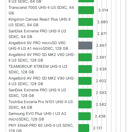
II U3 SDXC, 64 GB
Transcend 700S UHS-II U3 SDXC, 64
3.014
GB
Kingston Canvas React Plus UHS-II
2.880
U3 SDXC, 64 GB
SanDisk Extreme PRO UHS-II U3
2.871
SDXC, 64 GB
Angelbird AV PRO microSD V60
2.667
UHS-II U3 A1 microSDXC, 128 GB
Angelbird AV PRO SD MK2 V60 UHS-
2.661
II U3 SDXC, 128 GB
TEAMGROUP XTREEM UHS-II U3
2.639
SDXC, 128 GB
Angelbird AV PRO SD MK2 V90 UHS-
2.602
II U3 SDXC, 128 GB
SanDisk Extreme PRO UHS-II U3
2.593
SDXC, 128 GB
Toshiba Exceria Pro N101 UHS-II U3
2.582
SDXC, 64 GB
Samsung EVO Plus UHS-I U3 A2
2.438
microSDXC, 128 GB
PNY EliteX-PRO 60 UHS-II U3 SDXC,
2.131
128 GB