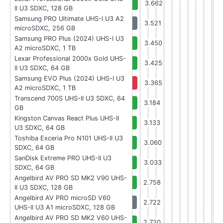
3.662
II U3 SDXC, 128 GB
Samsung PRO Ultimate UHS-I U3 A2
3.521
microSDXC, 256 GB
Samsung PRO Plus (2024) UHS-I U3
3.450
A2 microSDXC, 1 TB
Lexar Professional 2000x Gold UHS-
3.425
II U3 SDXC, 64 GB
Samsung EVO Plus (2024) UHS-I U3
3.365
A2 microSDXC, 1 TB
Transcend 700S UHS-II U3 SDXC, 64
3.184
GB
Kingston Canvas React Plus UHS-II
3.133
U3 SDXC, 64 GB
Toshiba Exceria Pro N101 UHS-II U3
3.060
SDXC, 64 GB
SanDisk Extreme PRO UHS-II U3
3.033
SDXC, 64 GB
Angelbird AV PRO SD MK2 V90 UHS-
2.758
II U3 SDXC, 128 GB
Angelbird AV PRO microSD V60
2.722
UHS-II U3 A1 microSDXC, 128 GB
Angelbird AV PRO SD MK2 V60 UHS-
2.720