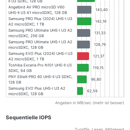
II U3 SDXC, 128 GB
Angelbird AV PRO microSD V60
143,40
UHS-II U3 A1 microSDXC, 128 GB
Samsung PRO Plus (2024) UHS-I U3
142,16
A2 microSDXC, 1 TB
Samsung PRO Ultimate UHS-I U3 A2
131,33
microSDXC, 256 GB
Samsung PRO Ultimate UHS-I U3 A2
128,76
microSDXC, 128 GB
Samsung EVO Plus (2024) UHS-I U3
121,37
A2 microSDXC, 1 TB
Toshiba Exceria Pro N101 UHS-II U3
119,15
SDXC, 64 GB
PNY EliteX-PRO 60 UHS-II U3 SDXC,
96,80
128 GB
Samsung EVO Plus UHS-I U3 A2
62,59
microSDXC, 128 GB
Angaben in MB/sec (mehr ist besser)
Sequentielle IOPS
Zugriffe, Lesen, Mittelwert