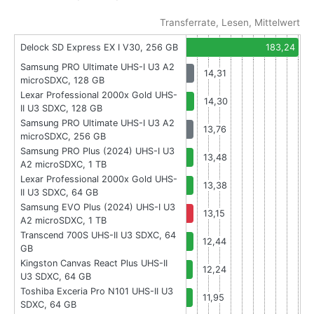
Transferrate, Lesen, Mittelwert
Delock SD Express EX I V30, 256 GB
183,24
Samsung PRO Ultimate UHS-I U3 A2
14,31
microSDXC, 128 GB
Lexar Professional 2000x Gold UHS-
14,30
II U3 SDXC, 128 GB
Samsung PRO Ultimate UHS-I U3 A2
13,76
microSDXC, 256 GB
Samsung PRO Plus (2024) UHS-I U3
13,48
A2 microSDXC, 1 TB
Lexar Professional 2000x Gold UHS-
13,38
II U3 SDXC, 64 GB
Samsung EVO Plus (2024) UHS-I U3
13,15
A2 microSDXC, 1 TB
Transcend 700S UHS-II U3 SDXC, 64
12,44
GB
Kingston Canvas React Plus UHS-II
12,24
U3 SDXC, 64 GB
Toshiba Exceria Pro N101 UHS-II U3
11,95
SDXC, 64 GB