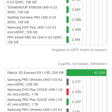
II U3 SDXC, 128 GB
TEAMGROUP XTREEM UHS-II U3
2.691
SDXC, 128 GB
SanDisk Extreme PRO UHS-II U3
2.586
SDXC, 128 GB
Samsung EVO Plus UHS-I U3 A2
2.445
microSDXC, 128 GB
PNY EliteX-PRO 60 UHS-II U3 SDXC,
2.164
128 GB
Angaben in IOPS (mehr ist besser)
Zugriffe, Schreiben, Mittelwert
Delock SD Express EX I V30, 256 GB
62.200
Samsung PRO Ultimate UHS-I U3 A2
2.277
microSDXC, 256 GB
Samsung EVO Plus (2024) UHS-I U3
2.255
A2 microSDXC, 1 TB
Samsung PRO Plus (2024) UHS-I U3
2.247
A2 microSDXC, 1 TB
Samsung PRO Ultimate UHS-I U3 A2
2.174