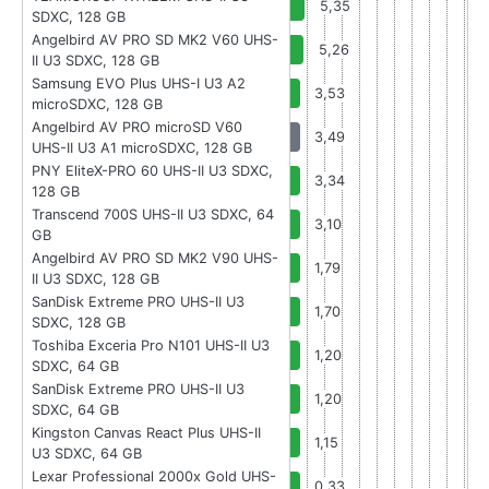
5,35
SDXC, 128 GB
Angelbird AV PRO SD MK2 V60 UHS-
5,26
II U3 SDXC, 128 GB
Samsung EVO Plus UHS-I U3 A2
3,53
microSDXC, 128 GB
Angelbird AV PRO microSD V60
3,49
UHS-II U3 A1 microSDXC, 128 GB
PNY EliteX-PRO 60 UHS-II U3 SDXC,
3,34
128 GB
Transcend 700S UHS-II U3 SDXC, 64
3,10
GB
Angelbird AV PRO SD MK2 V90 UHS-
1,79
II U3 SDXC, 128 GB
SanDisk Extreme PRO UHS-II U3
1,70
SDXC, 128 GB
Toshiba Exceria Pro N101 UHS-II U3
1,20
SDXC, 64 GB
SanDisk Extreme PRO UHS-II U3
1,20
SDXC, 64 GB
Kingston Canvas React Plus UHS-II
1,15
U3 SDXC, 64 GB
Lexar Professional 2000x Gold UHS-
0,33