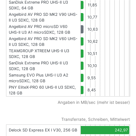
SanDisk Extreme PRO UHS-II U3
11,85
SDXC, 64 GB
Angelbird AV PRO SD MK2 V90 UHS-
10,77
II U3 SDXC, 128 GB
Angelbird AV PRO microSD V60
10,63
UHS-II U3 A1 microSDXC, 128 GB
Angelbird AV PRO SD MK2 V60 UHS-
10,62
II U3 SDXC, 128 GB
TEAMGROUP XTREEM UHS-II U3
10,51
SDXC, 128 GB
SanDisk Extreme PRO UHS-II U3
10,10
SDXC, 128 GB
Samsung EVO Plus UHS-I U3 A2
9,55
microSDXC, 128 GB
PNY EliteX-PRO 60 UHS-II U3 SDXC,
8,45
128 GB
Angaben in MB/sec (mehr ist besser)
Transferrate, Schreiben, Mittelwert
Delock SD Express EX I V30, 256 GB
242,97