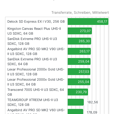
Transferrate, Schreiben, Mittelwert
Delock SD Express EX I V30, 256 GB
458,17
Kingston Canvas React Plus UHS-II
273,07
U3 SDXC, 64 GB
SanDisk Extreme PRO UHS-II U3
265,30
SDXC, 128 GB
Angelbird AV PRO SD MK2 V90 UHS-
263,17
II U3 SDXC, 128 GB
SanDisk Extreme PRO UHS-II U3
259,04
SDXC, 64 GB
Lexar Professional 2000x Gold UHS-
257,03
II U3 SDXC, 128 GB
Lexar Professional 2000x Gold UHS-
255,04
II U3 SDXC, 64 GB
Transcend 700S UHS-II U3 SDXC, 64
230,79
GB
TEAMGROUP XTREEM UHS-II U3
182,56
SDXC, 128 GB
Angelbird AV PRO SD MK2 V60 UHS-
178,09