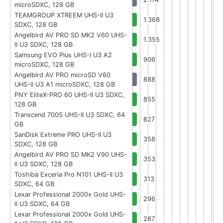
microSDXC, 128 GB
TEAMGROUP XTREEM UHS-II U3
1.368
SDXC, 128 GB
Angelbird AV PRO SD MK2 V60 UHS-
1.355
II U3 SDXC, 128 GB
Samsung EVO Plus UHS-I U3 A2
906
microSDXC, 128 GB
Angelbird AV PRO microSD V60
888
UHS-II U3 A1 microSDXC, 128 GB
PNY EliteX-PRO 60 UHS-II U3 SDXC,
855
128 GB
Transcend 700S UHS-II U3 SDXC, 64
827
GB
SanDisk Extreme PRO UHS-II U3
358
SDXC, 128 GB
Angelbird AV PRO SD MK2 V90 UHS-
353
II U3 SDXC, 128 GB
Toshiba Exceria Pro N101 UHS-II U3
313
SDXC, 64 GB
Lexar Professional 2000x Gold UHS-
296
II U3 SDXC, 64 GB
Lexar Professional 2000x Gold UHS-
287