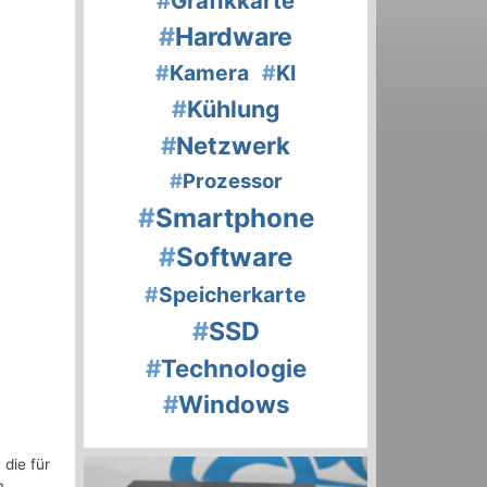
#
Grafikkarte
#
Hardware
#
Kamera
#
KI
#
Kühlung
#
Netzwerk
#
Prozessor
#
Smartphone
#
Software
#
Speicherkarte
#
SSD
#
Technologie
#
Windows
die für
m