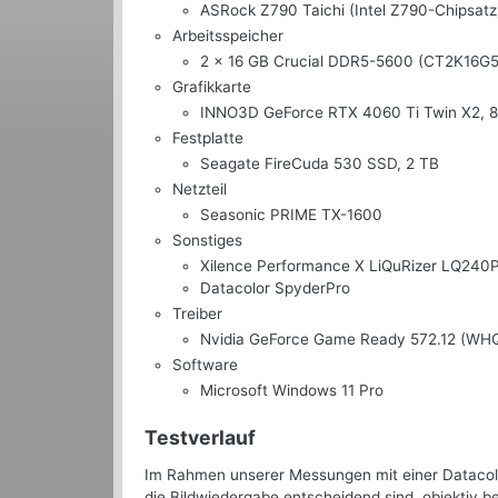
ASRock Z790 Taichi (Intel Z790-Chipsatz
Arbeitsspeicher
2 x 16 GB Crucial DDR5-5600 (CT2K16G
Grafikkarte
INNO3D GeForce RTX 4060 Ti Twin X2, 
Festplatte
Seagate FireCuda 530 SSD, 2 TB
Netzteil
Seasonic PRIME TX-1600
Sonstiges
Xilence Performance X LiQuRizer LQ240
Datacolor SpyderPro
Treiber
Nvidia GeForce Game Ready 572.12 (WH
Software
Microsoft Windows 11 Pro
Testverlauf
Im Rahmen unserer Messungen mit einer Datacolo
die Bildwiedergabe entscheidend sind, objektiv 