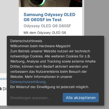
Samsung Odyssey OLED
G6 G60SF im Test
Odyssey OLED G6 G60SF
Mit dem Odyssey OLED G6
G60SF bietet Samsung einen QD-
Datenschutzhinweis
OLED Gaming-Monitor mit
Willkommen beim Hardware-Magazin!
schnellem 500-Hz-Panel und
Zum Betrieb unserer Website nutzen wir technisch
WQHD-Auflösung an. Wir haben
notwendige Cookies. Alle weiteren Cookies für z.B.
den 27 Zoll großen Monitor auf
Werbung, Analyse und Tracking sowie externe Inhalte
Herz und Nieren geprüft.
Dritter, können nach Bedarf aktiviert werden und
verbessern das Nutzererlebnis beim Besuch der
Website. Mehr Informationen in unserer
usschluss
Datenschutzerklärung
.
Ein Widerruf der Einwilligung ist jederzeit möglich.
Discord
Alle akzeptieren
Einstellungen anpassen
...