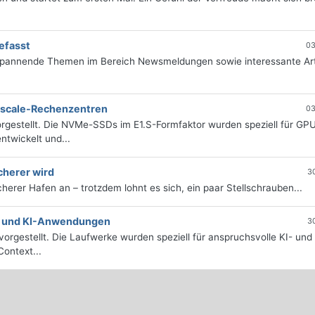
efasst
03
 spannende Themen im Bereich Newsmeldungen sowie interessante Art
erscale-Rechenzentren
03
rgestellt. Die NVMe-SSDs im E1.S-Formfaktor wurden speziell für GP
twickelt und...
cherer wird
3
icherer Hafen an – trotzdem lohnt es sich, ein paar Stellschrauben...
e- und KI-Anwendungen
3
orgestellt. Die Laufwerke wurden speziell für anspruchsvolle KI- und
ontext...