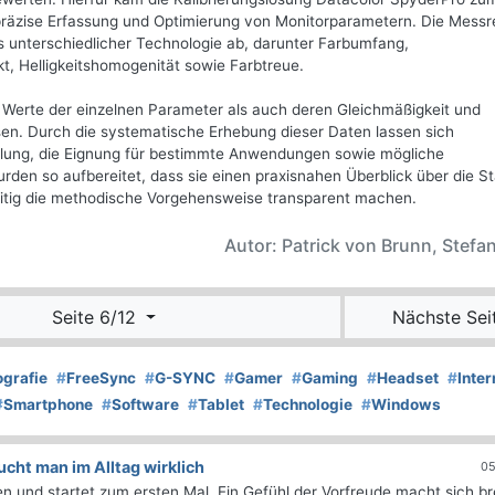
e präzise Erfassung und Optimierung von Monitorparametern. Die Messr
 unterschiedlicher Technologie ab, darunter Farbumfang,
kt, Helligkeitshomogenität sowie Farbtreue.
 Werte der einzelnen Parameter als auch deren Gleichmäßigkeit und
en. Durch die systematische Erhebung dieser Daten lassen sich
ellung, die Eignung für bestimmte Anwendungen sowie mögliche
rden so aufbereitet, dass sie einen praxisnahen Überblick über die S
itig die methodische Vorgehensweise transparent machen.
Autor: Patrick von Brunn, Stefan
Seite 6/12
Nächste Sei
ografie
#
FreeSync
#
G-SYNC
#
Gamer
#
Gaming
#
Headset
#
Inter
#
Smartphone
#
Software
#
Tablet
#
Technologie
#
Windows
ht man im Alltag wirklich
05
 und startet zum ersten Mal. Ein Gefühl der Vorfreude macht sich bre