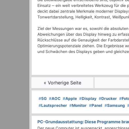
Einsatz ‒ ein weit verbreitetes Werkzeug für di
deckt dabei zentrale Merkmale moderner Displays
Tonwertdarstellung, Helligkeit, Kontrast, Weißpun
Ziel der Messungen war es, sowohl die absoluten
Abweichungen über das Display hinweg zu erfass
Rückschlüsse auf die Genauigkeit der Farbdarst
Optimierungspotenziale ziehen. Die Ergebnisse wu
und Schwächen des Displays geben und gleichze
« Vorherige Seite
#
5G
#
AOC
#
Apple
#
Display
#
Drucker
#
Fot
#
Lautsprecher
#
Monitor
#
Panel
#
Samsung
PC-Grundausstattung: Diese Programme brauc
Der neue Computer ist ausgepackt, angeschlossen