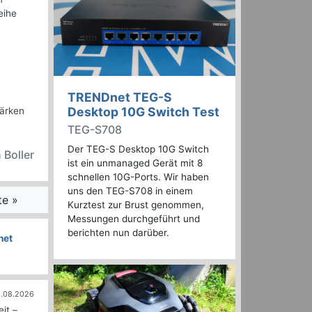
eihe
TRENDnet TEG-S
Desktop 10G Switch Test
tärken
TEG-S708
Der TEG-S Desktop 10G Switch
 Boller
ist ein unmanaged Gerät mit 8
schnellen 10G-Ports. Wir haben
uns den TEG-S708 in einem
te »
Kurztest zur Brust genommen,
Messungen durchgeführt und
berichten nun darüber.
net
.08.2026
it –