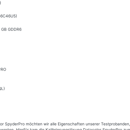
)
56C46U5)
8 GB GDDR6
PRO
QL)
r SpyderPro möchten wir alle Eigenschaften unserer Testprobanden, 
bewerten. Hierfür kam die Kalibrierungslösung Datacolor SpyderPro zu