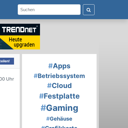
eilen!
#
Apps
#
Betriebssystem
00 Uhr
#
Cloud
#
Festplatte
#
Gaming
#
Gehäuse