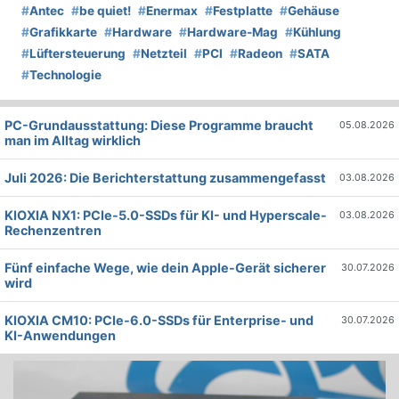
#
Antec
#
be quiet!
#
Enermax
#
Festplatte
#
Gehäuse
#
Grafikkarte
#
Hardware
#
Hardware-Mag
#
Kühlung
#
Lüftersteuerung
#
Netzteil
#
PCI
#
Radeon
#
SATA
#
Technologie
PC-Grundausstattung: Diese Programme braucht
05.08.2026
man im Alltag wirklich
Juli 2026: Die Bericht­erstattung zusammengefasst
03.08.2026
KIOXIA NX1: PCIe-5.0-SSDs für KI- und Hyperscale-
03.08.2026
Rechenzentren
Fünf einfache Wege, wie dein Apple-Gerät sicherer
30.07.2026
wird
KIOXIA CM10: PCIe-6.0-SSDs für Enterprise- und
30.07.2026
KI-Anwendungen