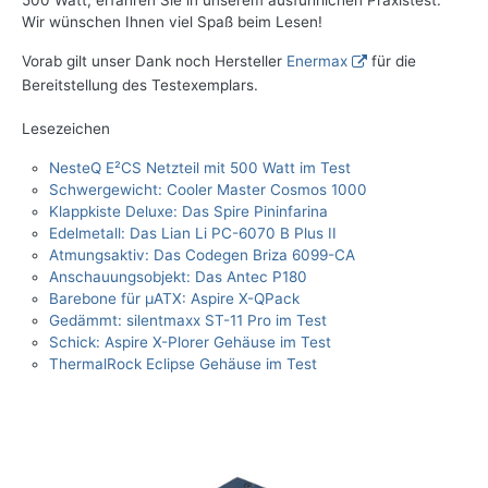
500 Watt, erfahren Sie in unserem ausführlichen Praxistest.
Wir wünschen Ihnen viel Spaß beim Lesen!
Vorab gilt unser Dank noch Hersteller
Enermax
für die
Bereitstellung des Testexemplars.
Lesezeichen
NesteQ E²CS Netzteil mit 500 Watt im Test
Schwergewicht: Cooler Master Cosmos 1000
Klappkiste Deluxe: Das Spire Pininfarina
Edelmetall: Das Lian Li PC-6070 B Plus II
Atmungsaktiv: Das Codegen Briza 6099-CA
Anschauungsobjekt: Das Antec P180
Barebone für µATX: Aspire X-QPack
Gedämmt: silentmaxx ST-11 Pro im Test
Schick: Aspire X-Plorer Gehäuse im Test
ThermalRock Eclipse Gehäuse im Test