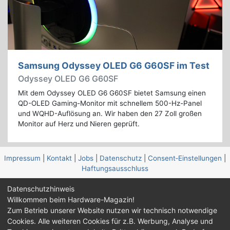
Samsung Odyssey OLED G6 G60SF im Test
Odyssey OLED G6 G60SF
Mit dem Odyssey OLED G6 G60SF bietet Samsung einen
QD-OLED Gaming-Monitor mit schnellem 500-Hz-Panel
und WQHD-Auflösung an. Wir haben den 27 Zoll großen
Monitor auf Herz und Nieren geprüft.
Impressum
|
Kontakt
|
Jobs
|
Datenschutz
|
Consent‑Einstellungen
|
Haftungsausschluss
Datenschutzhinweis
Feed
Facebook
YouTube
TikTok
Willkommen beim Hardware-Magazin!
Twitch
Discord
Zum Betrieb unserer Website nutzen wir technisch notwendige
Cookies. Alle weiteren Cookies für z.B. Werbung, Analyse und
© Copyright 2001 - 2026 Hardware-Magazin