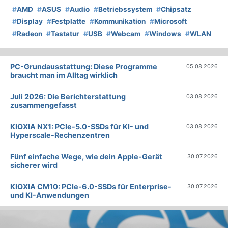
#
AMD
#
ASUS
#
Audio
#
Betriebssystem
#
Chipsatz
#
Display
#
Festplatte
#
Kommunikation
#
Microsoft
#
Radeon
#
Tastatur
#
USB
#
Webcam
#
Windows
#
WLAN
PC-Grundausstattung: Diese Programme
05.08.2026
braucht man im Alltag wirklich
Juli 2026: Die Bericht­erstattung
03.08.2026
zusammengefasst
KIOXIA NX1: PCIe-5.0-SSDs für KI- und
03.08.2026
Hyperscale-Rechenzentren
Fünf einfache Wege, wie dein Apple-Gerät
30.07.2026
sicherer wird
KIOXIA CM10: PCIe-6.0-SSDs für Enterprise-
30.07.2026
und KI-Anwendungen