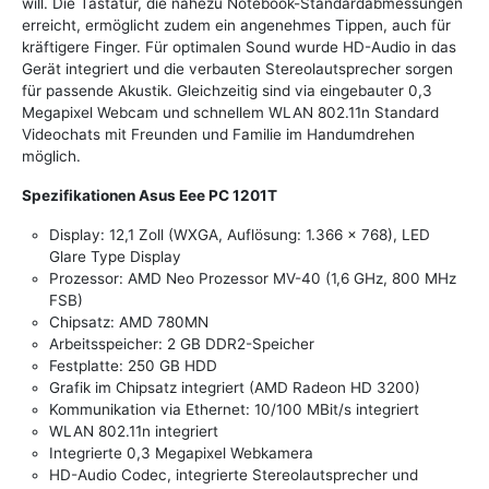
will. Die Tastatur, die nahezu Notebook-Standardabmessungen
erreicht, ermöglicht zudem ein angenehmes Tippen, auch für
kräftigere Finger. Für optimalen Sound wurde HD-Audio in das
Gerät integriert und die verbauten Stereolautsprecher sorgen
für passende Akustik. Gleichzeitig sind via eingebauter 0,3
Megapixel Webcam und schnellem WLAN 802.11n Standard
Videochats mit Freunden und Familie im Handumdrehen
möglich.
Spezifikationen Asus Eee PC 1201T
Display: 12,1 Zoll (WXGA, Auflösung: 1.366 x 768), LED
Glare Type Display
Prozessor: AMD Neo Prozessor MV-40 (1,6 GHz, 800 MHz
FSB)
Chipsatz: AMD 780MN
Arbeitsspeicher: 2 GB DDR2-Speicher
Festplatte: 250 GB HDD
Grafik im Chipsatz integriert (AMD Radeon HD 3200)
Kommunikation via Ethernet: 10/100 MBit/s integriert
WLAN 802.11n integriert
Integrierte 0,3 Megapixel Webkamera
HD-Audio Codec, integrierte Stereolautsprecher und