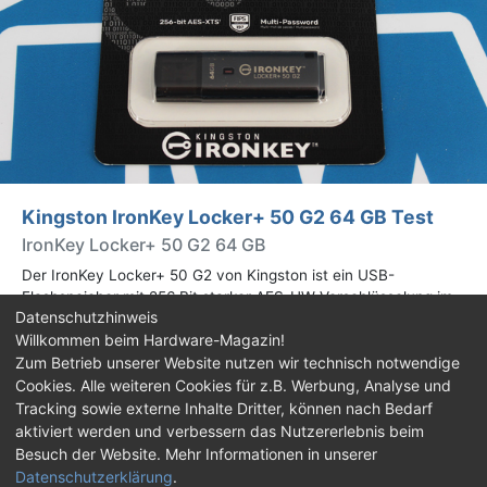
Kingston IronKey Locker+ 50 G2 64 GB Test
IronKey Locker+ 50 G2 64 GB
Der IronKey Locker+ 50 G2 von Kingston ist ein USB-
Flashspeicher mit 256 Bit starker AES-HW-Verschlüsselung im
Datenschutzhinweis
XTS-Modus. Wir haben das 64-GB-Modell im Praxistest
Willkommen beim Hardware-Magazin!
genauer begutachtet.
Zum Betrieb unserer Website nutzen wir technisch notwendige
Cookies. Alle weiteren Cookies für z.B. Werbung, Analyse und
Impressum
|
Kontakt
|
Jobs
|
Datenschutz
|
Tracking sowie externe Inhalte Dritter, können nach Bedarf
Consent‑Einstellungen
|
Haftungsausschluss
aktiviert werden und verbessern das Nutzererlebnis beim
Besuch der Website. Mehr Informationen in unserer
Feed
Facebook
YouTube
TikTok
Datenschutzerklärung
.