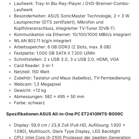
Laufwerk: Tray-In Blu-Ray-Player / DVD-Brenner-Combo-
Laufwerk
Besonderheiten: ASUS SonicMaster Technologie, 2 x 3 W
Lautsprecher (DTS zertifiziert), Mikrofon und
Kopfhöreranschluss, integrierter TV-Tuner (DVB-T)
Kommunikation via Ethernet: 10/100/1000 MBit/s integriert
WLAN 802.11 b/g/n integriert
Arbeitsspeicher: 6 GB DDR3 (2 Slots, max. 8 GB)
Festplatte: 1.000 GB SATA II 7.200 U/Min
Schnittstellen: 2 x USB 3.0, 3 x USB 2.0, HDMI, VGA
Card Reader: 3-in-1
Netzteil: 150 Watt
Zubehör: Tastatur und Maus (kabellos), TV-Fernbedienung
Webcam: 1,3 Megapixel
Gewicht: <12 kg
Abmessungen: 582 x 495 x 50 mm
Farbe: schwarz
Spezifikationen ASUS All-in-One PC ET2410INTS-B009C
Display: 59,9 cm / 23,6 Zoll (Full-HD, Auflösung: 1.920 x
1.080), Multitouch, Glare Type Display, LED Backlight
CPU: Intel Core i3-2100 Prozessor der zweiten Generation