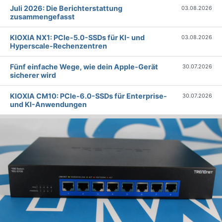
Juli 2026: Die Bericht­erstattung
03.08.2026
zusammengefasst
KIOXIA NX1: PCIe-5.0-SSDs für KI- und
03.08.2026
Hyperscale-Rechenzentren
Fünf einfache Wege, wie dein Apple-Gerät
30.07.2026
sicherer wird
KIOXIA CM10: PCIe-6.0-SSDs für Enterprise-
30.07.2026
und KI-Anwendungen