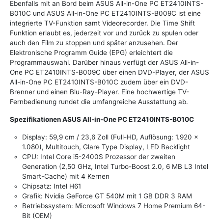
Ebenfalls mit an Bord beim ASUS All-in-One PC ET2410INTS-
B010C und ASUS All-in-One PC ET2410INTS-B009C ist eine
integrierte TV-Funktion samt Videorecorder. Die Time Shift
Funktion erlaubt es, jederzeit vor und zurück zu spulen oder
auch den Film zu stoppen und später anzusehen. Der
Elektronische Programm Guide (EPG) erleichtert die
Programmauswahl. Darüber hinaus verfügt der ASUS All-in-
One PC ET2410INTS-B009C über einen DVD-Player, der ASUS
All-in-One PC ET2410INTS-B010C zudem über ein DVD-
Brenner und einen Blu-Ray-Player. Eine hochwertige TV-
Fernbedienung rundet die umfangreiche Ausstattung ab.
Spezifikationen ASUS All-in-One PC ET2410INTS-B010C
Display: 59,9 cm / 23,6 Zoll (Full-HD, Auflösung: 1.920 x
1.080), Multitouch, Glare Type Display, LED Backlight
CPU: Intel Core i5-2400S Prozessor der zweiten
Generation (2,50 GHz, Intel Turbo-Boost 2.0, 6 MB L3 Intel
Smart-Cache) mit 4 Kernen
Chipsatz: Intel H61
Grafik: Nvidia GeForce GT 540M mit 1 GB DDR 3 RAM
Betriebssystem: Microsoft Windows 7 Home Premium 64-
Bit (OEM)