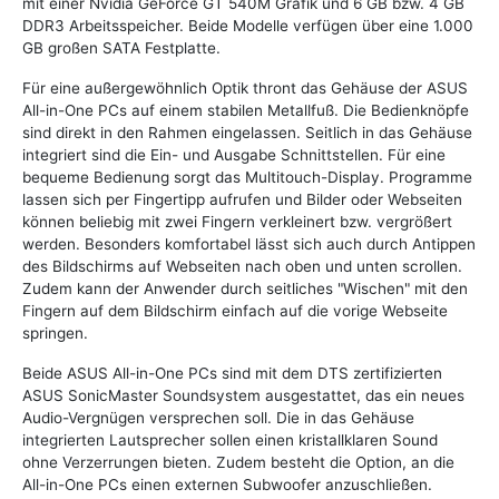
mit einer Nvidia GeForce GT 540M Grafik und 6 GB bzw. 4 GB
DDR3 Arbeitsspeicher. Beide Modelle verfügen über eine 1.000
GB großen SATA Festplatte.
Für eine außergewöhnlich Optik thront das Gehäuse der ASUS
All-in-One PCs auf einem stabilen Metallfuß. Die Bedienknöpfe
sind direkt in den Rahmen eingelassen. Seitlich in das Gehäuse
integriert sind die Ein- und Ausgabe Schnittstellen. Für eine
bequeme Bedienung sorgt das Multitouch-Display. Programme
lassen sich per Fingertipp aufrufen und Bilder oder Webseiten
können beliebig mit zwei Fingern verkleinert bzw. vergrößert
werden. Besonders komfortabel lässt sich auch durch Antippen
des Bildschirms auf Webseiten nach oben und unten scrollen.
Zudem kann der Anwender durch seitliches "Wischen" mit den
Fingern auf dem Bildschirm einfach auf die vorige Webseite
springen.
Beide ASUS All-in-One PCs sind mit dem DTS zertifizierten
ASUS SonicMaster Soundsystem ausgestattet, das ein neues
Audio-Vergnügen versprechen soll. Die in das Gehäuse
integrierten Lautsprecher sollen einen kristallklaren Sound
ohne Verzerrungen bieten. Zudem besteht die Option, an die
All-in-One PCs einen externen Subwoofer anzuschließen.