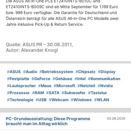
Die ASUS All-in-One PCs ET2410INTS-B010C und
ET2410INTS-B009C sind ab Mitte September für 1.199 Euro
bzw. 999 Euro verfügbar. Die Garantie für Deutschland und
Österreich beträgt für alle ASUS All-in-One PC Modelle zwei
Jahre inklusive Pick-Up & Return Service.
Quelle: ASUS PR – 30.08.2011,
Autor: Alexander Knogl
#
ASUS
#
Audio
#
Betriebssystem
#
Chipsatz
#
Display
#
Festplatte
#
GeForce
#
Gehäuse
#
Intel
#
Kommunikation
#
Lautsprecher
#
Maus
#
Microsoft
#
Netzteil
#
Nvidia
#
Prozessor
#
RAM
#
SATA
#
Subwoofer
#
Tastatur
#
Technologie
#
USB
#
Webcam
#
Windows
#
WLAN
PC-Grundausstattung: Diese Programme
05.08.2026
braucht man im Alltag wirklich