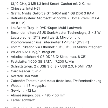
(3,10 GHz, 3 MB L3 Intel Smart-Cache) mit 2 Kernen
Chipsatz: Intel H61
Grafik: Nvidia GeForce GT 540M mit 1 GB DDR 3 RAM
Betriebssystem: Microsoft Windows 7 Home Premium 64-
Bit (OEM)
Laufwerk: Tray-In DVD-Super-Multi-Laufwerk
Besonderheiten: ASUS SonicMaster Technologie, 2 x 3 W
Lautsprecher (DTS zertifiziert), Mikrofon und
Kopfhöreranschluss, integrierter TV-Tuner (DVB-T)
Kommunikation via Ethernet: 10/100/1000 MBit/s integriert
WLAN 802.11 b/g/n integriert
Arbeitsspeicher: 4 GB DDR3 (2 Slots, max. 8 GB)
Festplatte: 1.000 GB SATA II 7.200 U/Min
Schnittstellen: 2 x USB 3.0, 3 x USB 2.0, HDMI, VGA
Card Reader: 3-in-1
Netzteil: 150 Watt
Zubehör: Tastatur und Maus (kabellos), TV-Fernbedienung
Webcam: 1,3 Megapixel
Gewicht: <12 kg
Abmessungen: 582 x 495 x 50 mm
Farbe: schwarz