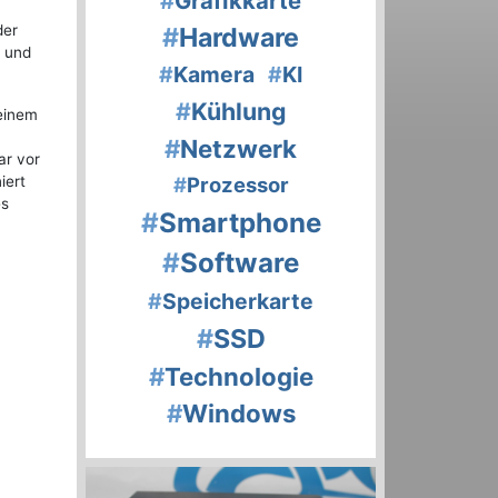
#
Grafikkarte
der
#
Hardware
d und
#
Kamera
#
KI
#
Kühlung
einem
#
Netzwerk
ar vor
iert
#
Prozessor
es
#
Smartphone
#
Software
#
Speicherkarte
#
SSD
#
Technologie
#
Windows