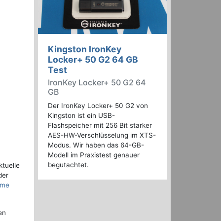
Kingston IronKey
Locker+ 50 G2 64 GB
Test
IronKey Locker+ 50 G2 64
GB
Der IronKey Locker+ 50 G2 von
Kingston ist ein USB-
Flashspeicher mit 256 Bit starker
AES-HW-Verschlüsselung im XTS-
Modus. Wir haben das 64-GB-
Modell im Praxistest genauer
begutachtet.
ktuelle
der
eme
en