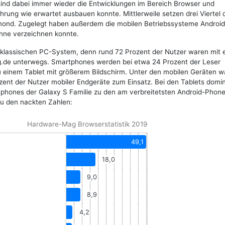
 sind dabei immer wieder die Entwicklungen im Bereich Browser und
rung wie erwartet ausbauen konnte. Mittlerweile setzen drei Viertel 
mond. Zugelegt haben außerdem die mobilen Betriebssysteme Androi
inne verzeichnen konnte.
 klassischen PC-System, denn rund 72 Prozent der Nutzer waren mit 
.de unterwegs. Smartphones werden bei etwa 24 Prozent der Leser
zu einem Tablet mit größerem Bildschirm. Unter den mobilen Geräten w
zent der Nutzer mobiler Endgeräte zum Einsatz. Bei den Tablets domin
hones der Galaxy S Familie zu den am verbreitetsten Android-Phon
u den nackten Zahlen:
Hardware-Mag Browserstatistik 2019
49,1
18,0
9,0
8,9
4,2