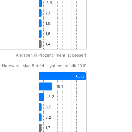
3,9
2,1
1,9
1,5
1,4
Angaben in Prozent (mehr ist besser)
Hardware-Mag Betriebssystemstatistik 2019
65,3
19,1
8,2
3,5
2,2
1,7