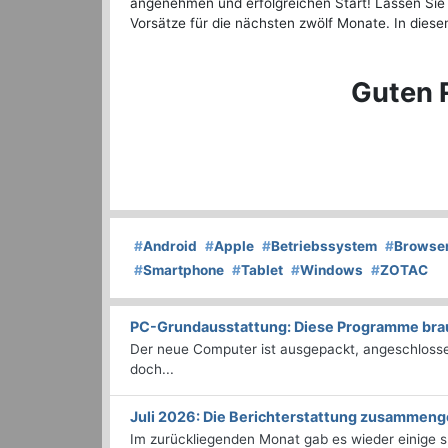
angenehmen und erfolgreichen Start! Lassen Sie 
Vorsätze für die nächsten zwölf Monate. In diese
Guten R
#
Android
#
Apple
#
Betriebssystem
#
Browse
#
Smartphone
#
Tablet
#
Windows
#
ZOTAC
PC-Grundausstattung: Diese Programme brauc
Der neue Computer ist ausgepackt, angeschlossen
doch...
Juli 2026: Die Bericht­erstattung zusammeng
Im zurückliegenden Monat gab es wieder einige