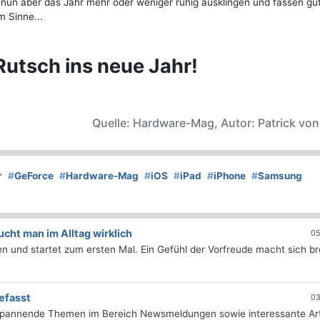
nun aber das Jahr mehr oder weniger ruhig ausklingen und fassen gu
m Sinne...
utsch ins neue Jahr!
Quelle: Hardware-Mag, Autor: Patrick vo
r
#
GeForce
#
Hardware-Mag
#
iOS
#
iPad
#
iPhone
#
Samsung
ht man im Alltag wirklich
05
 und startet zum ersten Mal. Ein Gefühl der Vorfreude macht sich bre
efasst
03
 spannende Themen im Bereich Newsmeldungen sowie interessante Art