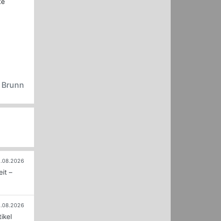
te
n Brunn
.08.2026
it –
.08.2026
ikel