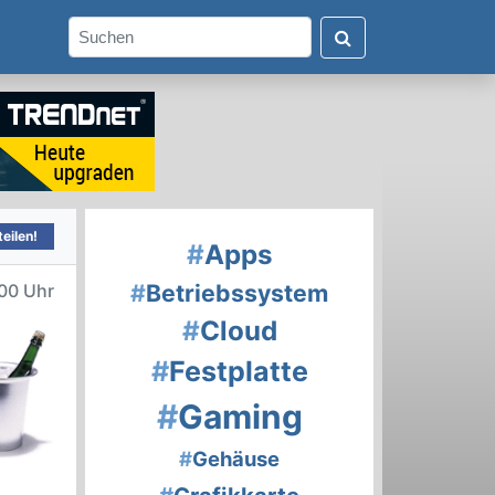
eilen!
#
Apps
#
Betriebssystem
00 Uhr
#
Cloud
#
Festplatte
#
Gaming
#
Gehäuse