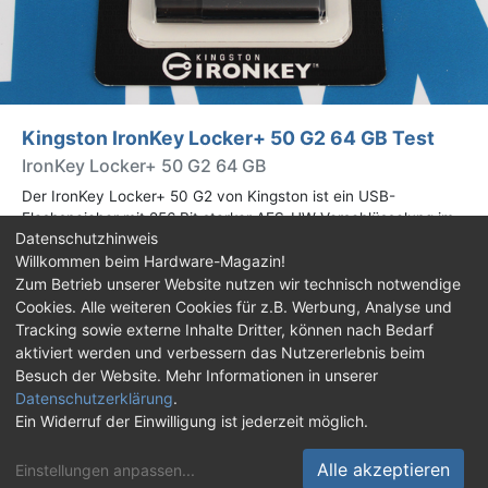
Kingston IronKey Locker+ 50 G2 64 GB Test
IronKey Locker+ 50 G2 64 GB
Der IronKey Locker+ 50 G2 von Kingston ist ein USB-
Flashspeicher mit 256 Bit starker AES-HW-Verschlüsselung im
Datenschutzhinweis
XTS-Modus. Wir haben das 64-GB-Modell im Praxistest
Willkommen beim Hardware-Magazin!
genauer begutachtet.
Zum Betrieb unserer Website nutzen wir technisch notwendige
Cookies. Alle weiteren Cookies für z.B. Werbung, Analyse und
Impressum
|
Kontakt
|
Jobs
|
Datenschutz
|
Tracking sowie externe Inhalte Dritter, können nach Bedarf
Consent‑Einstellungen
|
Haftungsausschluss
aktiviert werden und verbessern das Nutzererlebnis beim
Besuch der Website. Mehr Informationen in unserer
Feed
Facebook
YouTube
TikTok
Datenschutzerklärung
.
Ein Widerruf der Einwilligung ist jederzeit möglich.
Twitch
Discord
Alle akzeptieren
Einstellungen anpassen
...
© Copyright 2001 - 2026 Hardware-Magazin