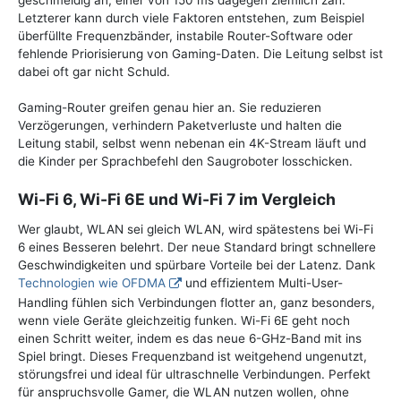
geschmeidig an, einer von 150 ms dagegen ziemlich zäh.
Letzterer kann durch viele Faktoren entstehen, zum Beispiel
überfüllte Frequenzbänder, instabile Router-Software oder
fehlende Priorisierung von Gaming-Daten. Die Leitung selbst ist
dabei oft gar nicht Schuld.
Gaming-Router greifen genau hier an. Sie reduzieren
Verzögerungen, verhindern Paketverluste und halten die
Leitung stabil, selbst wenn nebenan ein 4K-Stream läuft und
die Kinder per Sprachbefehl den Saugroboter losschicken.
Wi-Fi 6, Wi-Fi 6E und Wi-Fi 7 im Vergleich
Wer glaubt, WLAN sei gleich WLAN, wird spätestens bei Wi-Fi
6 eines Besseren belehrt. Der neue Standard bringt schnellere
Geschwindigkeiten und spürbare Vorteile bei der Latenz. Dank
Technologien wie OFDMA
und effizientem Multi-User-
Handling fühlen sich Verbindungen flotter an, ganz besonders,
wenn viele Geräte gleichzeitig funken. Wi-Fi 6E geht noch
einen Schritt weiter, indem es das neue 6-GHz-Band mit ins
Spiel bringt. Dieses Frequenzband ist weitgehend ungenutzt,
störungsfrei und ideal für ultraschnelle Verbindungen. Perfekt
für anspruchsvolle Gamer, die WLAN nutzen wollen, ohne