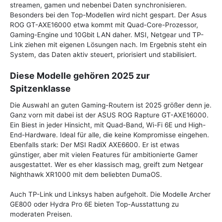
streamen, gamen und nebenbei Daten synchronisieren.
Besonders bei den Top-Modellen wird nicht gespart. Der Asus
ROG GT-AXE16000 etwa kommt mit Quad-Core-Prozessor,
Gaming-Engine und 10Gbit LAN daher. MSI, Netgear und TP-
Link ziehen mit eigenen Lösungen nach. Im Ergebnis steht ein
System, das Daten aktiv steuert, priorisiert und stabilisiert.
Diese Modelle gehören 2025 zur
Spitzenklasse
Die Auswahl an guten Gaming-Routern ist 2025 größer denn je.
Ganz vorn mit dabei ist der ASUS ROG Rapture GT-AXE16000.
Ein Biest in jeder Hinsicht, mit Quad-Band, Wi-Fi 6E und High-
End-Hardware. Ideal für alle, die keine Kompromisse eingehen.
Ebenfalls stark: Der MSI RadiX AXE6600. Er ist etwas
günstiger, aber mit vielen Features für ambitionierte Gamer
ausgestattet. Wer es eher klassisch mag, greift zum Netgear
Nighthawk XR1000 mit dem beliebten DumaOS.
Auch TP-Link und Linksys haben aufgeholt. Die Modelle Archer
GE800 oder Hydra Pro 6E bieten Top-Ausstattung zu
moderaten Preisen.