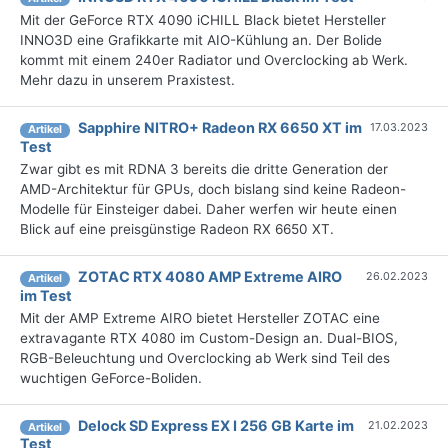
Mit der GeForce RTX 4090 iCHILL Black bietet Hersteller
INNO3D eine Grafikkarte mit AIO-Kühlung an. Der Bolide
kommt mit einem 240er Radiator und Overclocking ab Werk.
Mehr dazu in unserem Praxistest.
Sapphire NITRO+ Radeon RX 6650 XT im
17.03.2023
Artikel
Test
Zwar gibt es mit RDNA 3 bereits die dritte Generation der
AMD-Architektur für GPUs, doch bislang sind keine Radeon-
Modelle für Einsteiger dabei. Daher werfen wir heute einen
Blick auf eine preisgünstige Radeon RX 6650 XT.
ZOTAC RTX 4080 AMP Extreme AIRO
26.02.2023
Artikel
im Test
Mit der AMP Extreme AIRO bietet Hersteller ZOTAC eine
extravagante RTX 4080 im Custom-Design an. Dual-BIOS,
RGB-Beleuchtung und Overclocking ab Werk sind Teil des
wuchtigen GeForce-Boliden.
Delock SD Express EX I 256 GB Karte im
21.02.2023
Artikel
Test