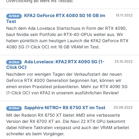
Overclocking ab Werk ins Testlab.
KFA2 GeForce RTX 4080 SG 16 GB im
15.11.2022
Artikel
Test
Nach dem Ada Lovelace Startschuss in Form der RTX 4090,
baut Nvidia sein Portfolio an RTX-40-GPUs weiter aus. Wir
haben pünktlich zum heutigen Launch die KFA2 GeForce RTX
4080 SG (1-Click OC) mit 16 GB VRAM im Test.
Ada Lovelace: KFA2 RTX 4090 SG (1-
25.10.2022
Artikel
Click OC)
Nachdem vor wenigen Tagen der Verkaufsstart der neuen
GeForce RTX 4000 Generation begonnen hat, können wir
einen ersten Praxistest präsentieren. Mehr zur RTX 4090 SG
(1-Click OC) von KFA2 in unserem ausführlichen Review!
Sapphire NITRO+ RX 6750 XT im Test
20.09.2022
Artikel
Mit der Radeon RX 6750 XT bietet AMD eine verbesserte
Version der RX 6700 XT an. Die Navi 22 XTX GPU bekommt
dabei höhere Taktraten verpasst und auch der VRAM arbeitet
schneller als beim Vorgänger.