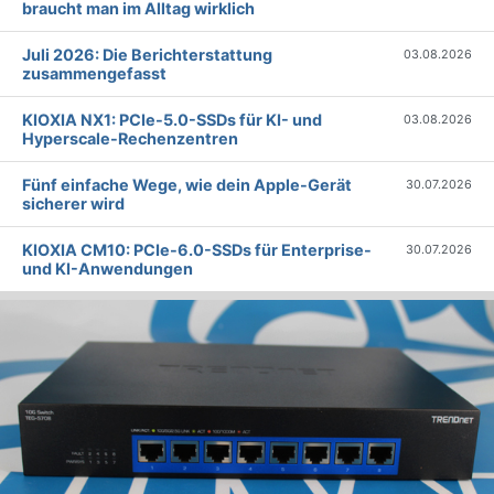
braucht man im Alltag wirklich
Juli 2026: Die Bericht­erstattung
03.08.2026
zusammengefasst
KIOXIA NX1: PCIe-5.0-SSDs für KI- und
03.08.2026
Hyperscale-Rechenzentren
Fünf einfache Wege, wie dein Apple-Gerät
30.07.2026
sicherer wird
KIOXIA CM10: PCIe-6.0-SSDs für Enterprise-
30.07.2026
und KI-Anwendungen