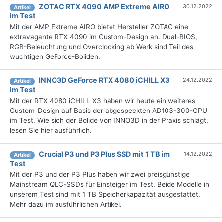
ZOTAC RTX 4090 AMP Extreme AIRO
30.12.2022
Artikel
im Test
Mit der AMP Extreme AIRO bietet Hersteller ZOTAC eine
extravagante RTX 4090 im Custom-Design an. Dual-BIOS,
RGB-Beleuchtung und Overclocking ab Werk sind Teil des
wuchtigen GeForce-Boliden.
INNO3D GeForce RTX 4080 iCHILL X3
24.12.2022
Artikel
im Test
Mit der RTX 4080 iCHILL X3 haben wir heute ein weiteres
Custom-Design auf Basis der abgespeckten AD103-300-GPU
im Test. Wie sich der Bolide von INNO3D in der Praxis schlägt,
lesen Sie hier ausführlich.
Crucial P3 und P3 Plus SSD mit 1 TB im
14.12.2022
Artikel
Test
Mit der P3 und der P3 Plus haben wir zwei preisgünstige
Mainstream QLC-SSDs für Einsteiger im Test. Beide Modelle in
unserem Test sind mit 1 TB Speicherkapazität ausgestattet.
Mehr dazu im ausführlichen Artikel.