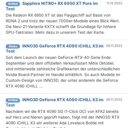
Sapphire NITRO+ RX 6950 XT Pure im
11.12.2022
Artikel
Test
Die Radeon RX 6950 XT ist das Flaggschiff auf Basis von
RDNA 2 und trotz der neuen 7000er-Modelle einen Blick Wert.
Die Navi-21-Variante KXTX schafft die Grundlage für höhere
GPU-Taktraten. Mehr dazu in unserem Test der Karte.
INNO3D GeForce RTX 4090 iCHILL X3 im
29.11.2022
News
Test
Seit dem Launch der neuen GeForce-RTX-40-Serie Ende
September und dem offiziellen Verkaufsstart Mitte Oktober,
sind mittlerweile zahlreiche Grafikkarten der unterschiedlichen
Nvidia Board-Partner im Handel erhältlich. So auch Modelle im
Custom-Design von INNO3D, der unter anderem die GeForce
RTX 4090 iCHILL ...
INNO3D GeForce RTX 4090 iCHILL X3 im
28.11.2022
Artikel
Test
Nachdem wir die RTX 4090 SG (1-Click OC) von KFA2 bereits
auf Herz und Nieren geprüft haben, folgt mit der INNO3D RTX
4090 iCHILL X3 ein weiterer Ada Lovelace Bolide mit