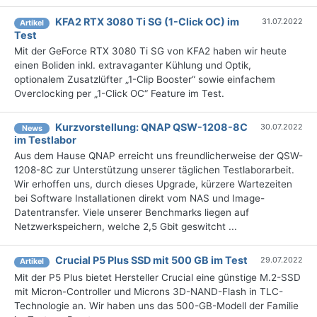
KFA2 RTX 3080 Ti SG (1-Click OC) im
31.07.2022
Artikel
Test
Mit der GeForce RTX 3080 Ti SG von KFA2 haben wir heute
einen Boliden inkl. extravaganter Kühlung und Optik,
optionalem Zusatzlüfter „1-Clip Booster“ sowie einfachem
Overclocking per „1-Click OC“ Feature im Test.
Kurzvorstellung: QNAP QSW-1208-8C
30.07.2022
News
im Testlabor
Aus dem Hause QNAP erreicht uns freundlicherweise der QSW-
1208-8C zur Unterstützung unserer täglichen Testlaborarbeit.
Wir erhoffen uns, durch dieses Upgrade, kürzere Wartezeiten
bei Software Installationen direkt vom NAS und Image-
Datentransfer. Viele unserer Benchmarks liegen auf
Netzwerkspeichern, welche 2,5 Gbit geswitcht ...
Crucial P5 Plus SSD mit 500 GB im Test
29.07.2022
Artikel
Mit der P5 Plus bietet Hersteller Crucial eine günstige M.2-SSD
mit Micron-Controller und Microns 3D-NAND-Flash in TLC-
Technologie an. Wir haben uns das 500-GB-Modell der Familie