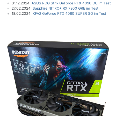
31.12.2024
ASUS ROG Strix GeForce RTX 4090 OC im Test
27.02.2024
Sapphire NITRO+ RX 7900 GRE im Test
18.02.2024
KFA2 GeForce RTX 4080 SUPER SG im Test