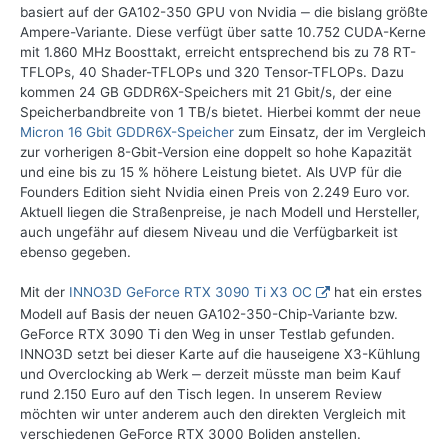
basiert auf der GA102-350 GPU von Nvidia ‒ die bislang größte
Ampere-Variante. Diese verfügt über satte 10.752 CUDA-Kerne
mit 1.860 MHz Boosttakt, erreicht entsprechend bis zu 78 RT-
TFLOPs, 40 Shader-TFLOPs und 320 Tensor-TFLOPs. Dazu
kommen 24 GB GDDR6X-Speichers mit 21 Gbit/s, der eine
Speicherbandbreite von 1 TB/s bietet. Hierbei kommt der neue
Micron 16 Gbit GDDR6X-Speicher
zum Einsatz, der im Vergleich
zur vorherigen 8-Gbit-Version eine doppelt so hohe Kapazität
und eine bis zu 15 % höhere Leistung bietet. Als UVP für die
Founders Edition sieht Nvidia einen Preis von 2.249 Euro vor.
Aktuell liegen die Straßenpreise, je nach Modell und Hersteller,
auch ungefähr auf diesem Niveau und die Verfügbarkeit ist
ebenso gegeben.
Mit der
INNO3D GeForce RTX 3090 Ti X3 OC
hat ein erstes
Modell auf Basis der neuen GA102-350-Chip-Variante bzw.
GeForce RTX 3090 Ti den Weg in unser Testlab gefunden.
INNO3D setzt bei dieser Karte auf die hauseigene X3-Kühlung
und Overclocking ab Werk ‒ derzeit müsste man beim Kauf
rund 2.150 Euro auf den Tisch legen. In unserem Review
möchten wir unter anderem auch den direkten Vergleich mit
verschiedenen GeForce RTX 3000 Boliden anstellen.