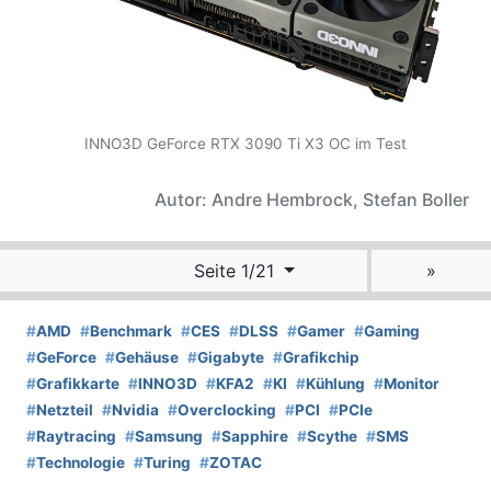
INNO3D GeForce RTX 3090 Ti X3 OC im Test
Autor: Andre Hembrock, Stefan Boller
Seite 1/21
»
#
AMD
#
Benchmark
#
CES
#
DLSS
#
Gamer
#
Gaming
#
GeForce
#
Gehäuse
#
Gigabyte
#
Grafikchip
#
Grafikkarte
#
INNO3D
#
KFA2
#
KI
#
Kühlung
#
Monitor
#
Netzteil
#
Nvidia
#
Overclocking
#
PCI
#
PCIe
#
Raytracing
#
Samsung
#
Sapphire
#
Scythe
#
SMS
#
Technologie
#
Turing
#
ZOTAC