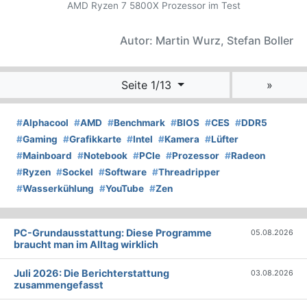
AMD Ryzen 7 5800X Prozessor im Test
Autor: Martin Wurz, Stefan Boller
Seite 1/13
»
#
Alphacool
#
AMD
#
Benchmark
#
BIOS
#
CES
#
DDR5
#
Gaming
#
Grafikkarte
#
Intel
#
Kamera
#
Lüfter
#
Mainboard
#
Notebook
#
PCIe
#
Prozessor
#
Radeon
#
Ryzen
#
Sockel
#
Software
#
Threadripper
#
Wasserkühlung
#
YouTube
#
Zen
PC-Grundausstattung: Diese Programme
05.08.2026
braucht man im Alltag wirklich
Juli 2026: Die Bericht­erstattung
03.08.2026
zusammengefasst