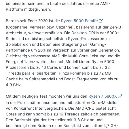
beheimatet sein und im Laufe des Jahres die neue AM5-
Plattform mitbegründen.
Bereits seit Ende 2020 ist die
Ryzen 5000 Familie
(Codename: Vermeer bzw. Cezanne), basierend auf der Zen-3-
Architektur, weltweit erhältlich. Die Desktop-CPUs der 5000-
Serie sind die bislang schnellsten Ryzen-Prozessoren im
Spielebereich und bieten eine Steigerung der Gaming-
Performance um 26% im Vergleich zur vorherigen Generation.
Gleichzeitig verbesserte AMD die Multi-Core-Leistung und die
Energieeffizienz weiter. Je nach Modell bieten Ryzen 5000
Prozessoren bis zu 16 Cores und können somit bis zu 32
Threads parallel bearbeiten. Hinzu kommen bis zu 72 MB
Cache beim Spitzenmodell und Boost-Frequenzen von bis zu
4,9 GHz.
Mit dem heutigen Test möchten wir uns den
Ryzen 7 5800X
in der Praxis näher ansehen und mit aktuellen Core-Modellen
von Konkurrent Intel vergleichen. Die AMD-CPU bietet acht
Cores und kann somit bis zu 16 Threads zeitgleich bearbeiten.
Den Basistakt gibt der Hersteller mit 3,8 GHz an und
bescheinigt dem Boliden einen Boosttakt von satten 4,7 GHz.