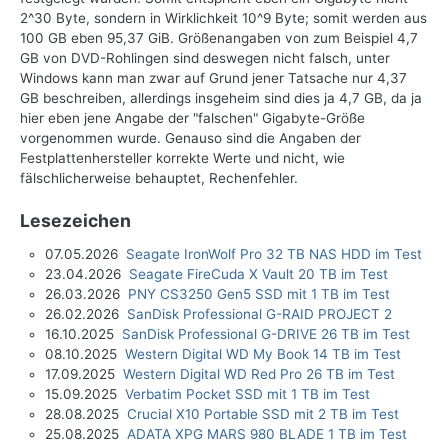
2^30 Byte, sondern in Wirklichkeit 10^9 Byte; somit werden aus
100 GB eben 95,37 GiB. Größenangaben von zum Beispiel 4,7
GB von DVD-Rohlingen sind deswegen nicht falsch, unter
Windows kann man zwar auf Grund jener Tatsache nur 4,37
GB beschreiben, allerdings insgeheim sind dies ja 4,7 GB, da ja
hier eben jene Angabe der "falschen" Gigabyte-Größe
vorgenommen wurde. Genauso sind die Angaben der
Festplattenhersteller korrekte Werte und nicht, wie
fälschlicherweise behauptet, Rechenfehler.
Lesezeichen
07.05.2026
Seagate IronWolf Pro 32 TB NAS HDD im Test
23.04.2026
Seagate FireCuda X Vault 20 TB im Test
26.03.2026
PNY CS3250 Gen5 SSD mit 1 TB im Test
26.02.2026
SanDisk Professional G-RAID PROJECT 2
16.10.2025
SanDisk Professional G-DRIVE 26 TB im Test
08.10.2025
Western Digital WD My Book 14 TB im Test
17.09.2025
Western Digital WD Red Pro 26 TB im Test
15.09.2025
Verbatim Pocket SSD mit 1 TB im Test
28.08.2025
Crucial X10 Portable SSD mit 2 TB im Test
25.08.2025
ADATA XPG MARS 980 BLADE 1 TB im Test