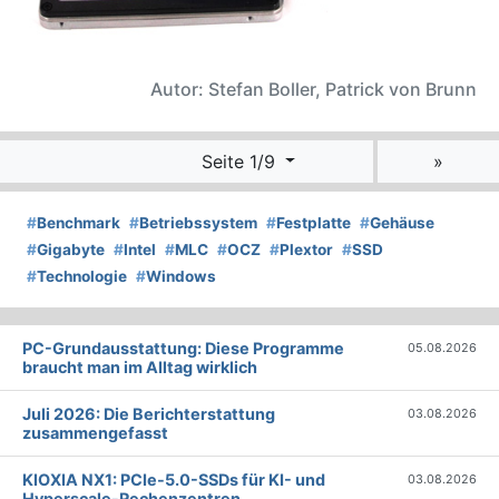
Autor: Stefan Boller, Patrick von Brunn
Seite 1/9
»
#
Benchmark
#
Betriebssystem
#
Festplatte
#
Gehäuse
#
Gigabyte
#
Intel
#
MLC
#
OCZ
#
Plextor
#
SSD
#
Technologie
#
Windows
PC-Grundausstattung: Diese Programme
05.08.2026
braucht man im Alltag wirklich
Juli 2026: Die Bericht­erstattung
03.08.2026
zusammengefasst
KIOXIA NX1: PCIe-5.0-SSDs für KI- und
03.08.2026
Hyperscale-Rechenzentren