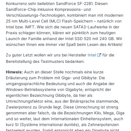
Konkurrenz sehr beliebten SandForce SF-2281. Diesen
SandForce-Chip inklusive Kompressions- und
Verschlüsselungs-Technologien, kombiniert man mit modernen
25 nm Multi-Level Cell (MLC) Flash-Speichern – natürlich von
Intel bzw. IMFT. Wie sich die neuen SATA3-Laufwerke in der
Praxis schlagen können, klären wir pünktlich zum heutigen
Launch der Familie anhand der Intel SSD 520 mit 240 GB. Wir
wünschen Ihnen wie immer viel Spaß beim Lesen des Artikels!
Zu guter Letzt wollen wir uns bei Hersteller
Intel
für die
Bereitstellung des Testmusters bedanken.
Hinweis:
Auch an dieser Stelle nochmals eine kurze
Erläuterung zum Problem mit Giga- und Gibibyte: Die
umgangssprachliche Bedeutung und auch die Angabe der
Windows-Betriebssysteme von Gigabyte, entspricht der
eigentlichen Bezeichnung Gibibyte, da hier als
Umrechnungsfaktor eine, aus der Binärsprache stammende,
Zweierpotenz zu Grunde liegt. Diese Umrechnung ist streng
genommen aber falsch, da die Bezeichnungen Kilo, Mega, Giga
und so weiter, laut dem Internationalen Einheitensystem, auch
kurz SI (Système international dunités), als Zehnerpotenzen
festgelegt wurden. Somit entspricht eben ein Gigabyte nicht