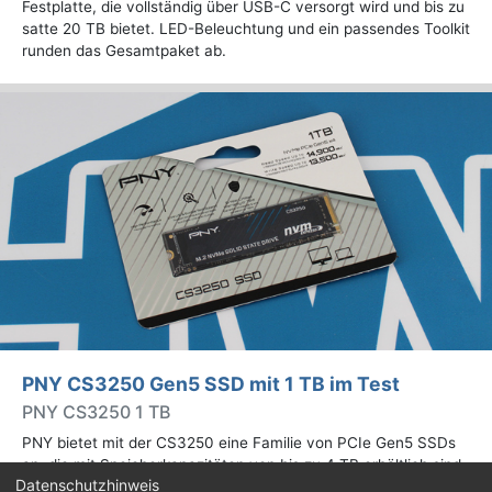
Festplatte, die vollständig über USB-C versorgt wird und bis zu
satte 20 TB bietet. LED-Beleuchtung und ein passendes Toolkit
runden das Gesamtpaket ab.
PNY CS3250 Gen5 SSD mit 1 TB im Test
PNY CS3250 1 TB
PNY bietet mit der CS3250 eine Familie von PCIe Gen5 SSDs
an, die mit Speicherkapazitäten von bis zu 4 TB erhältlich sind.
Datenschutzhinweis
Die Drives erreichen bis zu 14.900 MB/s lesend. Wir haben das